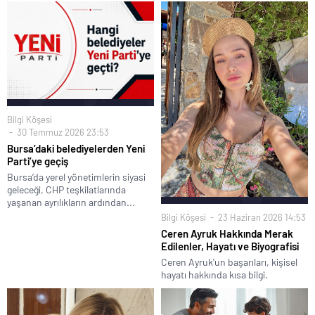
Bilgi Köşesi
30 Temmuz 2026 23:53
Bursa’daki belediyelerden Yeni
Parti’ye geçiş
Bursa’da yerel yönetimlerin siyasi
geleceği, CHP teşkilatlarında
yaşanan ayrılıkların ardından...
Bilgi Köşesi
23 Haziran 2026 14:53
Ceren Ayruk Hakkında Merak
Edilenler, Hayatı ve Biyografisi
Ceren Ayruk'un başarıları, kişisel
hayatı hakkında kısa bilgi.