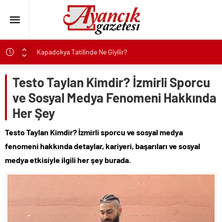
Büyükakın’dan İzmit’in geleceğine yakın takip
Didim Belediyesi’nden Kent Genelinde Yol Bakım ve Onarım
Çalışması
Testo Taylan Kimdir? İzmirli Sporcu
Hastalıktan Ari İşletmelerde Yeni Model Ele Alındı
ve Sosyal Medya Fenomeni Hakkında
Kaykay Şampiyonasının Kalbi Osmangazi’de Attı
Her Şey
Didim Belediyesi Üretiyor, Didim Güzelleşiyor
Testo Taylan Kimdir? İzmirli sporcu ve sosyal medya
Üsküdar’da Açık Hava Sinema Günleri Nostalji Dolu
fenomeni hakkında detaylar, kariyeri, başarıları ve sosyal
Klasiklerle Devam Ediyor
medya etkisiyle ilgili her şey burada.
Başkan Çerçioğlu’nun Sağlık Yatırımlarından Her Gün
Yüzlerce Vatandaş Faydalanıyor
Sinop’ta Denize Girilecek 3 Mükemmel Yer
Maltese Terrier İlk Kez Köpek Sahiplenecekler İçin Uygun
mu?