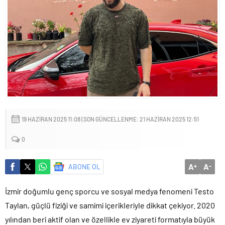
Kapadokya Tatilinde Ne Giyilir?
19 HAZIRAN 2025 11:08 | SON GÜNCELLENME: 21 HAZIRAN 2025 12:51
0
A
A
ABONE OL
+
-
İzmir doğumlu genç sporcu ve sosyal medya fenomeni Testo
Taylan, güçlü fiziği ve samimi içerikleriyle dikkat çekiyor. 2020
yılından beri aktif olan ve özellikle ev ziyareti formatıyla büyük