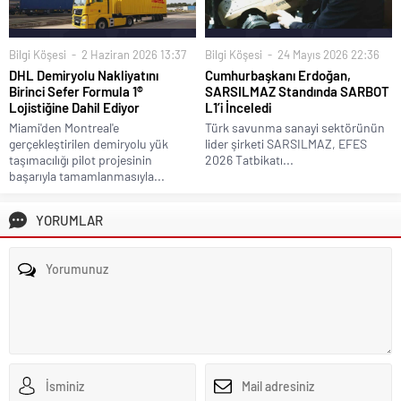
Bilgi Köşesi
2 Haziran 2026 13:37
Bilgi Köşesi
24 Mayıs 2026 22:36
DHL Demiryolu Nakliyatını
Cumhurbaşkanı Erdoğan,
Birinci Sefer Formula 1®
SARSILMAZ Standında SARBOT
Lojistiğine Dahil Ediyor
L1’i İnceledi
Miami'den Montreal'e
Türk savunma sanayi sektörünün
gerçekleştirilen demiryolu yük
lider şirketi SARSILMAZ, EFES
taşımacılığı pilot projesinin
2026 Tatbikatı...
başarıyla tamamlanmasıyla...
YORUMLAR