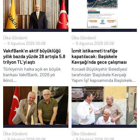
Ülke Gündemi
Ülke Gündemi
9 Ağustos 2026 00:08
9 Ağustos 2026 00:08
VakıfBank’ın aktif büyüklüğü
İzmit istikameti trafiğe
yıllık bazda yüzde 28 artışla 5,8
kapatılacak: Başiskele
trilyon TL’yi aştı
Kavşağı’nda gece çalışması
Türkiye’nin halka açık en büyük
Kocaeli Büyükşehir Belediyesi
bankası VakıfBank, 2026 yılı
tarafından ‘Başiskele Kavşağı
ikinci...
Yapım İşi’ kapsamında Başiskele...
Ülke Gündemi
Ülke Gündemi
9 Ağustos 2026 00:08
9 Ağustos 2026 00:08