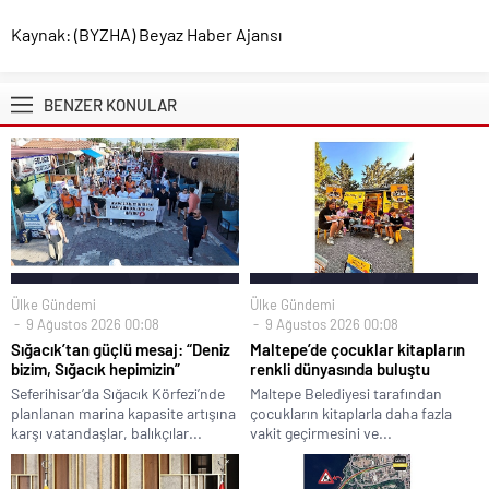
Kaynak: (BYZHA) Beyaz Haber Ajansı
BENZER KONULAR
Ülke Gündemi
Ülke Gündemi
9 Ağustos 2026 00:08
9 Ağustos 2026 00:08
Sığacık’tan güçlü mesaj: “Deniz
Maltepe’de çocuklar kitapların
bizim, Sığacık hepimizin”
renkli dünyasında buluştu
Seferihisar’da Sığacık Körfezi’nde
Maltepe Belediyesi tarafından
planlanan marina kapasite artışına
çocukların kitaplarla daha fazla
karşı vatandaşlar, balıkçılar...
vakit geçirmesini ve...