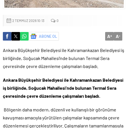
Sığacık’tan güçlü mesaj: “Deniz bizim, Sığacık hepimizin”
Maltepe’de çocuklar kitapların renkli dünyasında buluştu
2 TEMMUZ 2026 10:13
0
A
A
ABONE OL
+
-
Ankara Büyükşehir Belediyesi ile Kahramankazan Belediyesi iş
birliğinde, Soğucak Mahallesi’nde bulunan Termal Sera
çevresinde çevre düzenleme çalışmaları başladı.
Ankara Büyükşehir Belediyesi ile Kahramankazan Belediyesi
iş birliğinde, Soğucak Mahallesi’nde bulunan Termal Sera
çevresinde çevre düzenleme çalışmaları başladı.
Bölgenin daha modern, düzenli ve kullanışlı bir görünüme
kavuşması amacıyla yürütülen çalışmalar kapsamında çevre
düzenlemesi gerçekleştiriliyor. Çalışmaların tamamlanmasıyla