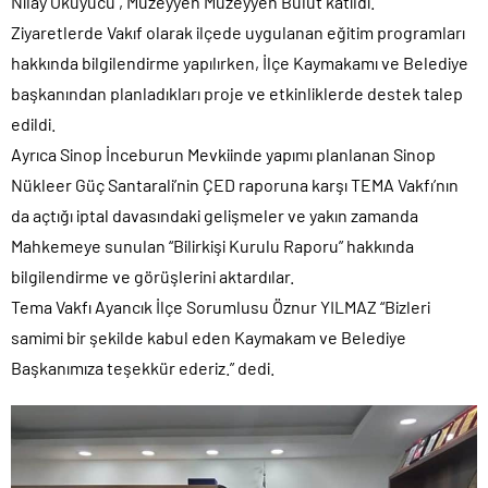
Nilay Okuyucu , Müzeyyen Müzeyyen Bulut katıldı.
Ziyaretlerde Vakıf olarak ilçede uygulanan eğitim programları
hakkında bilgilendirme yapılırken, İlçe Kaymakamı ve Belediye
başkanından planladıkları proje ve etkinliklerde destek talep
edildi.
Ayrıca Sinop İnceburun Mevkiinde yapımı planlanan Sinop
Nükleer Güç Santarali’nin ÇED raporuna karşı TEMA Vakfı’nın
da açtığı iptal davasındaki gelişmeler ve yakın zamanda
Mahkemeye sunulan “Bilirkişi Kurulu Raporu” hakkında
bilgilendirme ve görüşlerini aktardılar.
Tema Vakfı Ayancık İlçe Sorumlusu Öznur YILMAZ “Bizleri
samimi bir şekilde kabul eden Kaymakam ve Belediye
Başkanımıza teşekkür ederiz.” dedi.