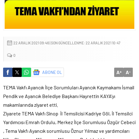
22 ARALIK 2021 09:46 | SON GÜNCELLENME: 22 ARALIK 2021 10:47
0
A
A
ABONE OL
+
-
TEMA Vakfı Ayancık İlçe Sorumluları Ayancık Kaymakamı İsmail
Pendik ve Ayancık Belediye Başkanı Hayrettin KAYA’yı
makamlarında ziyaret etti.
Ziyarete TEMA Vakfı Sinop İl Temsilcisi Kadriye Göl, İl Temsilci
Yardımcısı Emrah Ordulu, Merkez İlçe Sorumlusu Özgür Cebeci
, Tema Vakfı Ayancık sorumlusu Öznur Yılmaz ve yardımcıları