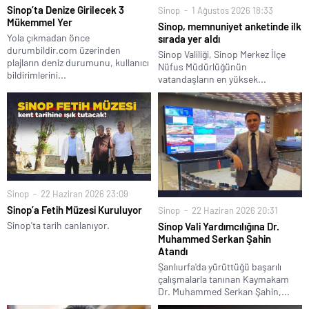
Sinop’ta Denize Girilecek 3
Sinop
1 Ağustos 2026 18:33
Mükemmel Yer
Sinop, memnuniyet anketinde ilk
Yola çıkmadan önce
sırada yer aldı
durumbildir.com üzerinden
Sinop Valiliği, Sinop Merkez İlçe
plajların deniz durumunu, kullanıcı
Nüfus Müdürlüğünün
bildirimlerini...
vatandaşların en yüksek...
Sinop
22 Haziran 2026 23:09
Sinop’a Fetih Müzesi Kuruluyor
Sinop
22 Haziran 2026 20:31
Sinop'ta tarih canlanıyor.
Sinop Vali Yardımcılığına Dr.
Muhammed Serkan Şahin
Atandı
Şanlıurfa'da yürüttüğü başarılı
çalışmalarla tanınan Kaymakam
Dr. Muhammed Serkan Şahin,...