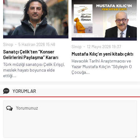
Sinop
5 Haziran 2026 15:48
Sinop
12 Mayıs 2026 19:37
Sanatçı Çelik’ten “Konser
Mustafa Kılıç’ın yeni kitabı çıktı
Gelirlerini Paylaşma” Kararı
Havacılık Tarihi Araştırmacısı ve
Türk müziği sanatçısı Çelik Erişçi,
Yazar Mustafa Kılıç'ın "Söyleyin O
meslek hayatı boyunca elde
Çocuğa...
ettiği...
YORUMLAR