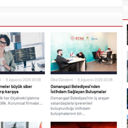
i
8 Ağustos 2026 00:08
Ülke Gündemi
8 Ağustos 2026 00:08
meler büyük siber
Osmangazi Belediyesi’nden
rşı karşıya
İstihdam Sağlayan Buluşmalar
ik her ölçekteki işletme
Osmangazi Belediyesi’nin iş arayan
klilik. Kurumsal firmalar...
vatandaşlarla işverenleri
buluşturduğu istihdam
buluşmalarının bir...