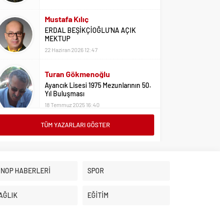
Mustafa Kılıç
ERDAL BEŞİKÇİOĞLU’NA AÇIK
MEKTUP
22 Haziran 2026 12:47
Turan Gökmenoğlu
Ayancık Lisesi 1975 Mezunlarının 50.
Yıl Buluşması
18 Temmuz 2025 16:40
TÜM YAZARLARI GÖSTER
Adil Yıldız
Bu Sene Fenerbahçe Ülke Puanlarını
Sırtladı
1 Eylül 2023 15:10
İNOP HABERLERİ
SPOR
Ali Oral
Üniversite Tercihleri İçin Öneriler
AĞLIK
EĞİTİM
2 Ağustos 2023 16:03