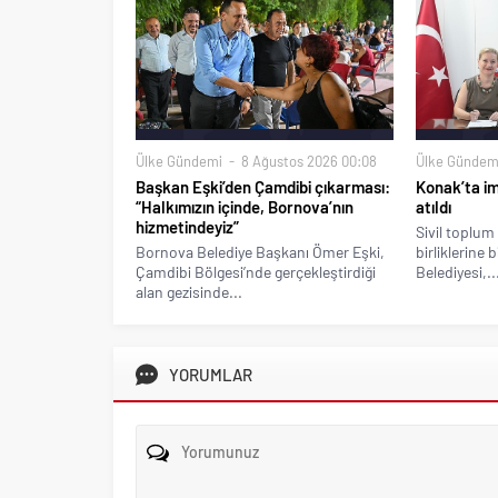
Ülke Gündemi
8 Ağustos 2026 00:08
Ülke Gündem
Başkan Eşki’den Çamdibi çıkarması:
Konak’ta imz
“Halkımızın içinde, Bornova’nın
atıldı
hizmetindeyiz”
Sivil toplum 
Bornova Belediye Başkanı Ömer Eşki,
birliklerine 
Çamdibi Bölgesi’nde gerçekleştirdiği
Belediyesi,..
alan gezisinde...
YORUMLAR