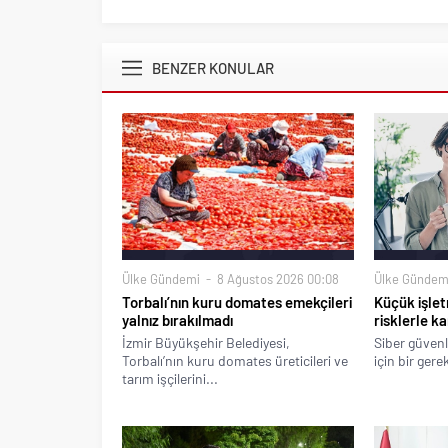
BENZER KONULAR
Ülke Gündemi
8 Ağustos 2026 00:08
Ülke Gündem
Torbalı’nın kuru domates emekçileri
Küçük işlet
yalnız bırakılmadı
risklerle ka
İzmir Büyükşehir Belediyesi,
Siber güvenl
Torbalı’nın kuru domates üreticileri ve
için bir gere
tarım işçilerini...