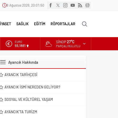
8 Ağustos 2026, 20:01:51
İYASET
SAĞLIK
EĞİTİM
RÖPORTAJLAR
SINOP
27°C
EURO
55,1881
PARÇALI BULUTLU
ALTIN
6.660,55
Ayancık Hakkında
DOLAR
47,7111
AYANCIK TARIHÇESI
AYANCIK İSMI NEREDEN GELIYOR?
SOSYAL VE KÜLTÜREL YAŞAM
AYANCIK’TA TURIZM