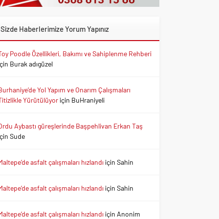
Sizde Haberlerimize Yorum Yapınız
Toy Poodle Özellikleri, Bakımı ve Sahiplenme Rehberi
için
Burak adıgüzel
Burhaniye’de Yol Yapım ve Onarım Çalışmaları
Titizlikle Yürütülüyor
için
BuHraniyeli
Ordu Aybastı güreşlerinde Başpehlivan Erkan Taş
için
Sude
Maltepe’de asfalt çalışmaları hızlandı
için
Sahin
Maltepe’de asfalt çalışmaları hızlandı
için
Sahin
Maltepe’de asfalt çalışmaları hızlandı
için
Anonim