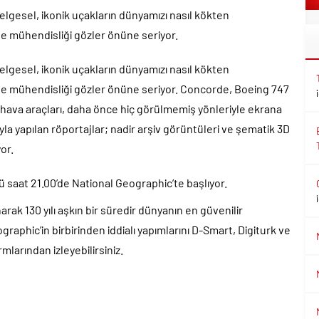
elgesel, ikonik uçakların dünyamızı nasıl kökten
ane mühendisliği gözler önüne seriyor.
elgesel, ikonik uçakların dünyamızı nasıl kökten
yane mühendisliği gözler önüne seriyor. Concorde, Boeing 747
 hava araçları, daha önce hiç görülmemiş yönleriyle ekrana
rıyla yapılan röportajlar; nadir arşiv görüntüleri ve şematik 3D
yor.
 saat 21.00’de National Geographic’te başlıyor.
arak 130 yılı aşkın bir süredir dünyanın en güvenilir
raphic’in birbirinden iddialı yapımlarını D-Smart, Digiturk ve
mlarından izleyebilirsiniz.