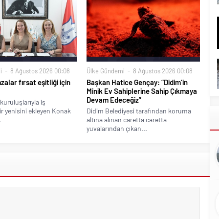
i
8 Ağustos 2026 00:08
Ülke Gündemi
8 Ağustos 2026 00:08
alar fırsat eşitliği için
Başkan Hatice Gençay: “Didim’in
Minik Ev Sahiplerine Sahip Çıkmaya
Devam Edeceğiz”
kuruluşlarıyla iş
bir yenisini ekleyen Konak
Didim Belediyesi tarafından koruma
.
altına alınan caretta caretta
yuvalarından çıkan...