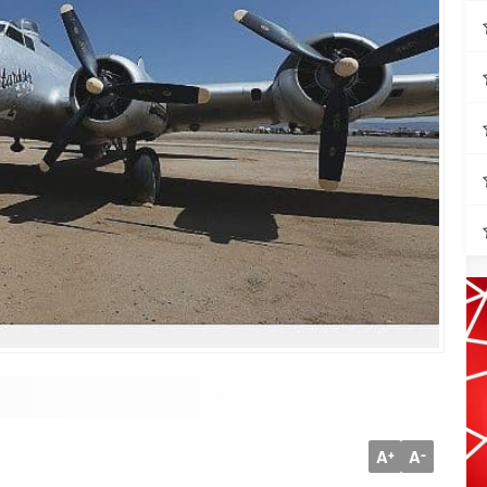
A
A
+
-