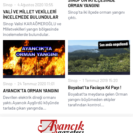
Sinop
4 Ağustos 2020 10:55
ORMAN YANGINI
VALİ VE MİLLET VEKİLLERİ
Sinop'ta iki ilçede orman yangını
İNCELEMEDE BULUNDULAR
çıktı.
Sinop Valisi KARAÖMEROĞLU ve
Milletvekilleri yangın bölgesinde
incelemelerde bulundular.
Sinop
1 Temmuz 2019 15:20
Sinop
24 Temmuz 2020 11:01
Boyabat’ta Faciaya Kıl Payı !
AYANCIK’TA ORMAN YANGINI
Boyabat'ta meydana gelen Orman
Devrilen elektrik direği ormanı
yangını büyümeden ekipler
yaktı.Ayancık Aygördü köyünde
tarafından kontrol...
tarlada çıkan yangında...