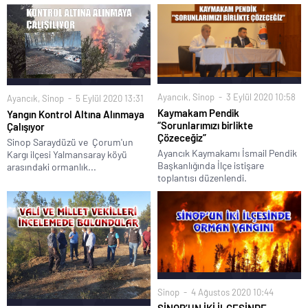
Yapıldı
Ayancık
,
Sinop
3 Eylül 2020 10:58
Ayancık
,
Sinop
5 Eylül 2020 13:31
Kaymakam Pendik
Yangın Kontrol Altına Alınmaya
“Sorunlarımızı birlikte
Çalışıyor
Çözeceğiz”
Sinop Saraydüzü ve Çorum'un
Ayancık Kaymakamı İsmail Pendik
Kargı ilçesi Yalmansaray köyü
Başkanlığında İlçe istişare
arasındaki ormanlık...
toplantısı düzenlendi.
Sinop
4 Ağustos 2020 10:44
SİNOP’UN İKİ İLÇESİNDE