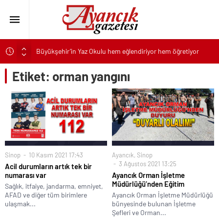
Büyükşehir’in Yaz Okulu hem eğlendiriyor hem öğretiyor
İzmir’in simge yapısı Cihan Palas yeniden hayat buluyor
Etiket:
orman yangını
Başkan Tugay’dan Kazakistan iş dünyasına İzmir daveti
Kaspersky: Doğru BT alışkanlıkları siber dayanıklılığı
güçlendiriyor
30 ilçeye 4,6 milyar liralık yatırım
Zumba ve pilates dersleri şimdi Buca Arena Stadı’nda
SAS, Güvenilir İnovasyon ve Küresel Etkiyle Dolu 50 Yılı
Sinop
10 Kasım 2021 17:43
Ayancık
,
Sinop
Geride Bırakıyor
3 Ağustos 2021 13:25
Acil durumların artık tek bir
Engelsiz Yaşam Merkezi’nde Üreterek Güçleniyorlar
numarası var
Ayancık Orman İşletme
Müdürlüğü’nden Eğitim
Sağlık, itfaiye, jandarma, emniyet,
Alman edebiyatının iki buçuk asırlık serüveni bu kitapta:
AFAD ve diğer tüm birimlere
Ayancık Orman İşletme Müdürlüğü
“Modern Alman Edebiyatı”
ulaşmak...
bünyesinde bulunan İşletme
Şefleri ve Orman...
Keçiören’de “Keşmir Dayanışma Günü”ne Özel Sergi Açılışı