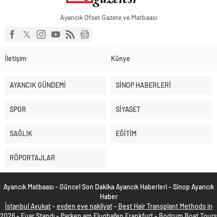
Ayancık Ofset Gazete ve Matbaası
İletişim
Künye
AYANCIK GÜNDEMİ
SİNOP HABERLERİ
SPOR
SİYASET
SAĞLIK
EĞİTİM
RÖPORTAJLAR
Ayancık Matbaası - Güncel Son Dakika Ayancık Haberleri - Sinop Ayancık
Haber
İstanbul Avukat
-
evden eve nakliyat
-
Best Hair Transplant Methods in
2026
-
Fuar Standı
-
Parken am Flughafen Frankfurt
-
Bodrum Boat Tours