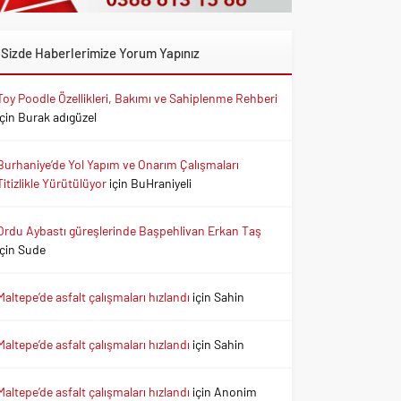
Sizde Haberlerimize Yorum Yapınız
Toy Poodle Özellikleri, Bakımı ve Sahiplenme Rehberi
için
Burak adıgüzel
Burhaniye’de Yol Yapım ve Onarım Çalışmaları
Titizlikle Yürütülüyor
için
BuHraniyeli
Ordu Aybastı güreşlerinde Başpehlivan Erkan Taş
için
Sude
Maltepe’de asfalt çalışmaları hızlandı
için
Sahin
Maltepe’de asfalt çalışmaları hızlandı
için
Sahin
Maltepe’de asfalt çalışmaları hızlandı
için
Anonim