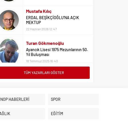
Mustafa Kılıç
ERDAL BEŞİKÇİOĞLU’NA AÇIK
MEKTUP
22 Haziran 2026 12:47
Turan Gökmenoğlu
Ayancık Lisesi 1975 Mezunlarının 50.
Yıl Buluşması
18 Temmuz 2025 16:40
TÜM YAZARLARI GÖSTER
Adil Yıldız
Bu Sene Fenerbahçe Ülke Puanlarını
Sırtladı
1 Eylül 2023 15:10
İNOP HABERLERİ
SPOR
Ali Oral
Üniversite Tercihleri İçin Öneriler
AĞLIK
EĞİTİM
2 Ağustos 2023 16:03