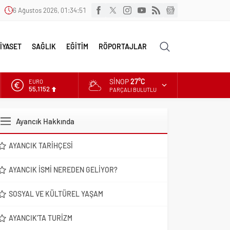
6 Ağustos 2026, 01:34:52
İYASET
SAĞLIK
EĞİTİM
RÖPORTAJLAR
SINOP
27°C
EURO
55,1152
PARÇALI BULUTLU
ALTIN
6.529,72
Ayancık Hakkında
DOLAR
47,5844
AYANCIK TARIHÇESI
AYANCIK İSMI NEREDEN GELIYOR?
SOSYAL VE KÜLTÜREL YAŞAM
AYANCIK’TA TURIZM