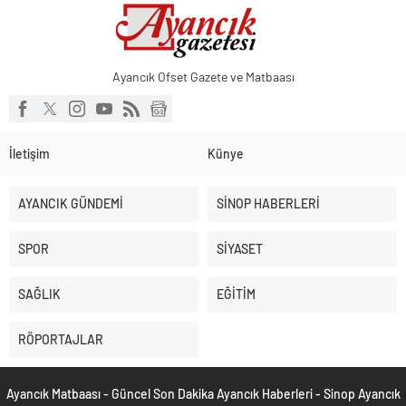
Küçük işletmeler büyük siber risklerle karşı karşıya
Ayancık Ofset Gazete ve Matbaası
İletişim
Künye
AYANCIK GÜNDEMİ
SİNOP HABERLERİ
SPOR
SİYASET
SAĞLIK
EĞİTİM
RÖPORTAJLAR
Ayancık Matbaası - Güncel Son Dakika Ayancık Haberleri - Sinop Ayancık