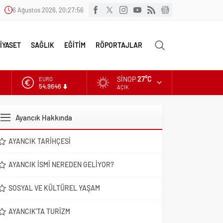
6 Ağustos 2026, 20:27:57
İYASET
SAĞLIK
EĞİTİM
RÖPORTAJLAR
SINOP
27°C
EURO
54,9646
AÇIK
ALTIN
6.488,95
Ayancık Hakkında
DOLAR
47,5939
AYANCIK TARIHÇESI
AYANCIK İSMI NEREDEN GELIYOR?
SOSYAL VE KÜLTÜREL YAŞAM
AYANCIK’TA TURIZM