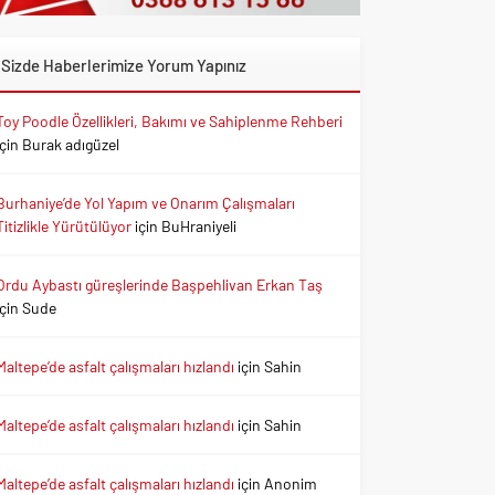
Sizde Haberlerimize Yorum Yapınız
Toy Poodle Özellikleri, Bakımı ve Sahiplenme Rehberi
için
Burak adıgüzel
Burhaniye’de Yol Yapım ve Onarım Çalışmaları
Titizlikle Yürütülüyor
için
BuHraniyeli
Ordu Aybastı güreşlerinde Başpehlivan Erkan Taş
için
Sude
Maltepe’de asfalt çalışmaları hızlandı
için
Sahin
Maltepe’de asfalt çalışmaları hızlandı
için
Sahin
Maltepe’de asfalt çalışmaları hızlandı
için
Anonim