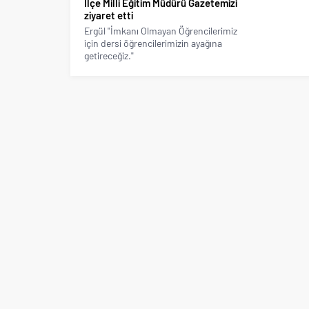
İlçe Milli Eğitim Müdürü Gazetemizi
ziyaret etti
Ergül "İmkanı Olmayan Öğrencilerimiz
için dersi öğrencilerimizin ayağına
getireceğiz."