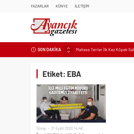
YAZARLAR
KÜNYE
İLETİŞİM
SON DAKİKA
Maltese Terrier İlk Kez Köpek S
Kapadokya Tatilinde Ne Giyilir?
Büyükakın’dan İzmit’in geleceğin
Etiket:
EBA
Didim Belediyesi’nden Kent Gene
Hastalıktan Ari İşletmelerde Yeni
Kaykay Şampiyonasının Kalbi Os
Didim Belediyesi Üretiyor, Didim
Üsküdar’da Açık Hava Sinema Gün
Pnömatik Valf Sistemlerinde Veri
Sinop
21 Eylül 2020 14:46
Sinop’ta Denize Girilecek 3 Mük