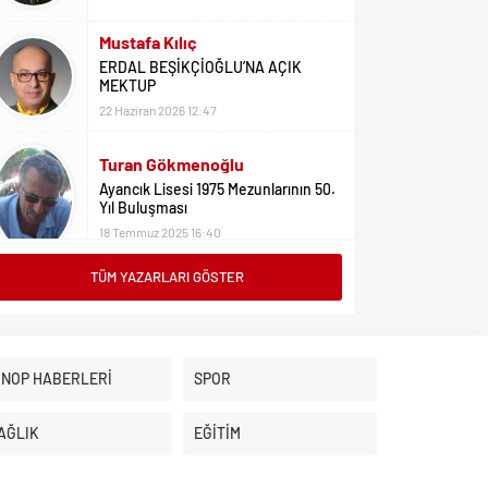
Mustafa Kılıç
ERDAL BEŞİKÇİOĞLU’NA AÇIK
MEKTUP
22 Haziran 2026 12:47
Turan Gökmenoğlu
Ayancık Lisesi 1975 Mezunlarının 50.
Yıl Buluşması
18 Temmuz 2025 16:40
TÜM YAZARLARI GÖSTER
Adil Yıldız
Bu Sene Fenerbahçe Ülke Puanlarını
Sırtladı
1 Eylül 2023 15:10
İNOP HABERLERİ
SPOR
Ali Oral
Üniversite Tercihleri İçin Öneriler
AĞLIK
EĞİTİM
2 Ağustos 2023 16:03