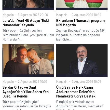
Magazin
3 Ağustos 2026 20:00
Magazin
2 Ağustos 2026 10:49
Lara’dan Yeni Hit Adayı: “Eski
Ekranların 1 Numaralı programı
Numaralar” Yayında
NR1 Magazin
Türk pop müziğinin sevilen
Zeynep Bozkaya’nın sunduğu NR1
isimlerinden Lara, yeni şarkısı “Eski
Magazin, bu hafta da dopdolu
Numaralar”ı...
içeriğiyle...
Magazin
2 Ağustos 2026 10:09
Magazin
2 Ağustos 2026 10:05
Serdar Ortaç ve Suat
Ünlü Şair ve Halk Ozanı
Aydoğan’dan Yıllar Sonra Yeni
Abdurrahman Delen’den
Düet: Ta Kendisi
Memleketi Kiğı’ya Destek
Türk pop müziğinin güçlü
Bingöllü şair ve halk ozanı
yorumcularından Serdar Ortaç ile
Abdurrahman Delen, memleketi