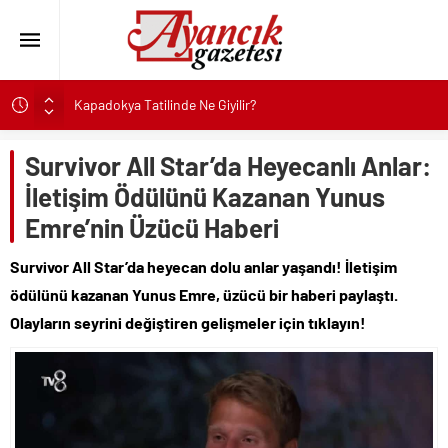
Kapadokya Tatilinde Ne Giyilir?
Büyükakın’dan İzmit’in geleceğine yakın takip
Didim Belediyesi’nden Kent Genelinde Yol Bakım ve Onarım
Survivor All Star’da Heyecanlı Anlar:
Çalışması
İletişim Ödülünü Kazanan Yunus
Hastalıktan Ari İşletmelerde Yeni Model Ele Alındı
Emre’nin Üzücü Haberi
Kaykay Şampiyonasının Kalbi Osmangazi’de Attı
Didim Belediyesi Üretiyor, Didim Güzelleşiyor
Survivor All Star’da heyecan dolu anlar yaşandı! İletişim
ödülünü kazanan Yunus Emre, üzücü bir haberi paylaştı.
Üsküdar’da Açık Hava Sinema Günleri Nostalji Dolu
Klasiklerle Devam Ediyor
Olayların seyrini değiştiren gelişmeler için tıklayın!
Başkan Çerçioğlu’nun Sağlık Yatırımlarından Her Gün
Yüzlerce Vatandaş Faydalanıyor
Sinop’ta Denize Girilecek 3 Mükemmel Yer
Maltese Terrier İlk Kez Köpek Sahiplenecekler İçin Uygun
mu?