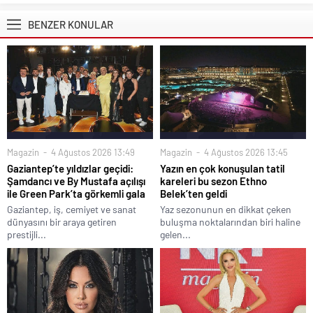
BENZER KONULAR
Magazin
4 Ağustos 2026 13:49
Magazin
4 Ağustos 2026 13:45
Gaziantep’te yıldızlar geçidi:
Yazın en çok konuşulan tatil
Şamdancı ve By Mustafa açılışı
kareleri bu sezon Ethno
ile Green Park’ta görkemli gala
Belek’ten geldi
Gaziantep, iş, cemiyet ve sanat
Yaz sezonunun en dikkat çeken
dünyasını bir araya getiren
buluşma noktalarından biri haline
prestijli...
gelen...