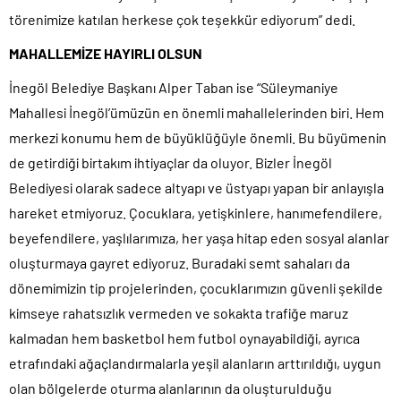
törenimize katılan herkese çok teşekkür ediyorum” dedi.
MAHALLEMİZE HAYIRLI OLSUN
İnegöl Belediye Başkanı Alper Taban ise “Süleymaniye
Mahallesi İnegöl’ümüzün en önemli mahallelerinden biri. Hem
merkezi konumu hem de büyüklüğüyle önemli. Bu büyümenin
de getirdiği birtakım ihtiyaçlar da oluyor. Bizler İnegöl
Belediyesi olarak sadece altyapı ve üstyapı yapan bir anlayışla
hareket etmiyoruz. Çocuklara, yetişkinlere, hanımefendilere,
beyefendilere, yaşlılarımıza, her yaşa hitap eden sosyal alanlar
oluşturmaya gayret ediyoruz. Buradaki semt sahaları da
dönemimizin tip projelerinden, çocuklarımızın güvenli şekilde
kimseye rahatsızlık vermeden ve sokakta trafiğe maruz
kalmadan hem basketbol hem futbol oynayabildiği, ayrıca
etrafındaki ağaçlandırmalarla yeşil alanların arttırıldığı, uygun
olan bölgelerde oturma alanlarının da oluşturulduğu