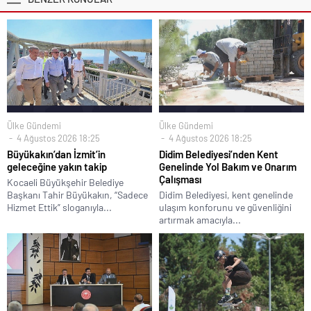
Ülke Gündemi
Ülke Gündemi
4 Ağustos 2026 18:25
4 Ağustos 2026 18:25
Büyükakın’dan İzmit’in
Didim Belediyesi’nden Kent
geleceğine yakın takip
Genelinde Yol Bakım ve Onarım
Çalışması
Kocaeli Büyükşehir Belediye
Başkanı Tahir Büyükakın, “Sadece
Didim Belediyesi, kent genelinde
Hizmet Ettik” sloganıyla...
ulaşım konforunu ve güvenliğini
artırmak amacıyla...