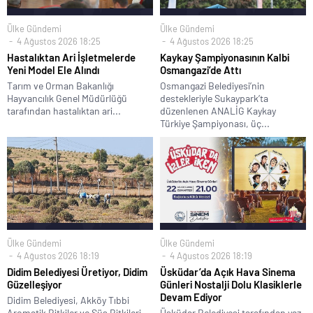
Ülke Gündemi
Ülke Gündemi
4 Ağustos 2026 18:25
4 Ağustos 2026 18:25
Hastalıktan Ari İşletmelerde
Kaykay Şampiyonasının Kalbi
Yeni Model Ele Alındı
Osmangazi’de Attı
Tarım ve Orman Bakanlığı
Osmangazi Belediyesi’nin
Hayvancılık Genel Müdürlüğü
destekleriyle Sukaypark’ta
tarafından hastalıktan ari...
düzenlenen ANALİG Kaykay
Türkiye Şampiyonası, üç...
Ülke Gündemi
Ülke Gündemi
4 Ağustos 2026 18:19
4 Ağustos 2026 18:19
Didim Belediyesi Üretiyor, Didim
Üsküdar’da Açık Hava Sinema
Güzelleşiyor
Günleri Nostalji Dolu Klasiklerle
Devam Ediyor
Didim Belediyesi, Akköy Tıbbi
Aromatik Bitkiler ve Süs Bitkileri
Üsküdar Belediyesi tarafından yaz