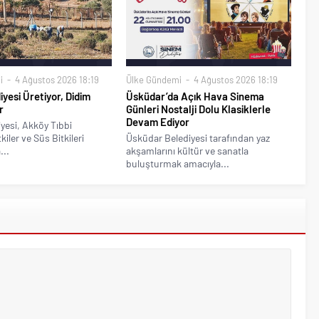
i
4 Ağustos 2026 18:19
Ülke Gündemi
4 Ağustos 2026 18:19
iyesi Üretiyor, Didim
Üsküdar’da Açık Hava Sinema
r
Günleri Nostalji Dolu Klasiklerle
Devam Ediyor
yesi, Akköy Tıbbi
iler ve Süs Bitkileri
Üsküdar Belediyesi tarafından yaz
...
akşamlarını kültür ve sanatla
buluşturmak amacıyla...