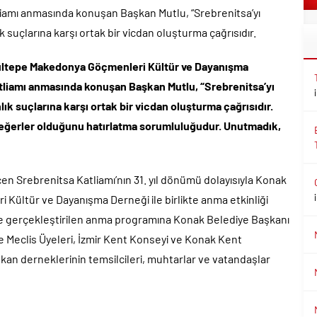
tliamı anmasında konuşan Başkan Mutlu, “Srebrenitsa’yı
k suçlarına karşı ortak bir vicdan oluşturma çağrısıdır.
Gültepe Makedonya Göçmenleri Kültür ve Dayanışma
atliamı anmasında konuşan Başkan Mutlu, “Srebrenitsa’yı
ık suçlarına karşı ortak bir vicdan oluşturma çağrısıdır.
l değerler olduğunu hatırlatma sorumluluğudur. Unutmadık,
çen Srebrenitsa Katliamı’nın 31. yıl dönümü dolayısıyla Konak
ültür ve Dayanışma Derneği ile birlikte anma etkinliği
e gerçekleştirilen anma programına Konak Belediye Başkanı
ye Meclis Üyeleri, İzmir Kent Konseyi ve Konak Kent
alkan derneklerinin temsilcileri, muhtarlar ve vatandaşlar