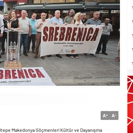
A
A
+
-
ültepe Makedonya Göçmenleri Kültür ve Dayanışma