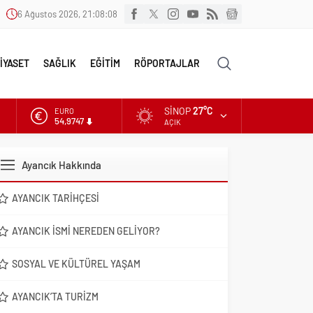
6 Ağustos 2026, 21:08:09
İYASET
SAĞLIK
EĞİTİM
RÖPORTAJLAR
SINOP
27°C
ALTIN
6.499,25
AÇIK
DOLAR
47,5921
Ayancık Hakkında
EURO
54,9747
AYANCIK TARIHÇESI
AYANCIK İSMI NEREDEN GELIYOR?
SOSYAL VE KÜLTÜREL YAŞAM
AYANCIK’TA TURIZM