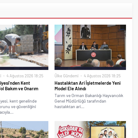
i
4 Ağustos 2026 18:25
Ülke Gündemi
4 Ağustos 2026 18:25
iyesi’nden Kent
Hastalıktan Ari İşletmelerde Yeni
Yol Bakım ve Onarım
Model Ele Alındı
Tarım ve Orman Bakanlığı Hayvancılık
yesi, kent genelinde
Genel Müdürlüğü tarafından
runu ve güvenliğini
hastalıktan ari...
cıyla...