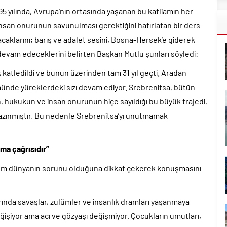
95 yılında, Avrupa’nın ortasında yaşanan bu katliamın her
nsan onurunun savunulması gerektiğini hatırlatan bir ders
aklarını; barış ve adalet sesini, Bosna-Hersek’e giderek
evam edeceklerini belirten Başkan Mutlu şunları söyledi:
katledildi ve bunun üzerinden tam 31 yıl geçti. Aradan
ümünde yüreklerdeki sızı devam ediyor. Srebrenitsa, bütün
ın, hukukun ve insan onurunun hiçe sayıldığı bu büyük trajedi,
 kazınmıştır. Bu nedenle Srebrenitsa’yı unutmamak
ma çağrısıdır”
tüm dünyanın sorunu olduğuna dikkat çekerek konuşmasını
arında savaşlar, zulümler ve insanlık dramları yaşanmaya
ğişiyor ama acı ve gözyaşı değişmiyor. Çocukların umutları,