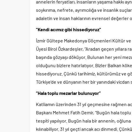
annelerin feryatları, insanların yaşama hakkı ayn
soykırıma, nefrete, ayrımcılığa ve insanlık suçlar
adaletin ve insan haklarının evrensel değerler
“Kendi acımız gibi hissediyoruz”
İzmir Gültepe Makedonya Göçmenleri Kültür ve 
Üyesi Birol Özkardeşler, “Aradan geçen yıllara r
başında gözyaşı döküyor. Bulunan her yeni mezar
olduğunu bizlere hatırlatıyor. Bizler Balkan köke
hissediyoruz. Çünkü tarihimiz, kültürümüz ve gön
Türkiye’de ve dünyanın her bir yanındaki vicdan sa
“Hala toplu mezarlar bulunuyor”
Katliamın üzerinden 31 yıl geçmesine rağmen acı
Başkanı Mehmet Fatih Demir, “Bugün hala toplu
tespiti yapılıyor. Bugün hala bir annenin, oğluna 
kılınabiliyor. 31 yıl geçti ancak acı dinmedi. Çün