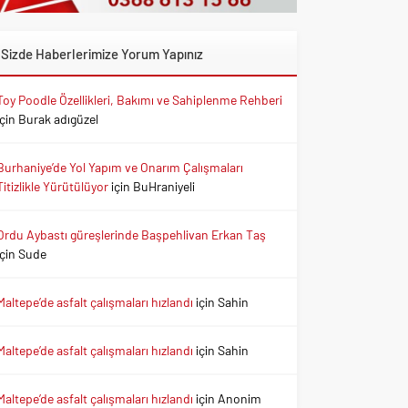
Sizde Haberlerimize Yorum Yapınız
Toy Poodle Özellikleri, Bakımı ve Sahiplenme Rehberi
için
Burak adıgüzel
Burhaniye’de Yol Yapım ve Onarım Çalışmaları
Titizlikle Yürütülüyor
için
BuHraniyeli
Ordu Aybastı güreşlerinde Başpehlivan Erkan Taş
için
Sude
Maltepe’de asfalt çalışmaları hızlandı
için
Sahin
Maltepe’de asfalt çalışmaları hızlandı
için
Sahin
Maltepe’de asfalt çalışmaları hızlandı
için
Anonim