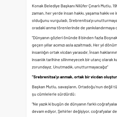
Konak Belediye Başkanı Nilüfer Çınarlı Mutlu, 19
zaman, her yerde insan hakkı, yaşama hakkı ve i
olduğunu vurguladı. Srebrenitsa’yı unutturmayac
oradaki anma törenlerinde de yankılandırmaya d
“Dünyanın gözleri önünde 8 binden fazla Boşnak 
geçen yıllar acımızı asla azaltmadı. Her yıl dön
insanlığın ortak vicdan yarasıdır. İnsan hakların
insanlık tarihine silinmeyecek bir utanç olarak
zorundayız. Unutmadık, unutturmayacağız”
“Srebrenitsa’yı anmak, ortak bir vicdan oluştur
Başkan Mutlu, savaşların, Ortadoğu’nun değil 
şu cümlelerle sürdürdü:
“Ne yazık ki bugün de dünyanın farklı coğrafyal
devam ediyor. Şehirler değişiyor, coğrafyalar de