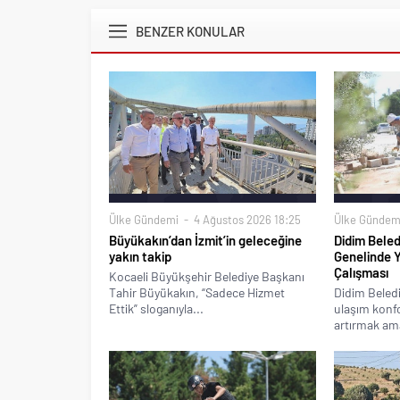
BENZER KONULAR
Ülke Gündemi
4 Ağustos 2026 18:25
Ülke Gündem
Büyükakın’dan İzmit’in geleceğine
Didim Beled
yakın takip
Genelinde 
Çalışması
Kocaeli Büyükşehir Belediye Başkanı
Tahir Büyükakın, “Sadece Hizmet
Didim Beledi
Ettik” sloganıyla...
ulaşım konfo
artırmak ama