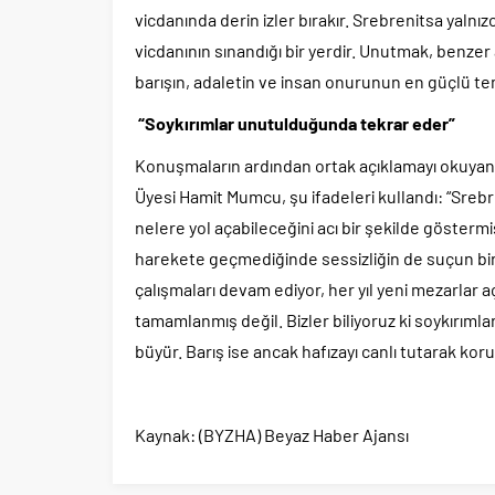
vicdanında derin izler bırakır. Srebrenitsa yalnız
vicdanının sınandığı bir yerdir. Unutmak, benzer
barışın, adaletin ve insan onurunun en güçlü tem
“Soykırımlar unutulduğunda tekrar eder”
Konuşmaların ardından ortak açıklamayı okuyan
Üyesi Hamit Mumcu, şu ifadeleri kullandı: “Srebren
nelere yol açabileceğini acı bir şekilde göster
harekete geçmediğinde sessizliğin de suçun bir p
çalışmaları devam ediyor, her yıl yeni mezarlar açı
tamamlanmış değil. Bizler biliyoruz ki soykırım
büyür. Barış ise ancak hafızayı canlı tutarak korun
Kaynak: (BYZHA) Beyaz Haber Ajansı