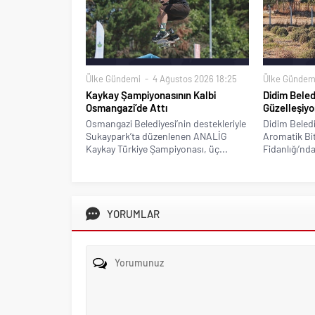
Ülke Gündemi
4 Ağustos 2026 18:25
Ülke Gündem
Kaykay Şampiyonasının Kalbi
Didim Beled
Osmangazi’de Attı
Güzelleşiyo
Osmangazi Belediyesi’nin destekleriyle
Didim Beledi
Sukaypark’ta düzenlenen ANALİG
Aromatik Bitk
Kaykay Türkiye Şampiyonası, üç...
Fidanlığı’nda
YORUMLAR