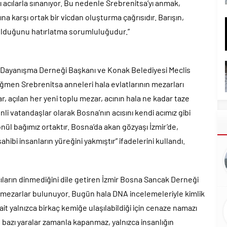
ı acılarla sınanıyor. Bu nedenle Srebrenitsa’yı anmak,
ına karşı ortak bir vicdan oluşturma çağrısıdır. Barışın,
 olduğunu hatırlatma sorumluluğudur.”
Dayanışma Derneği Başkanı ve Konak Belediyesi Meclis
ağmen Srebrenitsa anneleri hala evlatlarının mezarları
, açılan her yeni toplu mezar, acının hala ne kadar taze
nli vatandaşlar olarak Bosna’nın acısını kendi acımız gibi
ül bağımız ortaktır. Bosna’da akan gözyaşı İzmir’de,
hibi insanların yüreğini yakmıştır” ifadelerini kullandı.
ların dinmediğini dile getiren İzmir Bosna Sancak Derneği
 mezarlar bulunuyor. Bugün hala DNA incelemeleriyle kimlik
ait yalnızca birkaç kemiğe ulaşılabildiği için cenaze namazı
kü bazı yaralar zamanla kapanmaz, yalnızca insanlığın