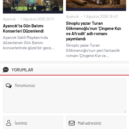
İletişim
Künye
AYANCIK GÜNDEMİ
SİNOP HABERLERİ
SPOR
SİYASET
SAĞLIK
EĞİTİM
RÖPORTAJLAR
Ayancık Matbaası - Güncel Son Dakika Ayancık Haberleri - Sinop Ayancık
Haber
İstanbul Avukat
-
evden eve nakliyat
-
Best Hair Transplant Methods in
2026
-
Fuar Standı
-
Parken am Flughafen Frankfurt
-
Bodrum Boat Tours
-
Samsun Avukat
-
takipçi satın al
-
Yük Lazım
-
RestoUp
-
Gree Klima
İzmir
-
Bakırköy Avukat
-
Filo Kiralama
-
gunun habercisi