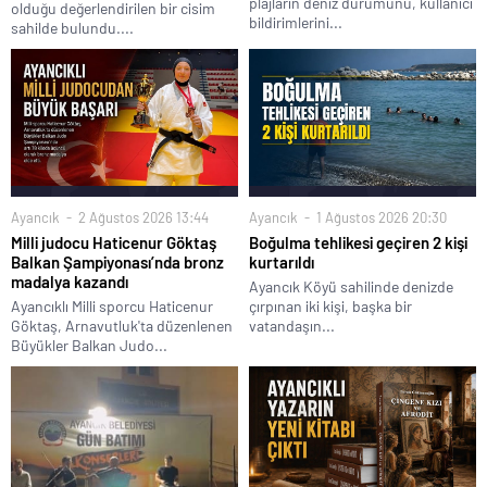
olarak çalışma yapılan alana bilgi almak için gittiğimizde çalışmalardan
sorumlu teknik eleman tarafından verilen bilgi, heyelanın olduğu yerin
çok ilerisinde dere ağzı dediğimiz yerde heyelan olduğu bu nedenle
yolun yapımının o mevki ye kadar uzayacağını belirtmiştir.
İlçemizde
yaşayanların bildiği gibi, dere ağzında menfezin olduğu yerdeki heyelan
değil toprak akıntısıdır ve şu an için yola gelen akıntıyı atmak iki üç saati
almaz. Dolaysızla heyelanlı yolu en kısa sürede ve en kısa yerden açmak
yerine, yolu dere ağzına kadar uzatmak geçerli bir neden değildir.
Bir
adam karanlıkta evine gidiyormuş, bakmış sokak lambasının altında bir
kişi yerde bir şey arıyor. Lambanın altında ne arıyorsun diye
sorduğunda paramı kaybettim onu arıyorum demiş. Paranı burada mı
kaybettin diye sorduğunda ise, hayır ileride kaybettim ama orası
karanlık diye ışığının altında arıyorum diye cevap vermiş. Sanırım
heyelan olan yolda ışık yok.
Cevap Ver
Ayancık Ofset Gazete ve Matbaası