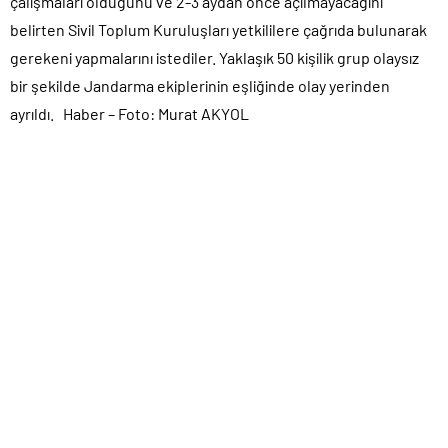
çalışmaları olduğunu ve 2-3 aydan önce açılmayacağını
belirten Sivil Toplum Kuruluşları yetkililere çağrıda bulunarak
gerekeni yapmalarını istediler. Yaklaşık 50 kişilik grup olaysız
bir şekilde Jandarma ekiplerinin eşliğinde olay yerinden
ayrıldı. Haber – Foto: Murat AKYOL
ETİKETLER:
Ayancık Sinop karayolu açılmayacak mı?
,
Ayancık Sinop Yolu Ne zaman
Açılacak
,
Ayancık'ta heyelan
BENZER KONULAR