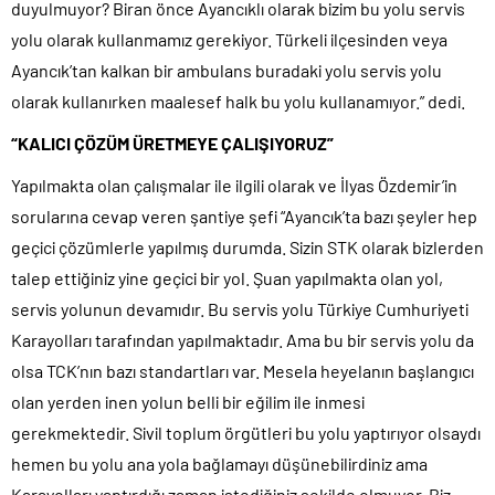
duyulmuyor? Biran önce Ayancıklı olarak bizim bu yolu servis
yolu olarak kullanmamız gerekiyor. Türkeli ilçesinden veya
Ayancık’tan kalkan bir ambulans buradaki yolu servis yolu
olarak kullanırken maalesef halk bu yolu kullanamıyor.” dedi.
“KALICI ÇÖZÜM ÜRETMEYE ÇALIŞIYORUZ”
Yapılmakta olan çalışmalar ile ilgili olarak ve İlyas Özdemir’in
sorularına cevap veren şantiye şefi “Ayancık’ta bazı şeyler hep
geçici çözümlerle yapılmış durumda. Sizin STK olarak bizlerden
talep ettiğiniz yine geçici bir yol. Şuan yapılmakta olan yol,
servis yolunun devamıdır. Bu servis yolu Türkiye Cumhuriyeti
Karayolları tarafından yapılmaktadır. Ama bu bir servis yolu da
olsa TCK’nın bazı standartları var. Mesela heyelanın başlangıcı
olan yerden inen yolun belli bir eğilim ile inmesi
gerekmektedir. Sivil toplum örgütleri bu yolu yaptırıyor olsaydı
hemen bu yolu ana yola bağlamayı düşünebilirdiniz ama
Karayolları yaptırdığı zaman istediğiniz şekilde olmuyor. Biz