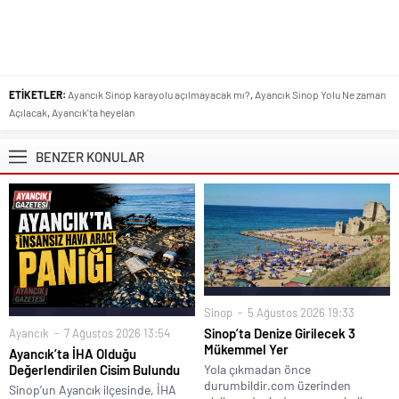
heyelanın teknik imkanlarla
durdurulması,durdurulamıyorsa deniz kenarından
açılmaya çalışılan servis yolunun aralıklarla araç geçişlerine izin verecek
şekilde temizleme çalışmalarının da devam ettirilmesi gerekir.Yaz
aylarının gelmesi ile kaymanın durduğu tesbit edildiğinde eldeki bütün
imkanlar kullanılarak kalıcı yol geçişi çalışmaları başlatılmalı, sürücülerin
ve vatandaşlarımızın bu eziyetten kurtarılması
sağlanmalıdır.Saygılarımla.
Cevap Ver
...v
12 Ocak 2017, 23:40
Yolun biranönce açılmasnı istiyoruz herkese zorluk
hastalık sağlık var diğer yollarda hep çukurlar var dolması
gerekli… Saygılarımla
Cevap Ver
mukaddem sarısoy
13 Ocak 2017, 16:49
Bir söz vardır önce öleni gömerler. Heyelanlı olan bölgede
şu an için yapılan çalışma heyelan olan yerin uzağında ve
hayli ilerisindedir. Çalışmalar yolun en kısa zamanda
açımına yönelik değil ileriye yönelik çalışmalardır.
Sivil toplum örgütleri