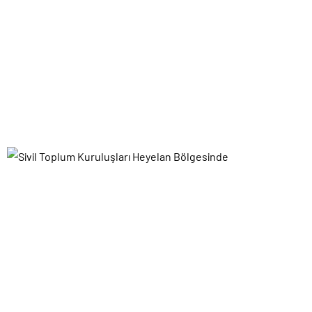
romanı 'Çingene Kızı ve...
YORUMLAR
Daha sonraki yorumlarımda kullanılması için adım, e-posta adresim
ve site adresim bu tarayıcıya kaydedilsin.
Doğan Erdal
12 Ocak 2017, 21:59
Kış şartları nedeniyle halen hareket halinde olan