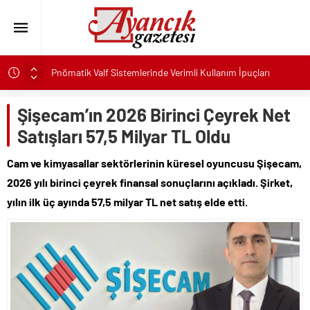
Pnömatik Valf Sistemlerinde Verimli Kullanım İpuçları
Sinop’ta Denize Girilecek 3 Mükemmel Yer
Şişecam’ın 2026 Birinci Çeyrek Net
Maltese Terrier İlk Kez Köpek Sahiplenecekler İçin Uygun
mu?
Satışları 57,5 Milyar TL Oldu
Kapadokya Tatilinde Ne Giyilir?
Cam ve kimyasallar sektörlerinin küresel oyuncusu Şişecam,
Büyükakın’dan İzmit’in geleceğine yakın takip
2026 yılı birinci çeyrek finansal sonuçlarını açıkladı. Şirket,
Didim Belediyesi’nden Kent Genelinde Yol Bakım ve Onarım
yılın ilk üç ayında 57,5 milyar TL net satış elde etti.
Çalışması
Hastalıktan Ari İşletmelerde Yeni Model Ele Alındı
Kaykay Şampiyonasının Kalbi Osmangazi’de Attı
Ayancık’ta İHA Olduğu Değerlendirilen Cisim Bulundu
Kalabalık Aileler İçin Çocuk Havuzlu Villa Kiralayın