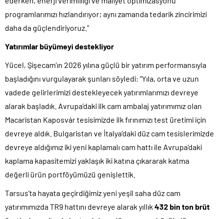
ederken, enerji verimliliği ve maliyet optimizasyonu
programlarımızı hızlandırıyor; aynı zamanda tedarik zincirimizi
daha da güçlendiriyoruz.”
Yatırımlar büyümeyi destekliyor
Yücel, Şişecam’ın 2026 yılına güçlü bir yatırım performansıyla
başladığını vurgulayarak şunları söyledi: “Yıla, orta ve uzun
vadede gelirlerimizi destekleyecek yatırımlarımızı devreye
alarak başladık. Avrupa’daki ilk cam ambalaj yatırımımız olan
Macaristan Kaposvár tesisimizde ilk fırınımızı test üretimi için
devreye aldık. Bulgaristan ve İtalya’daki düz cam tesislerimizde
devreye aldığımız iki yeni kaplamalı cam hattı ile Avrupa’daki
kaplama kapasitemizi yaklaşık iki katına çıkararak katma
değerli ürün portföyümüzü genişlettik.
Tarsus’ta hayata geçirdiğimiz yeni yeşil saha düz cam
yatırımımızda TR9 hattını devreye alarak yıllık
432 bin ton brüt