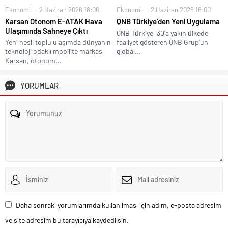
Ekonomi
2 Haziran 2026 16:00
Ekonomi
2 Haziran 2026 16:00
Karsan Otonom E-ATAK Hava
QNB Türkiye’den Yeni Uygulama
Ulaşımında Sahneye Çıktı
QNB Türkiye, 30’a yakın ülkede
Yeni nesil toplu ulaşımda dünyanın
faaliyet gösteren QNB Grup’un
teknoloji odaklı mobilite markası
global...
Karsan, otonom...
YORUMLAR
Daha sonraki yorumlarımda kullanılması için adım, e-posta adresim
ve site adresim bu tarayıcıya kaydedilsin.