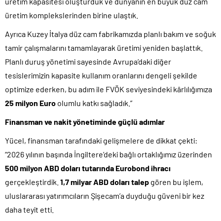
üretim kapasitesi oluşturduk ve dünyanın en büyük düz cam
üretim komplekslerinden birine ulaştık.
Ayrıca Kuzey İtalya düz cam fabrikamızda planlı bakım ve soğuk
tamir çalışmalarını tamamlayarak üretimi yeniden başlattık.
Planlı duruş yönetimi sayesinde Avrupa’daki diğer
tesislerimizin kapasite kullanım oranlarını dengeli şekilde
optimize ederken, bu adım ile FVÖK seviyesindeki kârlılığımıza
25 milyon Euro
olumlu katkı sağladık.”
Finansman ve nakit yönetiminde güçlü adımlar
Yücel, finansman tarafındaki gelişmelere de dikkat çekti:
“2026 yılının başında İngiltere’deki bağlı ortaklığımız üzerinden
500 milyon ABD doları tutarında Eurobond ihracı
gerçekleştirdik.
1,7 milyar ABD doları talep
gören bu işlem,
uluslararası yatırımcıların Şişecam’a duyduğu güveni bir kez
daha teyit etti.