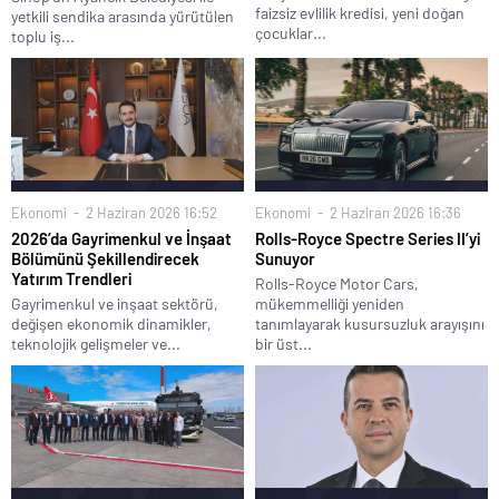
faizsiz evlilik kredisi, yeni doğan
yetkili sendika arasında yürütülen
çocuklar...
toplu iş...
Ekonomi
2 Haziran 2026 16:52
Ekonomi
2 Haziran 2026 16:36
2026’da Gayrimenkul ve İnşaat
Rolls-Royce Spectre Series II’yi
Bölümünü Şekillendirecek
Sunuyor
Yatırım Trendleri
Rolls-Royce Motor Cars,
Gayrimenkul ve inşaat sektörü,
mükemmelliği yeniden
değişen ekonomik dinamikler,
tanımlayarak kusursuzluk arayışını
teknolojik gelişmeler ve...
bir üst...