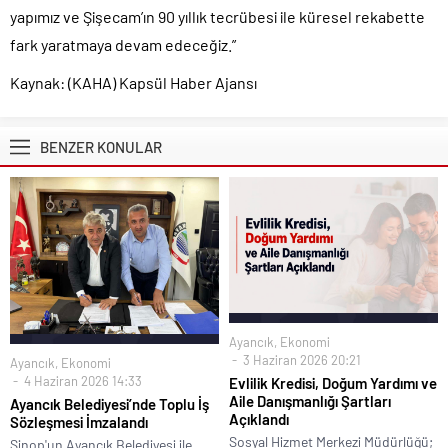
yapımız ve Şişecam’ın 90 yıllık tecrübesi ile küresel rekabette
fark yaratmaya devam edeceğiz.”
Kaynak: (KAHA) Kapsül Haber Ajansı
BENZER KONULAR
Ayancık
,
Ekonomi
3 Haziran 2026 20:21
Ayancık
,
Ekonomi
4 Haziran 2026 14:33
Evlilik Kredisi, Doğum Yardımı ve
Aile Danışmanlığı Şartları
Ayancık Belediyesi’nde Toplu İş
Açıklandı
Sözleşmesi İmzalandı
Sosyal Hizmet Merkezi Müdürlüğü;
Sinop'un Ayancık Belediyesi ile