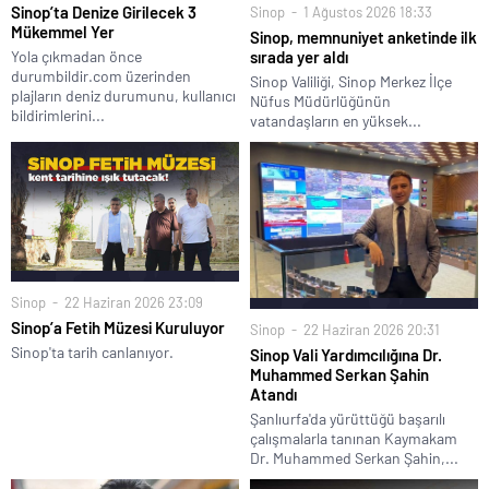
Sinop’ta Denize Girilecek 3
Sinop
1 Ağustos 2026 18:33
Mükemmel Yer
Sinop, memnuniyet anketinde ilk
Yola çıkmadan önce
sırada yer aldı
durumbildir.com üzerinden
Sinop Valiliği, Sinop Merkez İlçe
plajların deniz durumunu, kullanıcı
Nüfus Müdürlüğünün
bildirimlerini...
vatandaşların en yüksek...
Sinop
22 Haziran 2026 23:09
Sinop’a Fetih Müzesi Kuruluyor
Sinop
22 Haziran 2026 20:31
Sinop'ta tarih canlanıyor.
Sinop Vali Yardımcılığına Dr.
Muhammed Serkan Şahin
Atandı
Şanlıurfa'da yürüttüğü başarılı
çalışmalarla tanınan Kaymakam
Dr. Muhammed Serkan Şahin,...