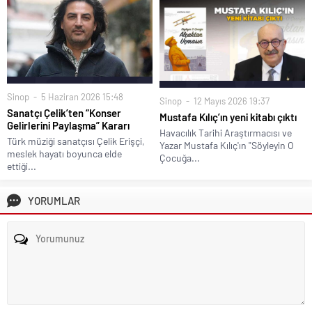
Sinop
5 Haziran 2026 15:48
Sinop
12 Mayıs 2026 19:37
Sanatçı Çelik’ten “Konser
Mustafa Kılıç’ın yeni kitabı çıktı
Gelirlerini Paylaşma” Kararı
Havacılık Tarihi Araştırmacısı ve
Türk müziği sanatçısı Çelik Erişçi,
Yazar Mustafa Kılıç'ın "Söyleyin O
meslek hayatı boyunca elde
Çocuğa...
ettiği...
YORUMLAR