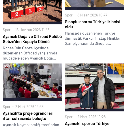
Spor
8 Nisan 2026 10:47
Sinoplu sporcu Türkiye ikincisi
oldu
Spor
16 Haziran 2026 11:43
Manisa’da düzenlenen Türkiye
Ayancık Doğa ve Offroad Kulübü
Jimnastik Parkur 1. Etap Minikler
Gebze’den Kupayla Döndü
Şampiyonası’nda Sinoplu...
Kocaeli'nin Gebze ilçesinde
düzenlenen Offroad yarışlarında
mücadele eden Ayancık Doğa...
Spor
2 Mart 2026 19:35
Ayancık’ta proje öğrencileri
Spor
2 Mart 2026 19:28
iftar sofrasında buluştu
Ayancıklı sporcu Türkiye
Ayancık Kaymakamlığı tarafından