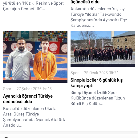
üçüncüsü oldu
yürütülen “Müzik, Resim ve Spor:
Ankara’da düzenlenen Yeşilay
Çocuğun Cennetidir”...
Türkiye Yıldızlar Taekwondo
Şampiyonası’nda Ayancıklı Ege
Karadeniz,...
Spor
29 Ocak 2026 09:24
Sinoplu izciler 6 günlük kış
kampı yaptı
Spor
27 Şubat 2026 14:46
Sinop Diyanet İzcilik Spor
Ayancıklı öğrenci Türkiye
Kulübünce düzenlenen “Uzun
üçüncüsü oldu
Süreli Kış Kulüp...
Kocaeli’de düzenlenen Okullar
Arası Güreş Türkiye
Şampiyonası’nda Ayancık Atatürk
Anadolu...