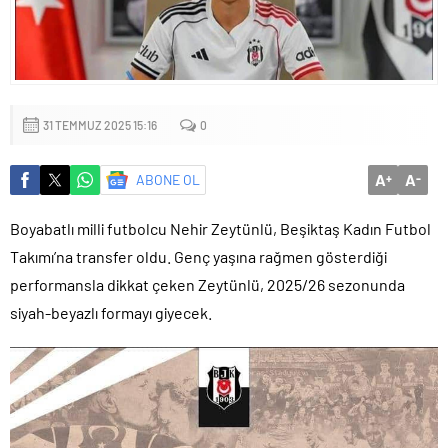
Yapıldı
31 TEMMUZ 2025 15:16
0
A
A
ABONE OL
+
-
Boyabatlı milli futbolcu Nehir Zeytünlü, Beşiktaş Kadın Futbol
Takımı’na transfer oldu. Genç yaşına rağmen gösterdiği
performansla dikkat çeken Zeytünlü, 2025/26 sezonunda
siyah-beyazlı formayı giyecek.