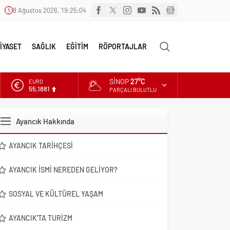
8 Ağustos 2026, 19:25:05
İYASET
SAĞLIK
EĞİTİM
RÖPORTAJLAR
SINOP
27°C
EURO
55,1881
PARÇALI BULUTLU
ALTIN
6.660,55
Ayancık Hakkında
DOLAR
47,7111
AYANCIK TARIHÇESI
AYANCIK İSMI NEREDEN GELIYOR?
SOSYAL VE KÜLTÜREL YAŞAM
AYANCIK’TA TURIZM