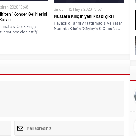
ziran 2026 15:48
Sinop
12 Mayıs 2026 19:37
k’ten “Konser Gelirlerini
Mustafa Kılıç’ın yeni kitabı çıktı
Kararı
Havacılık Tarihi Araştırmacısı ve Yazar
anatçısı Çelik Erişçi,
Mustafa Kılıç'ın "Söyleyin O Çocuğa...
ı boyunca elde ettiği...