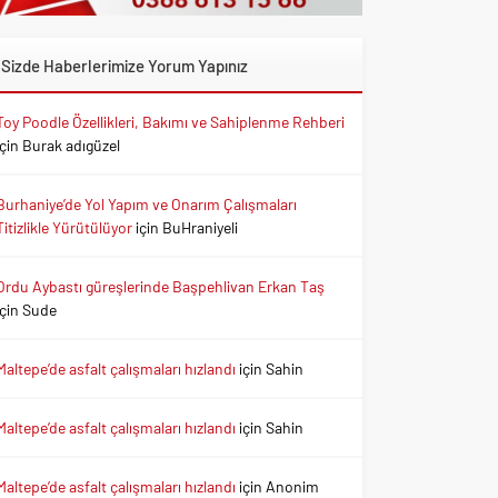
Sizde Haberlerimize Yorum Yapınız
Toy Poodle Özellikleri, Bakımı ve Sahiplenme Rehberi
için
Burak adıgüzel
Burhaniye’de Yol Yapım ve Onarım Çalışmaları
Titizlikle Yürütülüyor
için
BuHraniyeli
Ordu Aybastı güreşlerinde Başpehlivan Erkan Taş
için
Sude
Maltepe’de asfalt çalışmaları hızlandı
için
Sahin
Maltepe’de asfalt çalışmaları hızlandı
için
Sahin
Maltepe’de asfalt çalışmaları hızlandı
için
Anonim