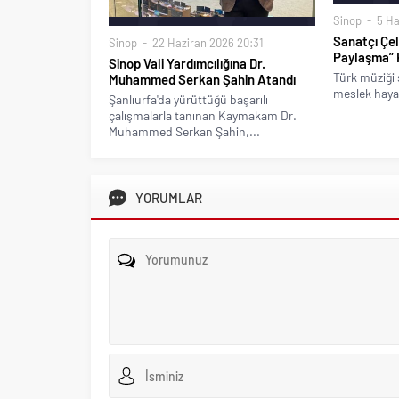
Sinop
5 Ha
Sanatçı Çeli
Sinop
22 Haziran 2026 20:31
Paylaşma” 
Sinop Vali Yardımcılığına Dr.
Türk müziği s
Muhammed Serkan Şahin Atandı
meslek hayat
Şanlıurfa'da yürüttüğü başarılı
çalışmalarla tanınan Kaymakam Dr.
Muhammed Serkan Şahin,...
YORUMLAR