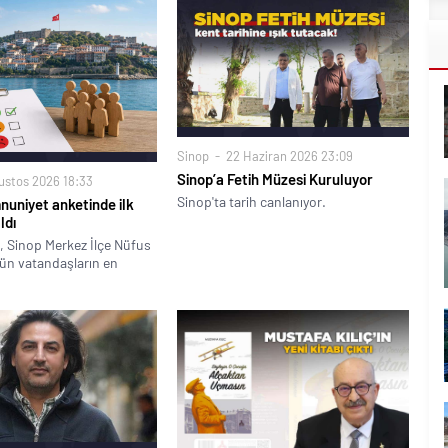
Sinop
22 Haziran 2026 23:09
Sinop’a Fetih Müzesi Kuruluyor
ustos 2026 18:33
Sinop'ta tarih canlanıyor.
uniyet anketinde ilk
ldı
ği, Sinop Merkez İlçe Nüfus
n vatandaşların en