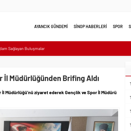
AYANCIK GÜNDEMİ
SİNOP HABERLERİ
SPOR
S
hdam Sağlayan Buluşmalar
sı: “Halkımızın içinde, Bornova’nın hizmetindeyiz”
n atıldı
 Minik Ev Sahiplerine Sahip Çıkmaya Devam Edeceğiz”
or İl Müdürlüğünden Brifing Aldı
n Her Noktasında Gece Gündüz Sahadayız”
r İl Müdürlüğü’nü ziyaret ederek Gençlik ve Spor İl Müdürü
emalı Ödüllü Resim, Şiir ve Kompozisyon Yarışması
ımızın Üretim Gücünü Destekliyoruz”
eri yalnız bırakılmadı
lerle karşı karşıya