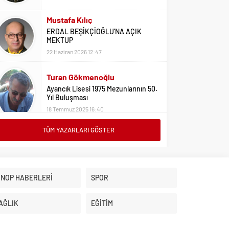
Mustafa Kılıç
ERDAL BEŞİKÇİOĞLU’NA AÇIK
MEKTUP
22 Haziran 2026 12:47
Turan Gökmenoğlu
Ayancık Lisesi 1975 Mezunlarının 50.
Yıl Buluşması
18 Temmuz 2025 16:40
TÜM YAZARLARI GÖSTER
Adil Yıldız
Bu Sene Fenerbahçe Ülke Puanlarını
Sırtladı
1 Eylül 2023 15:10
İNOP HABERLERİ
SPOR
Ali Oral
Üniversite Tercihleri İçin Öneriler
AĞLIK
EĞİTİM
2 Ağustos 2023 16:03