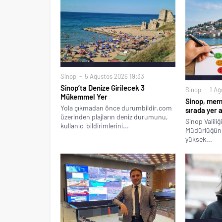
Sinop
5 Ağustos 2026 19:33
Sinop’ta Denize Girilecek 3
Sinop
1 Ağ
Mükemmel Yer
Sinop, memn
Yola çıkmadan önce durumbildir.com
sırada yer a
üzerinden plajların deniz durumunu,
Sinop Valili
kullanıcı bildirimlerini...
Müdürlüğünü
yüksek...