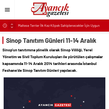
Maltese Terrier İlk Kez Köpek Sahiplenecekler İçin Uygun
mu?
Kapadokya Tatilinde Ne Giyilir?
Sinop Tanıtım Günleri 11-14 Aralık
Büyükakın’dan İzmit’in geleceğine yakın takip
Sinop'un tanıtımına yönelik olarak Sinop Vililiği, Yerel
Didim Belediyesi’nden Kent Genelinde Yol Bakım ve Onarım
Yönetim ve Sivil Toplum Kuruluşları ile yürütülen çalışmalar
Çalışması
kapsamında 11-14 Aralık 2014 tarihleri arasında İstanbul
Hastalıktan Ari İşletmelerde Yeni Model Ele Alındı
Feshane’de Sinop Tanıtım Günleri yapılacak.
Kaykay Şampiyonasının Kalbi Osmangazi’de Attı
Didim Belediyesi Üretiyor, Didim Güzelleşiyor
Üsküdar’da Açık Hava Sinema Günleri Nostalji Dolu
Klasiklerle Devam Ediyor
Pnömatik Valf Sistemlerinde Verimli Kullanım İpuçları
Sinop’ta Denize Girilecek 3 Mükemmel Yer