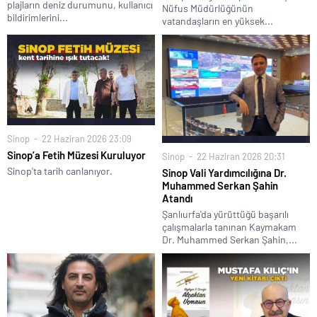
plajların deniz durumunu, kullanıcı
Nüfus Müdürlüğünün
bildirimlerini...
vatandaşların en yüksek...
Sinop
22 Haziran 2026 23:09
Sinop’a Fetih Müzesi Kuruluyor
Sinop
22 Haziran 2026 20:31
Sinop'ta tarih canlanıyor.
Sinop Vali Yardımcılığına Dr.
Muhammed Serkan Şahin
Atandı
Şanlıurfa'da yürüttüğü başarılı
çalışmalarla tanınan Kaymakam
Dr. Muhammed Serkan Şahin,...