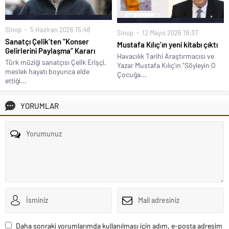
Sinop
5 Haziran 2026 15:48
Sinop
12 Mayıs 2026 19:37
Sanatçı Çelik’ten “Konser
Mustafa Kılıç’ın yeni kitabı çıktı
Gelirlerini Paylaşma” Kararı
Havacılık Tarihi Araştırmacısı ve
Türk müziği sanatçısı Çelik Erişçi,
Yazar Mustafa Kılıç'ın "Söyleyin O
meslek hayatı boyunca elde
Çocuğa...
ettiği...
YORUMLAR
Daha sonraki yorumlarımda kullanılması için adım, e-posta adresim