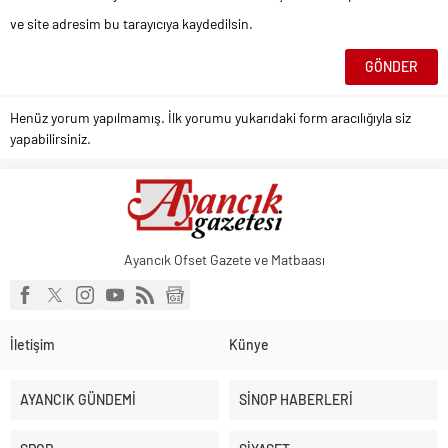
ve site adresim bu tarayıcıya kaydedilsin.
Henüz yorum yapılmamış. İlk yorumu yukarıdaki form aracılığıyla siz
yapabilirsiniz.
Ayancık Ofset Gazete ve Matbaası
İletişim
Künye
AYANCIK GÜNDEMİ
SİNOP HABERLERİ