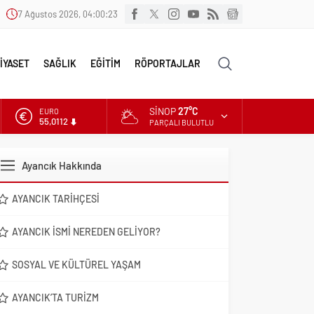
7 Ağustos 2026, 04:00:24
İYASET
SAĞLIK
EĞİTİM
RÖPORTAJLAR
SINOP
27°C
ALTIN
6.519,97
PARÇALI BULUTLU
DOLAR
47,7025
Ayancık Hakkında
EURO
55,0112
AYANCIK TARIHÇESI
AYANCIK İSMI NEREDEN GELIYOR?
SOSYAL VE KÜLTÜREL YAŞAM
AYANCIK’TA TURIZM