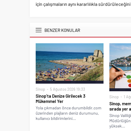
için çalışmaların aynı kararlılıkla sürdürüleceğini 
BENZER KONULAR
Sinop
5 Ağustos 2026 19:33
Sinop’ta Denize Girilecek 3
Sinop
1 Ağ
Mükemmel Yer
Sinop, memn
Yola çıkmadan önce durumbildir.com
sırada yer a
üzerinden plajların deniz durumunu,
Sinop Valili
kullanıcı bildirimlerini...
Müdürlüğünü
yüksek...