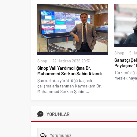
Sinop
5 Ha
Sanatçı Çeli
Sinop
22 Haziran 2026 20:31
Paylaşma” 
Sinop Vali Yardımcılığına Dr.
Türk müziği s
Muhammed Serkan Şahin Atandı
meslek hayat
Şanlıurfa'da yürüttüğü başarılı
çalışmalarla tanınan Kaymakam Dr.
Muhammed Serkan Şahin,...
YORUMLAR