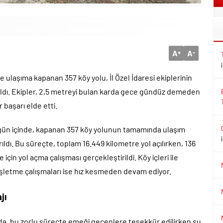
A
A
+
-
le ulaşıma kapanan 357 köy yolu, İl Özel İdaresi ekiplerinin
açıldı. Ekipler, 2,5 metreyi bulan karda gece gündüz demeden
başarı elde etti.
 gün içinde, kapanan 357 köy yolunun tamamında ulaşım
ırıldı. Bu süreçte, toplam 16.449 kilometre yol açılırken, 136
 için yol açma çalışması gerçekleştirildi. Köy içleri ile
işletme çalışmaları ise hız kesmeden devam ediyor.
jı
mada, bu zorlu süreçte emeği geçenlere teşekkür edilirken şu