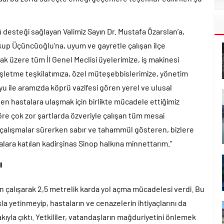
ü desteği sağlayan Valimiz Sayın Dr. Mustafa Özarslan’a,
Yakup Üçüncüoğlu’na, uyum ve gayretle çalışan ilçe
 üzere tüm İl Genel Meclisi üyelerimize, iş makinesi
İşletme teşkilatımıza, özel müteşebbislerimize, yönetim
u ile aramızda köprü vazifesi gören yerel ve ulusal
den hastalara ulaşmak için birlikte mücadele ettiğimiz
öre çok zor şartlarda özveriyle çalışan tüm mesai
çalışmalar sürerken sabır ve tahammül gösteren, bizlere
ara katılan kadirşinas Sinop halkına minnettarım.”
ı
 çalışarak 2,5 metrelik karda yol açma mücadelesi verdi. Bu
a yetinmeyip, hastaların ve cenazelerin ihtiyaçlarını da
 akıyla çıktı. Yetkililer, vatandaşların mağduriyetini önlemek