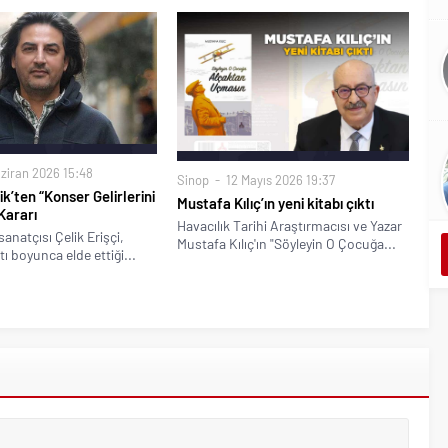
ziran 2026 15:48
Sinop
12 Mayıs 2026 19:37
k’ten “Konser Gelirlerini
Mustafa Kılıç’ın yeni kitabı çıktı
Kararı
Havacılık Tarihi Araştırmacısı ve Yazar
anatçısı Çelik Erişçi,
Mustafa Kılıç'ın "Söyleyin O Çocuğa...
ı boyunca elde ettiği...