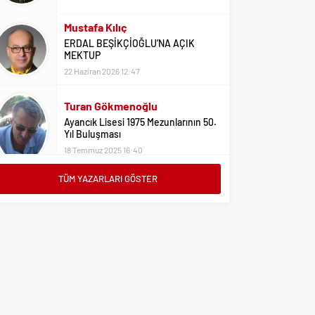
Mustafa Kılıç
ERDAL BEŞİKÇİOĞLU’NA AÇIK
MEKTUP
22 Haziran 2026 12:47
Turan Gökmenoğlu
Ayancık Lisesi 1975 Mezunlarının 50.
Yıl Buluşması
18 Temmuz 2025 16:40
Adil Yıldız
Bu Sene Fenerbahçe Ülke Puanlarını
TÜM YAZARLARI GÖSTER
Sırtladı
1 Eylül 2023 15:10
Ali Oral
Üniversite Tercihleri İçin Öneriler
2 Ağustos 2023 16:03