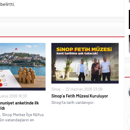
belirtti.
Sinop
22 Haziran 2026 23:09
Sinop’a Fetih Müzesi Kuruluyor
ustos 2026 18:33
Sinop'ta tarih canlanıyor.
uniyet anketinde ilk
ldı
ği, Sinop Merkez İlçe Nüfus
n vatandaşların en