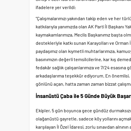
ifadelere yer verildi:
“Çalışmalarımızı yakından takip eden ve her türl
katkılarıyla yanımızda olan AK Parti İl Başkanı 
kaymakamlarımıza, Meclis Başkanımız başta olmak
destekleriyle katkı sunan Karayolları ve Orman 
paydaşımız olan kıymetli muhtarlarımıza, kamuoy
basınımızın değerli temsilcilerine, kar kış deme
fedakâr sağlık çalışanlarımıza ve 7/24 esasına g
arkadaşlarıma teşekkür ediyorum. En önemlisi, 
gönlünü açan, hatta zaman zaman bizzat çalışmal
İnsanüstü Çaba ile 5 Günde Büyük Başar
Ekipler, 5 gün boyunca gece gündüz durmaksızın
olağanüstü gayretle, sadece köy yollarını açmakl
karşılayan İl Özel İdaresi, zorlu sınavdan alnının