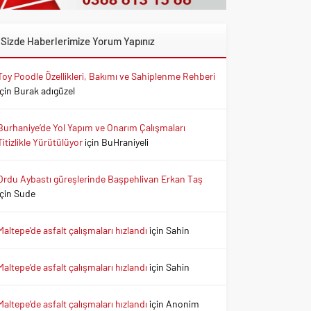
Sizde Haberlerimize Yorum Yapınız
Toy Poodle Özellikleri, Bakımı ve Sahiplenme Rehberi
için
Burak adıgüzel
Burhaniye’de Yol Yapım ve Onarım Çalışmaları
Titizlikle Yürütülüyor
için
BuHraniyeli
Ordu Aybastı güreşlerinde Başpehlivan Erkan Taş
için
Sude
Maltepe’de asfalt çalışmaları hızlandı
için
Sahin
Maltepe’de asfalt çalışmaları hızlandı
için
Sahin
Maltepe’de asfalt çalışmaları hızlandı
için
Anonim