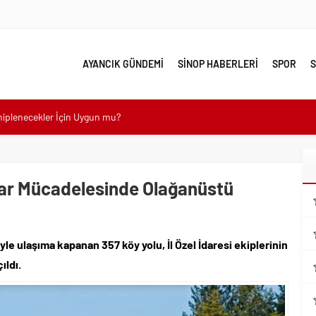
AYANCIK GÜNDEMİ
SİNOP HABERLERİ
SPOR
S
ahiplenecekler İçin Uygun mu?
e yakın takip
linde Yol Bakım ve Onarım Çalışması
 Kar Mücadelesinde Olağanüstü
 Model Ele Alındı
mangazi’de Attı
 Güzelleşiyor
yle ulaşıma kapanan 357 köy yolu, İl Özel İdaresi ekiplerinin
leri Nostalji Dolu Klasiklerle Devam Ediyor
ıldı.
mli Kullanım İpuçları
emmel Yer