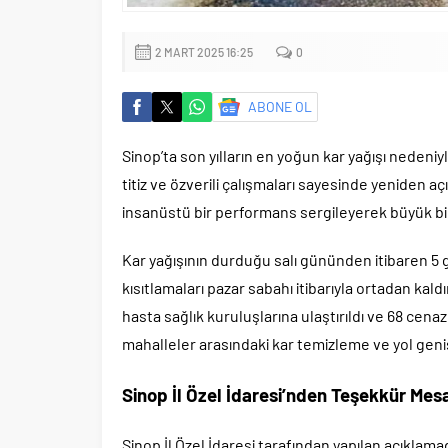
2 MART 2025 16:25
0
ABONE OL
Sinop’ta son yılların en yoğun kar yağışı nedeniy
titiz ve özverili çalışmaları sayesinde yeniden 
insanüstü bir performans sergileyerek büyük bir 
Kar yağışının durduğu salı gününden itibaren 5
kısıtlamaları pazar sabahı itibarıyla ortadan kald
hasta sağlık kuruluşlarına ulaştırıldı ve 68 cenaze
mahalleler arasındaki kar temizleme ve yol gen
Sinop İl Özel İdaresi’nden Teşekkür Mesa
Sinop İl Özel İdaresi tarafından yapılan açıkla