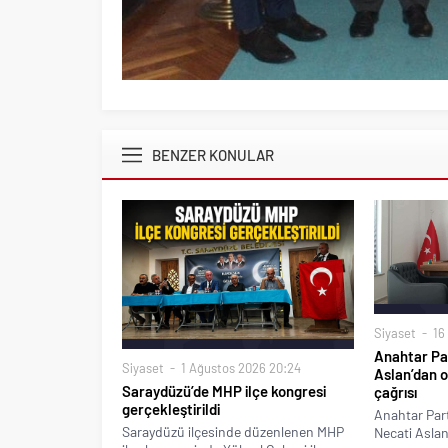
BENZER KONULAR
Siyaset
16 
Anahtar Par
Siyaset
1 Ağustos 2026 20:24
Aslan’dan o
Saraydüzü’de MHP ilçe kongresi
çağrısı
gerçekleştirildi
Anahtar Part
Saraydüzü ilçesinde düzenlenen MHP
Necati Aslan