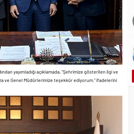
rdından yayımladığı açıklamada, “Şehrimize gösterilen ilgi ve
a ve Genel Müdürlerimize teşekkür ediyorum.” ifadelerini