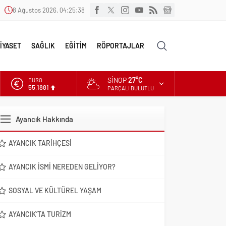
8 Ağustos 2026, 04:25:40
İYASET
SAĞLIK
EĞİTİM
RÖPORTAJLAR
SINOP
27°C
ALTIN
6.660,55
PARÇALI BULUTLU
DOLAR
47,7111
Ayancık Hakkında
EURO
55,1881
AYANCIK TARIHÇESI
AYANCIK İSMI NEREDEN GELIYOR?
SOSYAL VE KÜLTÜREL YAŞAM
AYANCIK’TA TURIZM