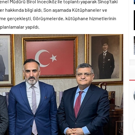
enel Müdürü Birol İnceciköz ile toplantı yaparak Sinop’taki
ler hakkında bilgi aldı. Son aşamada Kütüphaneler ve
şme gerçekleşti. Görüşmelerde, kütüphane hizmetlerinin
 planlamalar yapıldı.