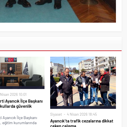
Nisan 2026 10:01
ti Ayancık İlçe Başkanı
kullarda güvenlik
Siyaset
4 Nisan 2026 18:45
i Ayancık İlçe Başkanı
Ayancık’ta trafik cezalarına dikkat
, eğitim kurumlarında
çeken çalışma