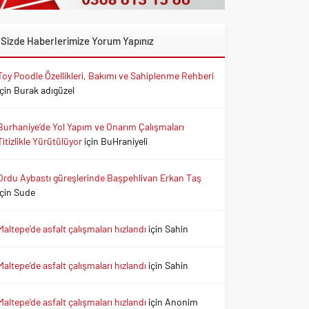
Sizde Haberlerimize Yorum Yapınız
Toy Poodle Özellikleri, Bakımı ve Sahiplenme Rehberi
için
Burak adıgüzel
Burhaniye’de Yol Yapım ve Onarım Çalışmaları
Titizlikle Yürütülüyor
için
BuHraniyeli
Ordu Aybastı güreşlerinde Başpehlivan Erkan Taş
için
Sude
Maltepe’de asfalt çalışmaları hızlandı
için
Sahin
Maltepe’de asfalt çalışmaları hızlandı
için
Sahin
Maltepe’de asfalt çalışmaları hızlandı
için
Anonim