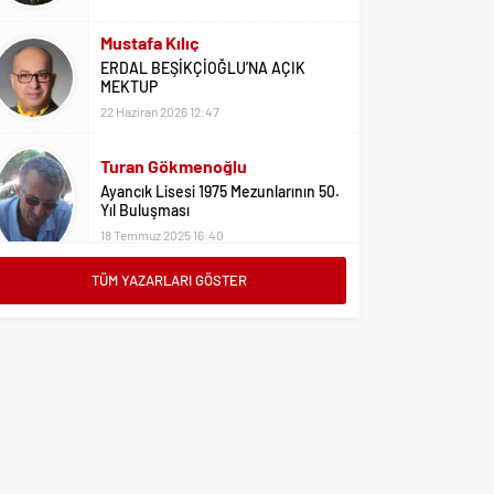
22 Haziran 2026 12:47
Turan Gökmenoğlu
Ayancık Lisesi 1975 Mezunlarının 50.
Yıl Buluşması
18 Temmuz 2025 16:40
Adil Yıldız
Bu Sene Fenerbahçe Ülke Puanlarını
Sırtladı
1 Eylül 2023 15:10
TÜM YAZARLARI GÖSTER
Ali Oral
Üniversite Tercihleri İçin Öneriler
2 Ağustos 2023 16:03
Erdoğan Erkaymaz
10 Ocak Çalışan Gazeteciler Günü
Kutlu Olsun
9 Ocak 2026 21:20