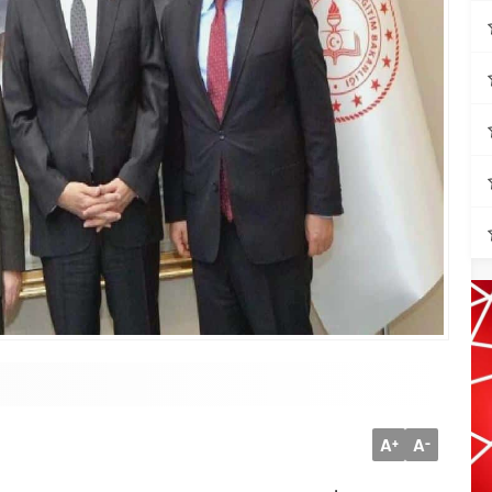
A
A
+
-