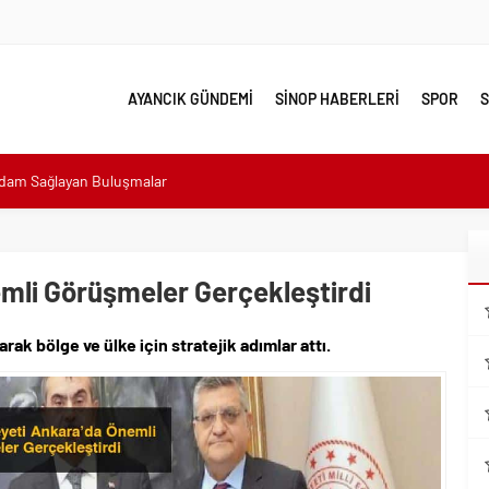
AYANCIK GÜNDEMİ
SİNOP HABERLERİ
SPOR
S
sı: “Halkımızın içinde, Bornova’nın hizmetindeyiz”
n atıldı
 Minik Ev Sahiplerine Sahip Çıkmaya Devam Edeceğiz”
mli Görüşmeler Gerçekleştirdi
n Her Noktasında Gece Gündüz Sahadayız”
k bölge ve ülke için stratejik adımlar attı.
emalı Ödüllü Resim, Şiir ve Kompozisyon Yarışması
ımızın Üretim Gücünü Destekliyoruz”
eri yalnız bırakılmadı
lerle karşı karşıya
hdam Sağlayan Buluşmalar