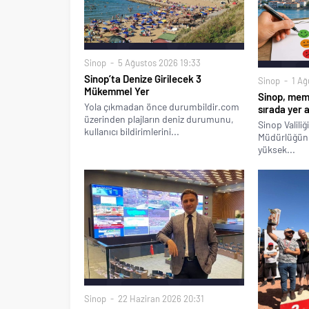
Sinop
5 Ağustos 2026 19:33
Sinop’ta Denize Girilecek 3
Sinop
1 Ağ
Mükemmel Yer
Sinop, memn
Yola çıkmadan önce durumbildir.com
sırada yer a
üzerinden plajların deniz durumunu,
Sinop Valili
kullanıcı bildirimlerini...
Müdürlüğünü
yüksek...
Sinop
22 Haziran 2026 20:31