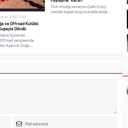
Paylaşma” Kararı
Türk müziği sanatçısı Çelik Erişçi,
meslek hayatı boyunca elde ettiği...
ziran 2026 11:43
ğa ve Offroad Kulübü
Kupayla Döndü
Gebze ilçesinde
Offroad yarışlarında
en Ayancık Doğa...