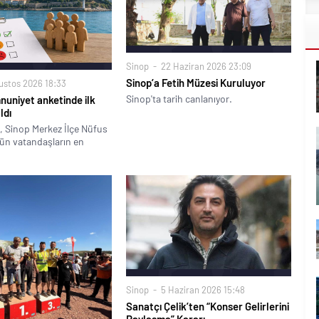
Sinop
22 Haziran 2026 23:09
Sinop’a Fetih Müzesi Kuruluyor
ustos 2026 18:33
Sinop'ta tarih canlanıyor.
uniyet anketinde ilk
ldı
ği, Sinop Merkez İlçe Nüfus
n vatandaşların en
Sinop
5 Haziran 2026 15:48
Sanatçı Çelik’ten “Konser Gelirlerini