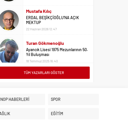
Mustafa Kılıç
ERDAL BEŞİKÇİOĞLU’NA AÇIK
MEKTUP
22 Haziran 2026 12:47
Turan Gökmenoğlu
Ayancık Lisesi 1975 Mezunlarının 50.
Yıl Buluşması
18 Temmuz 2025 16:40
TÜM YAZARLARI GÖSTER
Adil Yıldız
Bu Sene Fenerbahçe Ülke Puanlarını
Sırtladı
1 Eylül 2023 15:10
İNOP HABERLERİ
SPOR
Ali Oral
Üniversite Tercihleri İçin Öneriler
AĞLIK
EĞİTİM
2 Ağustos 2023 16:03