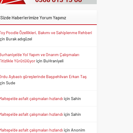
Sizde Haberlerimize Yorum Yapınız
Toy Poodle Özellikleri, Bakımı ve Sahiplenme Rehberi
için
Burak adıgüzel
Burhaniye’de Yol Yapım ve Onarım Çalışmaları
Titizlikle Yürütülüyor
için
BuHraniyeli
Ordu Aybastı güreşlerinde Başpehlivan Erkan Taş
için
Sude
Maltepe’de asfalt çalışmaları hızlandı
için
Sahin
Maltepe’de asfalt çalışmaları hızlandı
için
Sahin
Maltepe’de asfalt çalışmaları hızlandı
için
Anonim