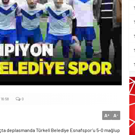
 16:58
0
A
A
+
-
çta deplasmanda Türkeli Belediye Esnafspor’u 5-0 mağlup