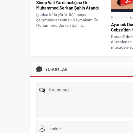
Sinop Vali Yardımcılığına Dr.
Muhammed Serkan Şahin Atandı
Şanlıurfa'da yürüttüğü başarılı
Spor
16 Ha
çalışmalarla tanınan Kaymakam Dr.
Ayancık Do
Muhammed Serkan Şahin,...
Gebze’den 
Kocaeli'nin 
düzenlenen 
mücadele ed
YORUMLAR