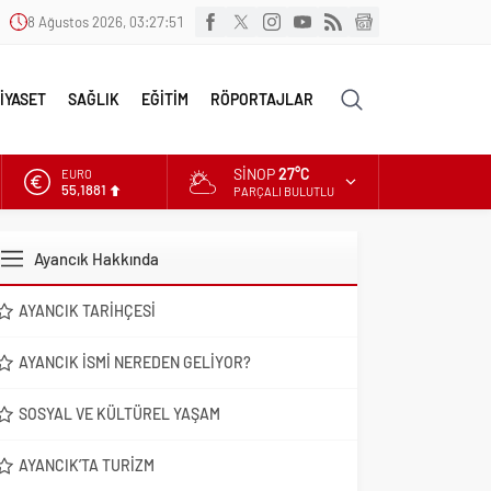
8 Ağustos 2026, 03:27:52
İYASET
SAĞLIK
EĞİTİM
RÖPORTAJLAR
SINOP
27°C
EURO
55,1881
PARÇALI BULUTLU
ALTIN
6.660,55
Ayancık Hakkında
DOLAR
47,7111
AYANCIK TARIHÇESI
AYANCIK İSMI NEREDEN GELIYOR?
SOSYAL VE KÜLTÜREL YAŞAM
AYANCIK’TA TURIZM