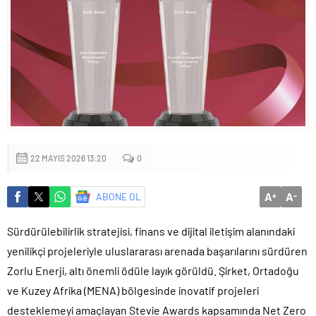
Küçük işletmeler büyük siber risklerle karşı karşıya
22 MAYIS 2026 13:20
0
A
A
ABONE OL
+
-
Sürdürülebilirlik stratejisi, finans ve dijital iletişim alanındaki
yenilikçi projeleriyle uluslararası arenada başarılarını sürdüren
Zorlu Enerji, altı önemli ödüle layık görüldü. Şirket, Ortadoğu
ve Kuzey Afrika (MENA) bölgesinde inovatif projeleri
desteklemeyi amaçlayan Stevie Awards kapsamında Net Zero