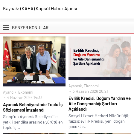
Kaynak: (KAHA) Kapsül Haber Ajansı
BENZER KONULAR
Ayancık
,
Ekonomi
3 Haziran 2026 20:21
Ayancık
,
Ekonomi
4 Haziran 2026 14:33
Evlilik Kredisi, Doğum Yardımı ve
Aile Danışmanlığı Şartları
Ayancık Belediyesi’nde Toplu İş
Açıklandı
Sözleşmesi İmzalandı
Sosyal Hizmet Merkezi Müdürlüğü;
Sinop'un Ayancık Belediyesi ile
faizsiz evlilik kredisi, yeni doğan
yetkili sendika arasında yürütülen
çocuklar...
toplu iş...