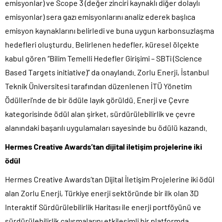
emisyonlar) ve Scope 3 (değer zinciri kaynaklı diğer dolaylı
emisyonlar) sera gazı emisyonlarını analiz ederek başlıca
emisyon kaynaklarını belirledi ve buna uygun karbonsuzlaşma
hedefleri oluşturdu. Belirlenen hedefler, küresel ölçekte
kabul gören ‘‘Bilim Temelli Hedefler Girişimi – SBTi (Science
Based Targets initiative)’’ da onaylandı. Zorlu Enerji, İstanbul
Teknik Üniversitesi tarafından düzenlenen İTÜ Yönetim
Ödülleri’nde de bir ödüle layık görüldü. Enerji ve Çevre
kategorisinde ödül alan şirket, sürdürülebilirlik ve çevre
alanındaki başarılı uygulamaları sayesinde bu ödülü kazandı.
Hermes Creative Awards’tan dijital iletişim projelerine iki
ödül
Hermes Creative Awards’tan Dijital İletişim Projelerine iki ödül
alan Zorlu Enerji, Türkiye enerji sektöründe bir ilk olan 3D
Interaktif Sürdürülebilirlik Haritası ile enerji portföyünü ve
sürdürülebilirlik çalışmalarını etkileşimli bir platformda