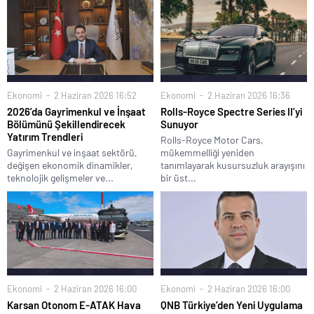
Ekonomi
2 Haziran 2026 16:52
Ekonomi
2 Haziran 2026 16:36
2026’da Gayrimenkul ve İnşaat
Rolls-Royce Spectre Series II’yi
Bölümünü Şekillendirecek
Sunuyor
Yatırım Trendleri
Rolls-Royce Motor Cars,
Gayrimenkul ve inşaat sektörü,
mükemmelliği yeniden
değişen ekonomik dinamikler,
tanımlayarak kusursuzluk arayışını
teknolojik gelişmeler ve...
bir üst...
Ekonomi
2 Haziran 2026 16:00
Ekonomi
2 Haziran 2026 16:00
Karsan Otonom E-ATAK Hava
QNB Türkiye’den Yeni Uygulama