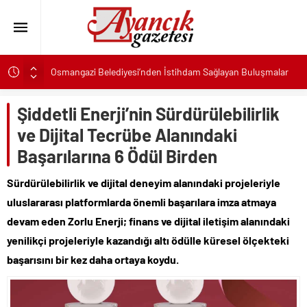
Osmangazi Belediyesi’nden İstihdam Sağlayan Buluşmalar
Başkan Eşki’den Çamdibi çıkarması: “Halkımızın içinde,
Bornova’nın hizmetindeyiz”
Şiddetli Enerji’nin Sürdürülebilirlik
Konak’ta imzalar fırsat eşitliği için atıldı
ve Dijital Tecrübe Alanındaki
Başkan Hatice Gençay: “Didim’in Minik Ev Sahiplerine Sahip
Başarılarına 6 Ödül Birden
Çıkmaya Devam Edeceğiz”
K. Menderes’te AKTAŞ Bereketi
Sürdürülebilirlik ve dijital deneyim alanındaki projeleriyle
Başkan Hatice Gençay: “Didim’in Her Noktasında Gece
uluslararası platformlarda önemli başarılara imza atmaya
Gündüz Sahadayız”
devam eden Zorlu Enerji; finans ve dijital iletişim alanındaki
Başkan Çerçioğlu’ndan 7 Eylül Temalı Ödüllü Resim, Şiir ve
yenilikçi projeleriyle kazandığı altı ödülle küresel ölçekteki
Kompozisyon Yarışması
başarısını bir kez daha ortaya koydu.
Başkan Hatice Gençay: “Kadınlarımızın Üretim Gücünü
Destekliyoruz”
Torbalı’nın kuru domates emekçileri yalnız bırakılmadı