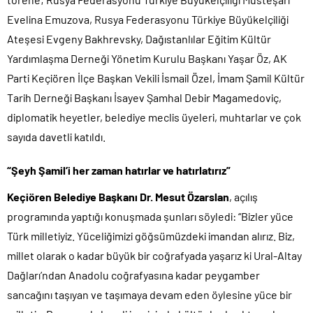
Evelina Emuzova, Rusya Federasyonu Türkiye Büyükelçiliği
Ateşesi Evgeny Bakhrevsky, Dağıstanlılar Eğitim Kültür
Yardımlaşma Derneği Yönetim Kurulu Başkanı Yaşar Öz, AK
Parti Keçiören İlçe Başkan Vekili İsmail Özel, İmam Şamil Kültür
Tarih Derneği Başkanı İsayev Şamhal Debir Magamedoviç,
diplomatik heyetler, belediye meclis üyeleri, muhtarlar ve çok
sayıda davetli katıldı.
“Şeyh Şamil’i her zaman hatırlar ve hatırlatırız”
Keçiören Belediye Başkanı Dr. Mesut Özarslan
, açılış
programında yaptığı konuşmada şunları söyledi: “Bizler yüce
Türk milletiyiz. Yüceliğimizi göğsümüzdeki imandan alırız. Biz,
millet olarak o kadar büyük bir coğrafyada yaşarız ki Ural-Altay
Dağları’ndan Anadolu coğrafyasına kadar peygamber
sancağını taşıyan ve taşımaya devam eden öylesine yüce bir