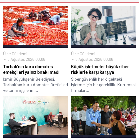
Ülke Gündemi
Ülke Gündemi
8 Ağustos 2026 00:08
8 Ağustos 2026 00:08
Torbalı’nın kuru domates
Küçük işletmeler büyük siber
emekçileri yalnız bırakılmadı
risklerle karşı karşıya
İzmir Büyükşehir Belediyesi,
Siber güvenlik her ölçekteki
Torbalı’nın kuru domates üreticileri
işletme için bir gereklilik. Kurumsal
ve tarım işçilerini...
firmalar...