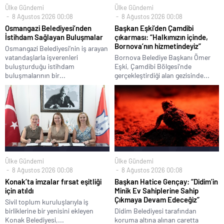
Ülke Gündemi
Ülke Gündemi
8 Ağustos 2026 00:08
8 Ağustos 2026 00:08
Osmangazi Belediyesi’nden
Başkan Eşki’den Çamdibi
İstihdam Sağlayan Buluşmalar
çıkarması: “Halkımızın içinde,
Bornova’nın hizmetindeyiz”
Osmangazi Belediyesi’nin iş arayan
vatandaşlarla işverenleri
Bornova Belediye Başkanı Ömer
buluşturduğu istihdam
Eşki, Çamdibi Bölgesi’nde
buluşmalarının bir...
gerçekleştirdiği alan gezisinde...
Ülke Gündemi
Ülke Gündemi
8 Ağustos 2026 00:08
8 Ağustos 2026 00:08
Konak’ta imzalar fırsat eşitliği
Başkan Hatice Gençay: “Didim’in
için atıldı
Minik Ev Sahiplerine Sahip
Çıkmaya Devam Edeceğiz”
Sivil toplum kuruluşlarıyla iş
birliklerine bir yenisini ekleyen
Didim Belediyesi tarafından
Konak Belediyesi,...
koruma altına alınan caretta