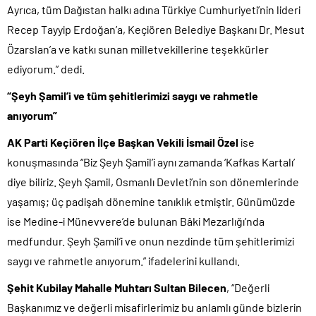
Ayrıca, tüm Dağıstan halkı adına Türkiye Cumhuriyeti’nin lideri
Recep Tayyip Erdoğan’a, Keçiören Belediye Başkanı Dr. Mesut
Özarslan’a ve katkı sunan milletvekillerine teşekkürler
ediyorum.” dedi.
“Şeyh Şamil’i ve tüm şehitlerimizi saygı ve rahmetle
anıyorum”
AK Parti Keçiören İlçe Başkan Vekili İsmail Özel
ise
konuşmasında “Biz Şeyh Şamil’i aynı zamanda ‘Kafkas Kartalı’
diye biliriz. Şeyh Şamil, Osmanlı Devleti’nin son dönemlerinde
yaşamış; üç padişah dönemine tanıklık etmiştir. Günümüzde
ise Medine-i Münevvere’de bulunan Bâki Mezarlığı’nda
medfundur. Şeyh Şamil’i ve onun nezdinde tüm şehitlerimizi
saygı ve rahmetle anıyorum.” ifadelerini kullandı.
Şehit Kubilay Mahalle Muhtarı Sultan Bilecen
, “Değerli
Başkanımız ve değerli misafirlerimiz bu anlamlı günde bizlerin