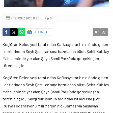
Küçük işletmeler büyük siber risklerle karşı karşıya
2 TEMMUZ 2026 11:25
0
A
A
ABONE OL
+
-
Keçiören Belediyesi tarafından Kafkasya tarihinin önde gelen
liderlerinden Şeyh Şamil anısına hazırlanan büst, Şehit Kubilay
Mahallesi’nde yer alan Şeyh Şamil Parkı’nda gerçekleşen
törenle açıldı.
Keçiören Belediyesi tarafından Kafkasya tarihinin önde gelen
liderlerinden Şeyh Şamil anısına hazırlanan büst, Şehit Kubilay
Mahallesi’nde yer alan Şeyh Şamil Parkı’nda gerçekleşen
törenle açıldı. Saygı duruşunun ardından İstiklal Marşı ve
Rusya Federasyonu Milli Marşı’nın okunmasıyla başlayan
törene; Rusya Federasyonu Türkiye Büyükelçiliği Müsteşarı