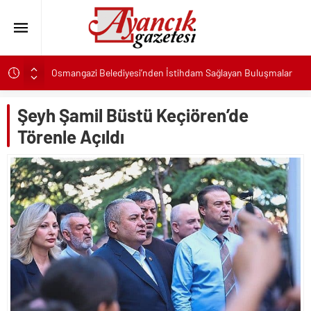
Osmangazi Belediyesi’nden İstihdam Sağlayan Buluşmalar
Başkan Eşki’den Çamdibi çıkarması: “Halkımızın içinde,
Bornova’nın hizmetindeyiz”
Şeyh Şamil Büstü Keçiören’de
Konak’ta imzalar fırsat eşitliği için atıldı
Törenle Açıldı
Başkan Hatice Gençay: “Didim’in Minik Ev Sahiplerine Sahip
Çıkmaya Devam Edeceğiz”
K. Menderes’te AKTAŞ Bereketi
Başkan Hatice Gençay: “Didim’in Her Noktasında Gece
Gündüz Sahadayız”
Başkan Çerçioğlu’ndan 7 Eylül Temalı Ödüllü Resim, Şiir ve
Kompozisyon Yarışması
Başkan Hatice Gençay: “Kadınlarımızın Üretim Gücünü
Destekliyoruz”
Torbalı’nın kuru domates emekçileri yalnız bırakılmadı