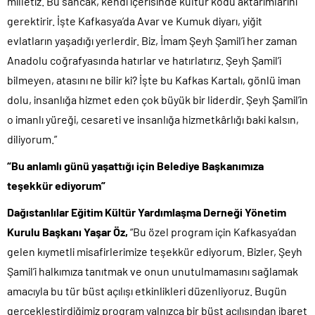
milletiz. Bu sancak, kendi içerisinde kültür kodu aktarımlarını
gerektirir. İşte Kafkasya’da Avar ve Kumuk diyarı, yiğit
evlatların yaşadığı yerlerdir. Biz, İmam Şeyh Şamil’i her zaman
Anadolu coğrafyasında hatırlar ve hatırlatırız. Şeyh Şamil’i
bilmeyen, atasını ne bilir ki? İşte bu Kafkas Kartalı, gönlü iman
dolu, insanlığa hizmet eden çok büyük bir liderdir. Şeyh Şamil’in
o imanlı yüreği, cesareti ve insanlığa hizmetkârlığı baki kalsın,
diliyorum.”
“Bu anlamlı günü yaşattığı için Belediye Başkanımıza
teşekkür ediyorum”
Dağıstanlılar Eğitim Kültür Yardımlaşma Derneği Yönetim
Kurulu Başkanı Yaşar Öz,
“Bu özel program için Kafkasya’dan
gelen kıymetli misafirlerimize teşekkür ediyorum. Bizler, Şeyh
Şamil’i halkımıza tanıtmak ve onun unutulmamasını sağlamak
amacıyla bu tür büst açılışı etkinlikleri düzenliyoruz. Bugün
gerçekleştirdiğimiz program yalnızca bir büst açılışından ibaret