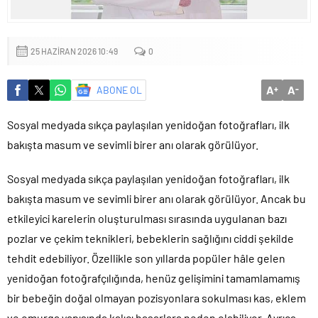
Küçük işletmeler büyük siber risklerle karşı karşıya
25 HAZIRAN 2026 10:49
0
A
A
ABONE OL
+
-
Sosyal medyada sıkça paylaşılan yenidoğan fotoğrafları, ilk
bakışta masum ve sevimli birer anı olarak görülüyor.
Sosyal medyada sıkça paylaşılan yenidoğan fotoğrafları, ilk
bakışta masum ve sevimli birer anı olarak görülüyor. Ancak bu
etkileyici karelerin oluşturulması sırasında uygulanan bazı
pozlar ve çekim teknikleri, bebeklerin sağlığını ciddi şekilde
tehdit edebiliyor. Özellikle son yıllarda popüler hâle gelen
yenidoğan fotoğrafçılığında, henüz gelişimini tamamlamamış
bir bebeğin doğal olmayan pozisyonlara sokulması kas, eklem
ve omurga yapısında kalıcı hasarlara neden olabiliyor. Ayrıca