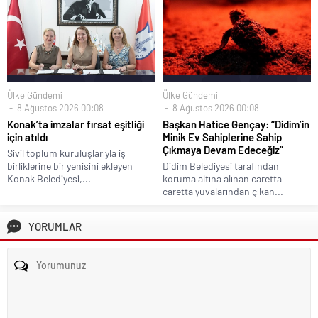
Ülke Gündemi
Ülke Gündemi
8 Ağustos 2026 00:08
8 Ağustos 2026 00:08
Konak’ta imzalar fırsat eşitliği
Başkan Hatice Gençay: “Didim’in
için atıldı
Minik Ev Sahiplerine Sahip
Çıkmaya Devam Edeceğiz”
Sivil toplum kuruluşlarıyla iş
birliklerine bir yenisini ekleyen
Didim Belediyesi tarafından
Konak Belediyesi,...
koruma altına alınan caretta
caretta yuvalarından çıkan...
YORUMLAR