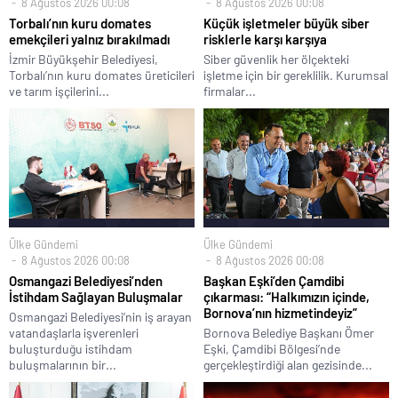
8 Ağustos 2026 00:08
8 Ağustos 2026 00:08
Torbalı’nın kuru domates
Küçük işletmeler büyük siber
emekçileri yalnız bırakılmadı
risklerle karşı karşıya
İzmir Büyükşehir Belediyesi,
Siber güvenlik her ölçekteki
Torbalı’nın kuru domates üreticileri
işletme için bir gereklilik. Kurumsal
ve tarım işçilerini...
firmalar...
Ülke Gündemi
Ülke Gündemi
8 Ağustos 2026 00:08
8 Ağustos 2026 00:08
Osmangazi Belediyesi’nden
Başkan Eşki’den Çamdibi
İstihdam Sağlayan Buluşmalar
çıkarması: “Halkımızın içinde,
Bornova’nın hizmetindeyiz”
Osmangazi Belediyesi’nin iş arayan
vatandaşlarla işverenleri
Bornova Belediye Başkanı Ömer
buluşturduğu istihdam
Eşki, Çamdibi Bölgesi’nde
buluşmalarının bir...
gerçekleştirdiği alan gezisinde...