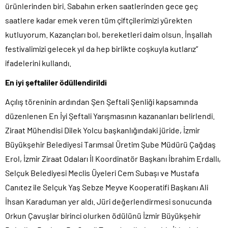
ürünlerinden biri. Sabahın erken saatlerinden gece geç
saatlere kadar emek veren tüm çiftçilerimizi yürekten
kutluyorum. Kazançları bol, bereketleri daim olsun. İnşallah
festivalimizi gelecek yıl da hep birlikte coşkuyla kutlarız”
ifadelerini kullandı.
En iyi şeftaliler ödüllendirildi
Açılış töreninin ardından Şen Şeftali Şenliği kapsamında
düzenlenen En İyi Şeftali Yarışmasının kazananları belirlendi.
Ziraat Mühendisi Dilek Yolcu başkanlığındaki jüride, İzmir
Büyükşehir Belediyesi Tarımsal Üretim Şube Müdürü Çağdaş
Erol, İzmir Ziraat Odaları İl Koordinatör Başkanı İbrahim Erdallı,
Selçuk Belediyesi Meclis Üyeleri Cem Subaşı ve Mustafa
Canıtez ile Selçuk Yaş Sebze Meyve Kooperatifi Başkanı Ali
İhsan Karaduman yer aldı. Jüri değerlendirmesi sonucunda
Orkun Çavuşlar birinci olurken ödülünü İzmir Büyükşehir