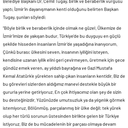
Belediye Başkanı Dr. Cemil Tugay, birlik ve beraberlik vurgusu
yaptı. İzmir’in dayanışmanın kenti olduğunu belirten Başkan
Tugay, şunları söyledi:
“Böyle birlik ve beraberlik içinde olmak ne güzel. Ülkemize de
İzmir’imize de yakışan budur. Türkiye’de bu duyguyu en güçlü
şekilde hisseden insanların İzmir’de yaşadığına inanıyorum.
Çünkü burası; ülkesini seven, insanının iyiliğini isteyen,
kendisine uzanan iyilik elini geri çevirmeyen, üretmek için gece
gündüz emek veren, ay yıldızlı bayrağına ve Gazi Mustafa
Kemal Atatürk’e yürekten sahip çıkan insanların kentidir. Biz de
bu görevleri sizlerden aldığımız manevi destekle büyük bir
gururla yerine getiriyoruz. En çok ihtiyacımız olan şey de sizin
bu desteğinizdir. Yüzünüzde umutsuzluk ya da yılgınlık görmek
istemiyoruz. Bölünmüş, parçalanmış bir ülke değil; tek yürek
olup her türlü sorunun üstesinden birlikte gelen bir Türkiye
istiyoruz. Biz de bu mücadelenin bir parçası olmaya devam