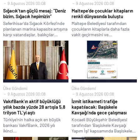
9 Ağustos 2026 00:08
9 Ağustos 2026 00:08
Sığacık’tan güçlü mesaj: “Deniz
Maltepe’de çocuklar kitapların
bizim, Sığacık hepimizin”
renkli dünyasında buluştu
Seferihisar’da Sığacık Körfezi’nde
Maltepe Belediyesi tarafından
planlanan marina kapasite artışına
çocukların kitaplarla daha fazla
karşı vatandaşlar, balıkçılar...
vakit geçirmesini ve...
Ülke Gündemi
Ülke Gündemi
9 Ağustos 2026 00:08
9 Ağustos 2026 00:08
VakıfBank’ın aktif büyüklüğü
İzmit istikameti trafiğe
yıllık bazda yüzde 28 artışla 5,8
kapatılacak: Başiskele
trilyon TL’yi aştı
Kavşağı’nda gece çalışması
Türkiye’nin halka açık en büyük
Kocaeli Büyükşehir Belediyesi
bankası VakıfBank, 2026 yılı
tarafından ‘Başiskele Kavşağı
ikinci...
Yapım İşi’ kapsamında Başiskele...