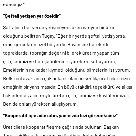
edeceğiz.”
“Şeftali yetişen yer özeldir”
Şeftalinin her yerde yetişmeyen, özen isteyen bir ürün
olduğunu belirten Tugay, “Eğer bir yerde şeftali yetişiyorsa,
orası gerçekten özel bir yerdir. Böylesine bereketli
topraklarda, toprağın değerini bilerek üretim yapan tüm
çiftçilerimizi ve hemşehrilerimizi yürekten kutluyorum.
Emeklerinin ne kadar kıymetli olduğunu bilmelerini istiyorum.
Belki mütevazı ama çok anlamlı olan bu şenlik, üreticilerimizin
emeğinin bir yansımasıdır. En büyük takdiri, teşekkürü ve alkışı
hak edenler, alın teriyle üreten çiftçilerimiz ve köylülerimizdir.
Ben de onları yürekten alkışlıyorum.”
“Kooperatif için adım atın, yanınızda bizi göreceksiniz”
Üreticilere kooperatifleşme çağrısında bulunan Başkan
Tugay, birlik ve dayanışmanın üretime değer katacağını