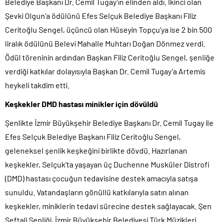
Belediye Başkanı Dr. Cemil Tugay’ın elinden aldı. İkinci olan
Şevki Olgun’a ödülünü Efes Selçuk Belediye Başkanı Filiz
Ceritoğlu Sengel, üçüncü olan Hüseyin Topçu’ya ise 2 bin 500
liralık ödülünü Belevi Mahalle Muhtarı Doğan Dönmez verdi.
Ödül töreninin ardından Başkan Filiz Ceritoğlu Sengel, şenliğe
verdiği katkılar dolayısıyla Başkan Dr. Cemil Tugay’a Artemis
heykeli takdim etti.
Keşkekler DMD hastası minikler için dövüldü
Şenlikte İzmir Büyükşehir Belediye Başkanı Dr. Cemil Tugay ile
Efes Selçuk Belediye Başkanı Filiz Ceritoğlu Sengel,
geleneksel şenlik keşkeğini birlikte dövdü. Hazırlanan
keşkekler, Selçuk’ta yaşayan üç Duchenne Musküler Distrofi
(DMD) hastası çocuğun tedavisine destek amacıyla satışa
sunuldu. Vatandaşların gönüllü katkılarıyla satın alınan
keşkekler, miniklerin tedavi sürecine destek sağlayacak. Şen
Şeftali Şenliği, İzmir Büyükşehir Belediyesi Türk Müzikleri