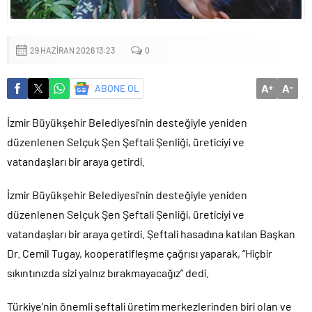
Maltepe’de çocuklar kitapların renkli dünyasında buluştu
29 HAZIRAN 2026 13:23
0
A
A
ABONE OL
+
-
İzmir Büyükşehir Belediyesi’nin desteğiyle yeniden
düzenlenen Selçuk Şen Şeftali Şenliği, üreticiyi ve
vatandaşları bir araya getirdi.
İzmir Büyükşehir Belediyesi’nin desteğiyle yeniden
düzenlenen Selçuk Şen Şeftali Şenliği, üreticiyi ve
vatandaşları bir araya getirdi. Şeftali hasadına katılan Başkan
Dr. Cemil Tugay, kooperatifleşme çağrısı yaparak, “Hiçbir
sıkıntınızda sizi yalnız bırakmayacağız” dedi.
Türkiye’nin önemli şeftali üretim merkezlerinden biri olan ve