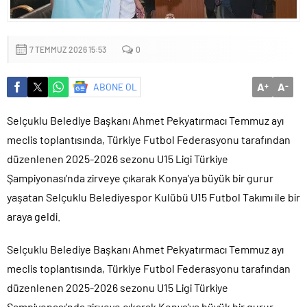
Sığacık’tan güçlü mesaj: “Deniz bizim, Sığacık hepimizin”
Maltepe’de çocuklar kitapların renkli dünyasında buluştu
7 TEMMUZ 2026 15:53
0
A
A
ABONE OL
+
-
Selçuklu Belediye Başkanı Ahmet Pekyatırmacı Temmuz ayı
meclis toplantısında, Türkiye Futbol Federasyonu tarafından
düzenlenen 2025-2026 sezonu U15 Ligi Türkiye
Şampiyonası’nda zirveye çıkarak Konya’ya büyük bir gurur
yaşatan Selçuklu Belediyespor Kulübü U15 Futbol Takımı ile bir
araya geldi.
Selçuklu Belediye Başkanı Ahmet Pekyatırmacı Temmuz ayı
meclis toplantısında, Türkiye Futbol Federasyonu tarafından
düzenlenen 2025-2026 sezonu U15 Ligi Türkiye
Şampiyonası’nda zirveye çıkarak Konya’ya büyük bir gurur