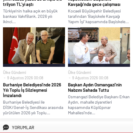
trilyon TL’yi aştı
Kavşağı’nda gece çalışması
Türkiye’nin halka açık en büyük
Kocaeli Büyükşehir Belediyesi
bankası VakıfBank, 2026 yılı
tarafından ‘Başiskele Kavşağı
ikinci...
Yapım İşi’ kapsamında Başiskele...
Ülke Gündemi
Ülke Gündemi
9 Ağustos 2026 00:08
9 Ağustos 2026 00:08
Burhaniye Belediyesi’nde 2026
Başkan Aydın Osmangazi’nin
Yılı Toplu İş Sözleşmesi
Nabzını Sahada Tuttu
İmzalandı
Osmangazi Belediye Başkanı Erkan
Burhaniye Belediyesi ile
Aydın, mahalle ziyaretleri
DİSK/Genel-İş Sendikası arasında
kapsamında Küplüpınar
yürütülen 2026 yılı Toplu...
Mahallesi’nde...
YORUMLAR