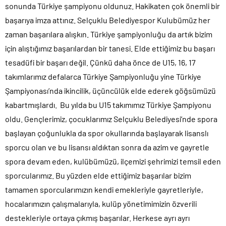
sonunda Türkiye şampiyonu oldunuz. Hakikaten çok önemli bir
başarıya imza attınız. Selçuklu Belediyespor Kulubümüz her
zaman başarılara alışkın. Türkiye şampiyonluğu da artık bizim
için alıştığımız başarılardan bir tanesi. Elde ettiğimiz bu başarı
tesadüfi bir başarı değil. Çünkü daha önce de U15, 16, 17
takımlarımız defalarca Türkiye Şampiyonluğu yine Türkiye
Şampiyonası’nda ikincilik, üçüncülük elde ederek göğsümüzü
kabartmışlardı. Bu yılda bu U15 takımımız Türkiye Şampiyonu
oldu. Gençlerimiz, çocuklarımız Selçuklu Belediyesi’nde spora
başlayan çoğunlukla da spor okullarında başlayarak lisanslı
sporcu olan ve bu lisansı aldıktan sonra da azim ve gayretle
spora devam eden, kulübümüzü, ilçemizi şehrimizi temsil eden
sporcularımız. Bu yüzden elde ettiğimiz başarılar bizim
tamamen sporcularımızın kendi emekleriyle gayretleriyle,
hocalarımızın çalışmalarıyla, kulüp yönetimimizin özverili
destekleriyle ortaya çıkmış başarılar. Herkese ayrı ayrı