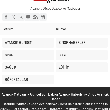
Ayancık Ofset Gazete ve Matbaası
İletişim
Künye
AYANCIK GÜNDEMİ
SİNOP HABERLERİ
SPOR
SİYASET
SAĞLIK
EĞİTİM
RÖPORTAJLAR
Ayancık Matbaası - Güncel Son Dakika Ayancık Haberleri - Sinop Ayancık
Haber
İstanbul Avukat
-
evden eve nakliyat
-
Best Hair Transplant Methods in
2026
-
Fuar Standı
-
Parken am Flughafen Frankfurt
-
Bodrum Boat Tours