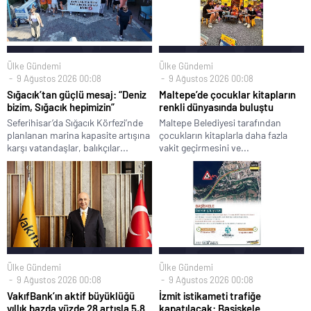
Ülke Gündemi
Ülke Gündemi
9 Ağustos 2026 00:08
9 Ağustos 2026 00:08
Sığacık’tan güçlü mesaj: “Deniz
Maltepe’de çocuklar kitapların
bizim, Sığacık hepimizin”
renkli dünyasında buluştu
Seferihisar’da Sığacık Körfezi’nde
Maltepe Belediyesi tarafından
planlanan marina kapasite artışına
çocukların kitaplarla daha fazla
karşı vatandaşlar, balıkçılar...
vakit geçirmesini ve...
Ülke Gündemi
Ülke Gündemi
9 Ağustos 2026 00:08
9 Ağustos 2026 00:08
VakıfBank’ın aktif büyüklüğü
İzmit istikameti trafiğe
yıllık bazda yüzde 28 artışla 5,8
kapatılacak: Başiskele