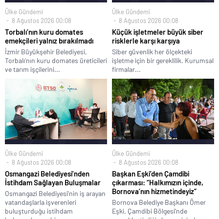
Ülke Gündemi
Ülke Gündemi
8 Ağustos 2026 00:08
8 Ağustos 2026 00:08
Torbalı’nın kuru domates
Küçük işletmeler büyük siber
emekçileri yalnız bırakılmadı
risklerle karşı karşıya
İzmir Büyükşehir Belediyesi,
Siber güvenlik her ölçekteki
Torbalı’nın kuru domates üreticileri
işletme için bir gereklilik. Kurumsal
ve tarım işçilerini...
firmalar...
Ülke Gündemi
Ülke Gündemi
8 Ağustos 2026 00:08
8 Ağustos 2026 00:08
Osmangazi Belediyesi’nden
Başkan Eşki’den Çamdibi
İstihdam Sağlayan Buluşmalar
çıkarması: “Halkımızın içinde,
Bornova’nın hizmetindeyiz”
Osmangazi Belediyesi’nin iş arayan
vatandaşlarla işverenleri
Bornova Belediye Başkanı Ömer
buluşturduğu istihdam
Eşki, Çamdibi Bölgesi’nde