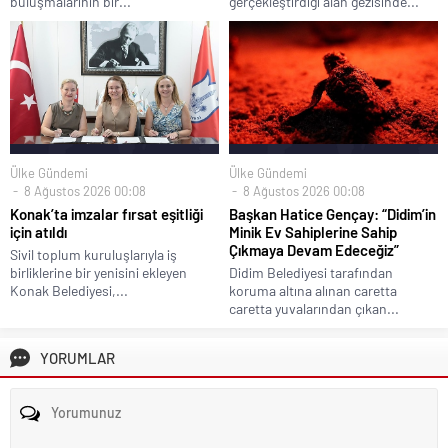
buluşmalarının bir...
gerçekleştirdiği alan gezisinde...
Ülke Gündemi
Ülke Gündemi
8 Ağustos 2026 00:08
8 Ağustos 2026 00:08
Konak’ta imzalar fırsat eşitliği
Başkan Hatice Gençay: “Didim’in
için atıldı
Minik Ev Sahiplerine Sahip
Çıkmaya Devam Edeceğiz”
Sivil toplum kuruluşlarıyla iş
birliklerine bir yenisini ekleyen
Didim Belediyesi tarafından
Konak Belediyesi,...
koruma altına alınan caretta
caretta yuvalarından çıkan...
YORUMLAR