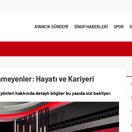
AYANCIK GÜNDEMİ
SİNOP HABERLERİ
SPOR
S
e yakın takip
linde Yol Bakım ve Onarım Çalışması
 Model Ele Alındı
mangazi’de Attı
nmeyenler: Hayatı ve Kariyeri
 Güzelleşiyor
yönleri hakkında detaylı bilgiler bu yazıda sizi bekliyor.
leri Nostalji Dolu Klasiklerle Devam Ediyor
ırımlarından Her Gün Yüzlerce Vatandaş Faydalanıyor
emmel Yer
ahiplenecekler İçin Uygun mu?