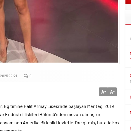
2025 22:21
0
A
A
+
-
ur. Eğitimine Halit Armay Lisesi’nde başlayan Menteş, 2019
 ve Endüstri İlişkileri Bölümü’nden mezun olmuştur.
kapsamında Amerika Birleşik Devletleri’ne gitmiş, burada Fox
kazanmıştır.