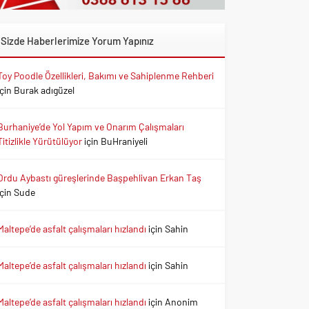
Sizde Haberlerimize Yorum Yapınız
Toy Poodle Özellikleri, Bakımı ve Sahiplenme Rehberi
için
Burak adıgüzel
Burhaniye’de Yol Yapım ve Onarım Çalışmaları
Titizlikle Yürütülüyor
için
BuHraniyeli
Ordu Aybastı güreşlerinde Başpehlivan Erkan Taş
için
Sude
Maltepe’de asfalt çalışmaları hızlandı
için
Sahin
Maltepe’de asfalt çalışmaları hızlandı
için
Sahin
Maltepe’de asfalt çalışmaları hızlandı
için
Anonim