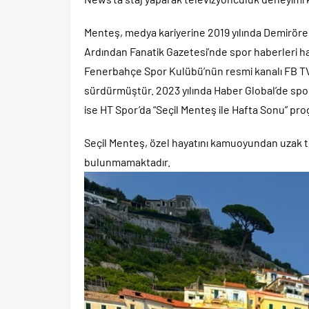
Menteş, medya kariyerine 2019 yılında Demirören
Ardından Fanatik Gazetesi’nde spor haberleri ha
Fenerbahçe Spor Kulübü’nün resmi kanalı FB TV
sürdürmüştür. 2023 yılında Haber Global’de spor
ise HT Spor’da “Seçil Menteş ile Hafta Sonu” pr
Seçil Menteş, özel hayatını kamuoyundan uzak t
bulunmamaktadır.