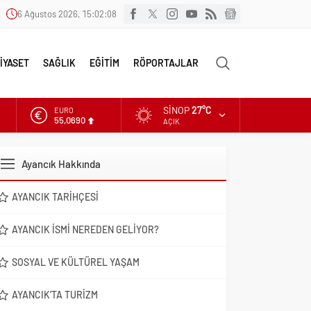
6 Ağustos 2026, 15:02:10
İYASET
SAĞLIK
EĞİTİM
RÖPORTAJLAR
SINOP
27°C
ALTIN
6.525,39
AÇIK
DOLAR
47,5954
Ayancık Hakkında
EURO
55,0690
AYANCIK TARIHÇESI
AYANCIK İSMI NEREDEN GELIYOR?
SOSYAL VE KÜLTÜREL YAŞAM
AYANCIK’TA TURIZM