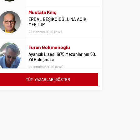
22 Haziran 2026 12:47
Turan Gökmenoğlu
Ayancık Lisesi 1975 Mezunlarının 50.
Yıl Buluşması
18 Temmuz 2025 16:40
Adil Yıldız
Bu Sene Fenerbahçe Ülke Puanlarını
Sırtladı
1 Eylül 2023 15:10
TÜM YAZARLARI GÖSTER
Ali Oral
Üniversite Tercihleri İçin Öneriler
2 Ağustos 2023 16:03
Erdoğan Erkaymaz
10 Ocak Çalışan Gazeteciler Günü
Kutlu Olsun
9 Ocak 2026 21:20