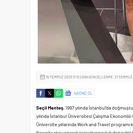
15 TEMMUZ 2025 11:12 | SON GÜNCELLENME: 21 TEMMUZ 
ABONE OL
Seçil Menteş
, 1997 yılında İstanbul’da doğmuşt
yılında İstanbul Üniversitesi Çalışma Ekonomisi
Üniversite yıllarında Work and Travel programı 
News’ta staj yaparak televizyonculuk deneyimi 