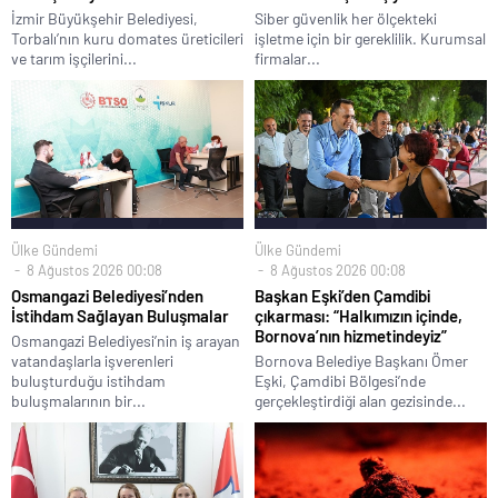
İzmir Büyükşehir Belediyesi,
Siber güvenlik her ölçekteki
Torbalı’nın kuru domates üreticileri
işletme için bir gereklilik. Kurumsal
ve tarım işçilerini...
firmalar...
Ülke Gündemi
Ülke Gündemi
8 Ağustos 2026 00:08
8 Ağustos 2026 00:08
Osmangazi Belediyesi’nden
Başkan Eşki’den Çamdibi
İstihdam Sağlayan Buluşmalar
çıkarması: “Halkımızın içinde,
Bornova’nın hizmetindeyiz”
Osmangazi Belediyesi’nin iş arayan
vatandaşlarla işverenleri
Bornova Belediye Başkanı Ömer
buluşturduğu istihdam
Eşki, Çamdibi Bölgesi’nde
buluşmalarının bir...
gerçekleştirdiği alan gezisinde...