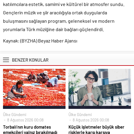
katılımcılara estetik, samimi ve kültürel bir atmosfer sundu.
Gençlerin müzik ve şiir aracılığıyla ortak duygularda
buluşmasını sağlayan program, geleneksel ve modern
yorumlarla Türk müziğine dair bağları güçlendirdi.
Kaynak: (BYZHA) Beyaz Haber Ajansı
BENZER KONULAR
Ülke Gündemi
Ülke Gündemi
8 Ağustos 2026 00:08
8 Ağustos 2026 00:08
Torbalı’nın kuru domates
Küçük işletmeler büyük siber
emekçileri yalnız bırakılmadı
risklerle karşı karşıya