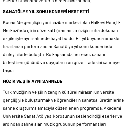
eserlerini sanatseverlerin beğenisine sundu.
SANATÖLYE YIL SONU KONSERİ MEST ETTİ
Kocaeli’de gençliğin yeni cazibe merkezi olan Halkevi Gençlik
Merkezi’nde şiirin söze kattığı anlam, müziğin ruha dokunan
ezgileriyle aynı sahnede hayat buldu. Bir yıl boyunca emekle
hazırlanan performanslar Sanatölye yıl sonu konserinde
dinleyicilerle buluştu. Bu kapsamda her eser, sanatın
birleştiren gücünü ve duyguların en güzel ifadesini sahneye
taşıdı.
MÜZİK VE ŞİİR AYNI SAHNEDE
Türk müziğinin ve şiirin zengin kültürel mirasını üniversite
gençliğiyle buluşturmak ve öğrencilerin sanatsal üretimlerine
sahne oluşturma amacıyla düzenlenen programda, Akademi
Üniversite Sanat Atölyesi korosunun seslendirdiği eserler ve
ardından sahne alan müzik grubunun performansları