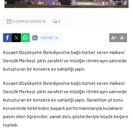
Küçük işletmeler büyük siber risklerle karşı karşıya
5 TEMMUZ 2026 15:19
0
A
A
ABONE OL
+
-
Kocaeli Büyükşehir Belediyesi’ne bağlı hizmet veren Halkevi
Gençlik Merkezi, şiirin zarafeti ve müziğin ritmini aynı sahnede
buluşturan bir konsere ev sahipliği yaptı.
Kocaeli Büyükşehir Belediyesi’ne bağlı hizmet veren Halkevi
Gençlik Merkezi, şiirin zarafeti ve müziğin ritmini aynı sahnede
buluşturan bir konsere ev sahipliği yaptı. Sanatölye yıl sonu
konserinde birbirinden başarılı performanslarıyla kulakların
pasını silen öğrenciler, sanat dolu gösterileriyle büyük beğeni
topladı.