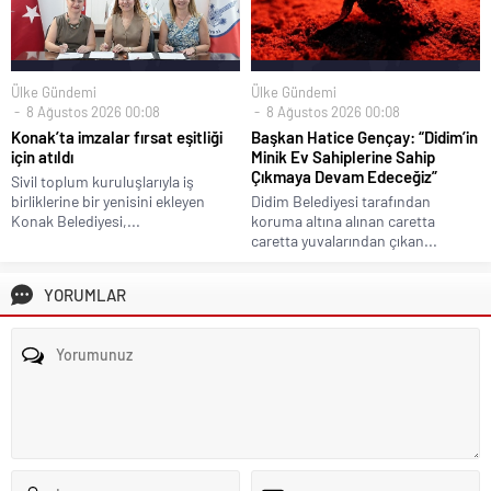
Ülke Gündemi
Ülke Gündemi
8 Ağustos 2026 00:08
8 Ağustos 2026 00:08
Konak’ta imzalar fırsat eşitliği
Başkan Hatice Gençay: “Didim’in
için atıldı
Minik Ev Sahiplerine Sahip
Çıkmaya Devam Edeceğiz”
Sivil toplum kuruluşlarıyla iş
birliklerine bir yenisini ekleyen
Didim Belediyesi tarafından
Konak Belediyesi,...
koruma altına alınan caretta
caretta yuvalarından çıkan...
YORUMLAR