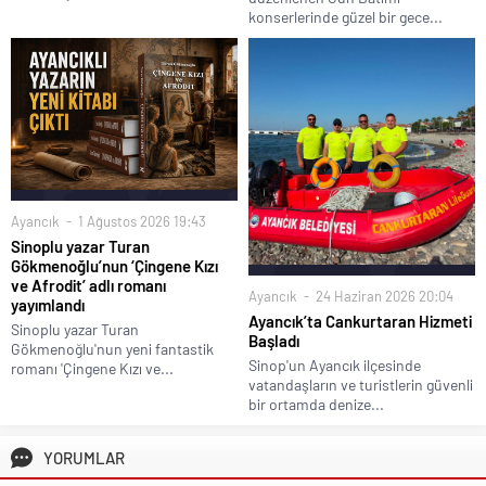
konserlerinde güzel bir gece...
Ayancık
1 Ağustos 2026 19:43
Sinoplu yazar Turan
Gökmenoğlu’nun ‘Çingene Kızı
ve Afrodit’ adlı romanı
Ayancık
24 Haziran 2026 20:04
yayımlandı
Ayancık’ta Cankurtaran Hizmeti
Sinoplu yazar Turan
Başladı
Gökmenoğlu'nun yeni fantastik
Sinop'un Ayancık ilçesinde
romanı 'Çingene Kızı ve...
vatandaşların ve turistlerin güvenli
bir ortamda denize...
YORUMLAR