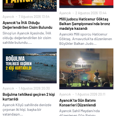
Ayancık
2 Ağustos 2026 13:44
Ayancık
7 Ağustos 2026 13:54
Milli judocu Haticenur Göktaş
Ayancık’ta İHA Olduğu
Balkan Şampiyonası’nda bronz
Değerlendirilen Cisim Bulundu
madalya kazandı
Sinop’un Ayancık ilçesinde, İHA
Ayancıklı Milli sporcu Haticenur
olduğu değerlendirilen bir cisim
Göktaş, Arnavutluk'ta düzenlenen
sahilde bulundu....
Büyükler Balkan Judo...
Ayancık
1 Ağustos 2026 20:30
Boğulma tehlikesi geçiren 2 kişi
Ayancık
1 Ağustos 2026 20:11
kurtarıldı
Ayancık’ta Gün Batımı
Ayancık Köyü sahilinde denizde
Konserleri Düzenlendi
çırpınan iki kişi, başka bir
Ayancık Sahil Meydanı'nda
vatandaşın...
düzenlenen Gün Batımı