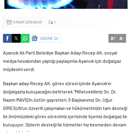
Yapıldı
11 MART 2019 08:53
1
A
A
ABONE OL
+
-
Ayancık Ak Parti Belediye Başkan Adayı Recep AK, sosyal
medya hesabından yaptığı paylaşımla Ayancık için doğalgaz
müjdesini verdi.
Başkan adayı Recep AK, görev süresi içinde Ayancık’ın
doğalgazla buluşacağını belirterek “Milletvekilimiz Sn. Dr.
Nazım MAVİŞ’in üstün gayretleri, İl Başkanımız Sn. Uğur
GİRESUN’un özverili çalışmaları ve hükümetimizin tam desteği
ile önümüzdeki görev sürecimiz içerisinde ilçemiz doğalgaz ile
buluşuyor. Sizlerin desteği ile hizmetler hız kesmeden devam