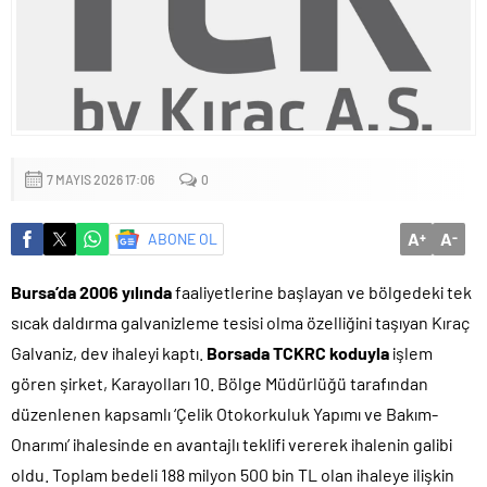
Küçük işletmeler büyük siber risklerle karşı karşıya
7 MAYIS 2026 17:06
0
A
A
ABONE OL
+
-
Bursa’da 2006 yılında
faaliyetlerine başlayan ve bölgedeki tek
sıcak daldırma galvanizleme tesisi olma özelliğini taşıyan Kıraç
Galvaniz, dev ihaleyi kaptı.
Borsada TCKRC koduyla
işlem
gören şirket, Karayolları 10. Bölge Müdürlüğü tarafından
düzenlenen kapsamlı ‘Çelik Otokorkuluk Yapımı ve Bakım-
Onarımı’ ihalesinde en avantajlı teklifi vererek ihalenin galibi
oldu. Toplam bedeli 188 milyon 500 bin TL olan ihaleye ilişkin