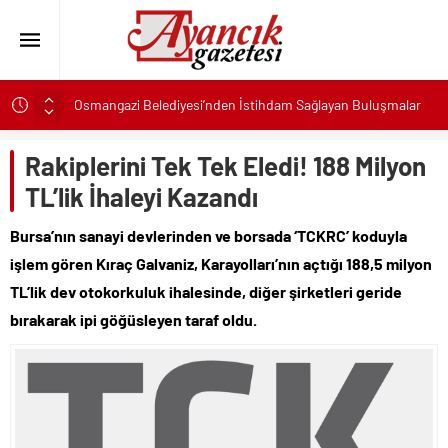
Osmangazi Belediyesi’nden İstihdam Sağlayan Buluşmalar
Başkan Eşki’den Çamdibi çıkarması: “Halkımızın içinde,
Bornova’nın hizmetindeyiz”
Rakiplerini Tek Tek Eledi! 188 Milyon
Konak’ta imzalar fırsat eşitliği için atıldı
TL’lik İhaleyi Kazandı
Başkan Hatice Gençay: “Didim’in Minik Ev Sahiplerine Sahip
Bursa’nın sanayi devlerinden ve borsada ‘TCKRC’ koduyla
Çıkmaya Devam Edeceğiz”
işlem gören Kıraç Galvaniz, Karayolları’nın açtığı 188,5 milyon
K. Menderes’te AKTAŞ Bereketi
TL’lik dev otokorkuluk ihalesinde, diğer şirketleri geride
Başkan Hatice Gençay: “Didim’in Her Noktasında Gece
Gündüz Sahadayız”
bırakarak ipi göğüsleyen taraf oldu.
Başkan Çerçioğlu’ndan 7 Eylül Temalı Ödüllü Resim, Şiir ve
Kompozisyon Yarışması
Başkan Hatice Gençay: “Kadınlarımızın Üretim Gücünü
Destekliyoruz”
Torbalı’nın kuru domates emekçileri yalnız bırakılmadı