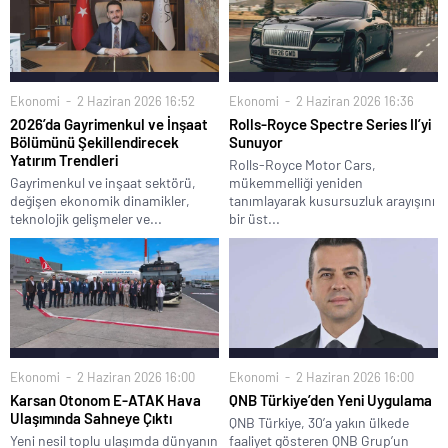
Ekonomi
2 Haziran 2026 16:52
Ekonomi
2 Haziran 2026 16:36
2026’da Gayrimenkul ve İnşaat
Rolls-Royce Spectre Series II’yi
Bölümünü Şekillendirecek
Sunuyor
Yatırım Trendleri
Rolls-Royce Motor Cars,
Gayrimenkul ve inşaat sektörü,
mükemmelliği yeniden
değişen ekonomik dinamikler,
tanımlayarak kusursuzluk arayışını
teknolojik gelişmeler ve...
bir üst...
Ekonomi
2 Haziran 2026 16:00
Ekonomi
2 Haziran 2026 16:00
Karsan Otonom E-ATAK Hava
QNB Türkiye’den Yeni Uygulama
Ulaşımında Sahneye Çıktı
QNB Türkiye, 30’a yakın ülkede
Yeni nesil toplu ulaşımda dünyanın
faaliyet gösteren QNB Grup’un