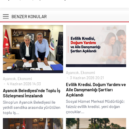
BENZER KONULAR
Ayancık
,
Ekonomi
3 Haziran 2026 20:21
Ayancık
,
Ekonomi
4 Haziran 2026 14:33
Evlilik Kredisi, Doğum Yardımı ve
Aile Danışmanlığı Şartları
Ayancık Belediyesi’nde Toplu İş
Açıklandı
Sözleşmesi İmzalandı
Sosyal Hizmet Merkezi Müdürlüğü;
Sinop'un Ayancık Belediyesi ile
faizsiz evlilik kredisi, yeni doğan
yetkili sendika arasında yürütülen
çocuklar...
toplu iş...