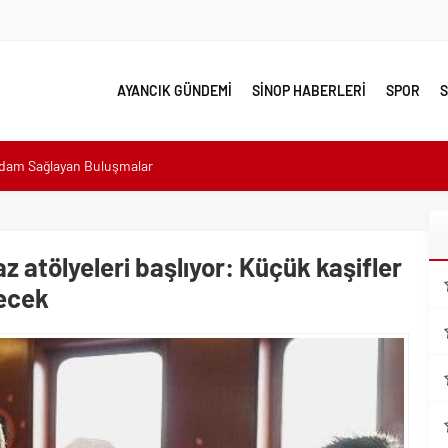
AYANCIK GÜNDEMİ
SİNOP HABERLERİ
SPOR
S
hdam Sağlayan Buluşmalar
sı: “Halkımızın içinde, Bornova’nın hizmetindeyiz”
n atıldı
 Minik Ev Sahiplerine Sahip Çıkmaya Devam Edeceğiz”
 atölyeleri başlıyor: Küçük kaşifler
ecek
n Her Noktasında Gece Gündüz Sahadayız”
emalı Ödüllü Resim, Şiir ve Kompozisyon Yarışması
ımızın Üretim Gücünü Destekliyoruz”
eri yalnız bırakılmadı
lerle karşı karşıya