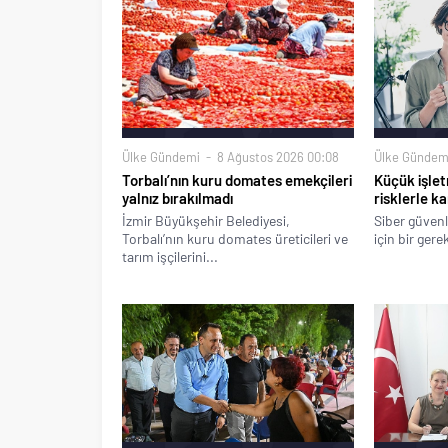
Ülke Gündemi
8 Ağustos 2026 00:08
Ülke Gündem
Torbalı’nın kuru domates emekçileri
Küçük işlet
yalnız bırakılmadı
risklerle ka
İzmir Büyükşehir Belediyesi,
Siber güvenl
Torbalı’nın kuru domates üreticileri ve
için bir gere
tarım işçilerini...