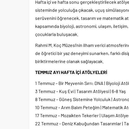
Hafta içi ve hafta sonu gerçekleştirilecek atöl
sisteminde yolculuğa çıkacak, uçuş simülasyo
serüvenini öğrenecek, tasarım ve matematik atöl
kapsamında biyoloji, astronomi, ulaşım, iletişim,
çocuklarla buluşacak.
Rahmi M. Koç Müzesi’nin ilham verici atmosferi
de öğretici bir yaz deneyimi sunarken, farklı disi
biriktirmelerine olanak sağlayacak.
TEMMUZ AYI HAFTA İÇİ ATÖLYELERİ
1 Temmuz – Bir Meyvenin Sırrı: DNA | Biyoloji Atöl
3 Temmuz – Kuş Evi | Tasarım Atölyesi | 6-8 Yaş
8 Temmuz – Güneş Sistemine Yolculuk | Astronom
10 Temmuz – Arım Balım Peteğim | Matematik Atöl
17 Temmuz – Mozaikten Tekerler | Ulaşım Atölyesi
22 Temmuz – Deniz Kabuğundan Tasarımlar | Tasa