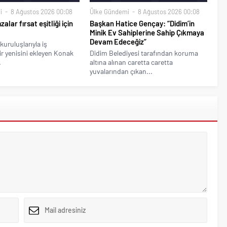
i
8 Ağustos 2026 00:08
Ülke Gündemi
8 Ağustos 2026 00:08
alar fırsat eşitliği için
Başkan Hatice Gençay: “Didim’in
Minik Ev Sahiplerine Sahip Çıkmaya
Devam Edeceğiz”
kuruluşlarıyla iş
bir yenisini ekleyen Konak
Didim Belediyesi tarafından koruma
.
altına alınan caretta caretta
yuvalarından çıkan...