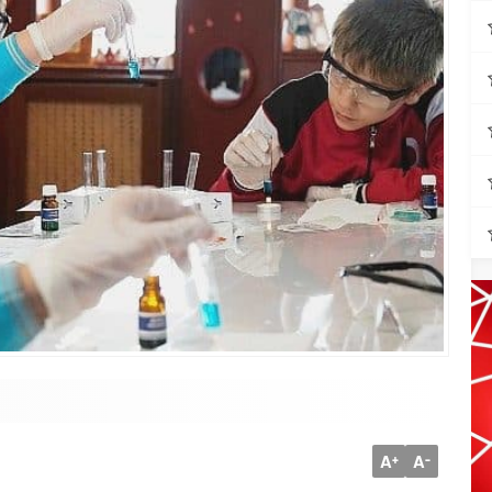
A
A
+
-