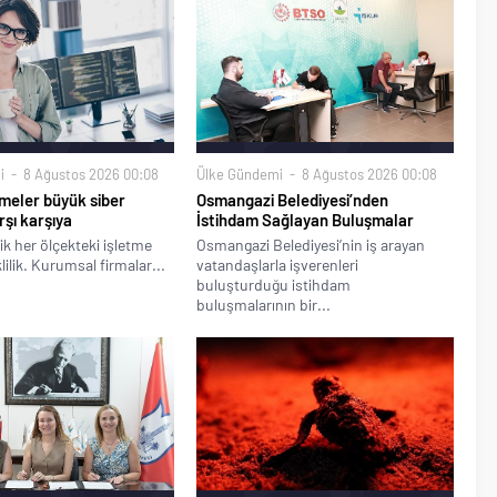
i
8 Ağustos 2026 00:08
Ülke Gündemi
8 Ağustos 2026 00:08
meler büyük siber
Osmangazi Belediyesi’nden
rşı karşıya
İstihdam Sağlayan Buluşmalar
ik her ölçekteki işletme
Osmangazi Belediyesi’nin iş arayan
klilik. Kurumsal firmalar...
vatandaşlarla işverenleri
buluşturduğu istihdam
buluşmalarının bir...