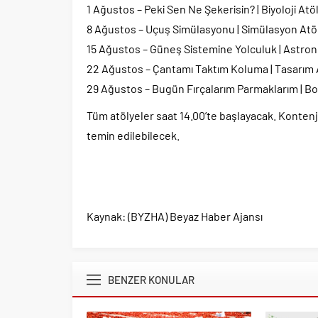
1 Ağustos – Peki Sen Ne Şekerisin? | Biyoloji Atöl
8 Ağustos – Uçuş Simülasyonu | Simülasyon Atöly
15 Ağustos – Güneş Sistemine Yolculuk | Astrono
22 Ağustos – Çantamı Taktım Koluma | Tasarım At
29 Ağustos – Bugün Fırçalarım Parmaklarım | Boy
Tüm atölyeler saat 14.00’te başlayacak. Kontenjan
temin edilebilecek.
Kaynak: (BYZHA) Beyaz Haber Ajansı
BENZER KONULAR