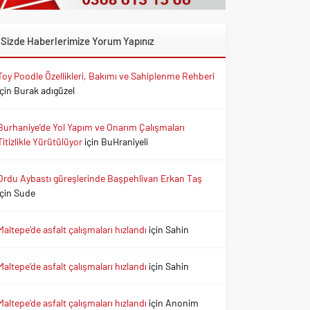
Sizde Haberlerimize Yorum Yapınız
Toy Poodle Özellikleri, Bakımı ve Sahiplenme Rehberi
için
Burak adıgüzel
Burhaniye’de Yol Yapım ve Onarım Çalışmaları
Titizlikle Yürütülüyor
için
BuHraniyeli
Ordu Aybastı güreşlerinde Başpehlivan Erkan Taş
için
Sude
Maltepe’de asfalt çalışmaları hızlandı
için
Sahin
Maltepe’de asfalt çalışmaları hızlandı
için
Sahin
Maltepe’de asfalt çalışmaları hızlandı
için
Anonim