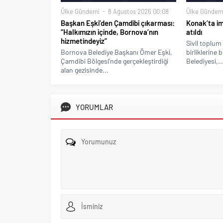
Ülke Gündemi
8 Ağustos 2026 00:08
Ülke Gündem
Başkan Eşki’den Çamdibi çıkarması:
Konak’ta imz
“Halkımızın içinde, Bornova’nın
atıldı
hizmetindeyiz”
Sivil toplum 
Bornova Belediye Başkanı Ömer Eşki,
birliklerine 
Çamdibi Bölgesi’nde gerçekleştirdiği
Belediyesi,..
alan gezisinde...
YORUMLAR