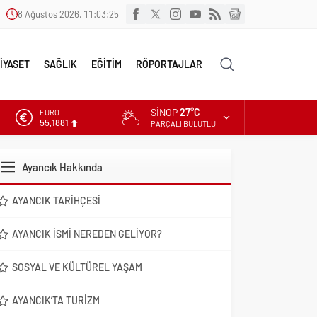
8 Ağustos 2026, 11:03:26
İYASET
SAĞLIK
EĞİTİM
RÖPORTAJLAR
SINOP
27°C
ALTIN
6.660,55
PARÇALI BULUTLU
DOLAR
47,7111
Ayancık Hakkında
EURO
55,1881
AYANCIK TARIHÇESI
AYANCIK İSMI NEREDEN GELIYOR?
SOSYAL VE KÜLTÜREL YAŞAM
AYANCIK’TA TURIZM