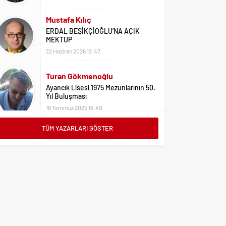
22 Haziran 2026 12:47
Turan Gökmenoğlu
Ayancık Lisesi 1975 Mezunlarının 50.
Yıl Buluşması
18 Temmuz 2025 16:40
Adil Yıldız
Bu Sene Fenerbahçe Ülke Puanlarını
Sırtladı
1 Eylül 2023 15:10
TÜM YAZARLARI GÖSTER
Ali Oral
Üniversite Tercihleri İçin Öneriler
2 Ağustos 2023 16:03