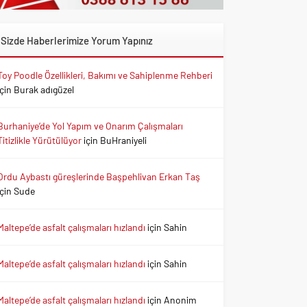
Sizde Haberlerimize Yorum Yapınız
Toy Poodle Özellikleri, Bakımı ve Sahiplenme Rehberi
için
Burak adıgüzel
Burhaniye’de Yol Yapım ve Onarım Çalışmaları
Titizlikle Yürütülüyor
için
BuHraniyeli
Ordu Aybastı güreşlerinde Başpehlivan Erkan Taş
için
Sude
Maltepe’de asfalt çalışmaları hızlandı
için
Sahin
Maltepe’de asfalt çalışmaları hızlandı
için
Sahin
Maltepe’de asfalt çalışmaları hızlandı
için
Anonim