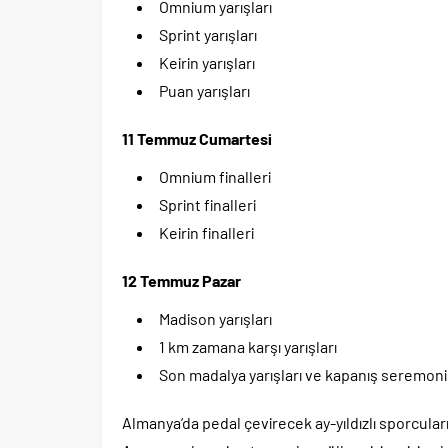
Omnium yarışları
Sprint yarışları
Keirin yarışları
Puan yarışları
11 Temmuz Cumartesi
Omnium finalleri
Sprint finalleri
Keirin finalleri
12 Temmuz Pazar
Madison yarışları
1 km zamana karşı yarışları
Son madalya yarışları ve kapanış seremoni
Almanya’da pedal çevirecek ay-yıldızlı sporcularımı