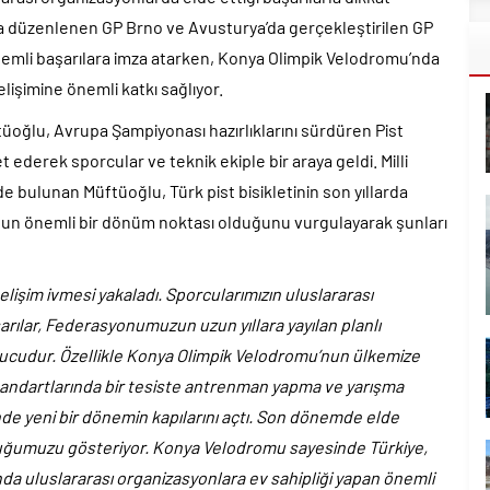
a’da düzenlenen GP Brno ve Avusturya’da gerçekleştirilen GP
önemli başarılara imza atarken, Konya Olimpik Velodromu’nda
elişimine önemli katkı sağlıyor.
üoğlu, Avrupa Şampiyonası hazırlıklarını sürdüren Pist
et ederek sporcular ve teknik ekiple bir araya geldi. Milli
 bulunan Müftüoğlu, Türk pist bisikletinin son yıllarda
nun önemli bir dönüm noktası olduğunu vurgulayarak şunları
gelişim ivmesi yakaladı. Sporcularımızın uluslararası
arılar, Federasyonumuzun uzun yıllara yayılan planlı
sonucudur. Özellikle Konya Olimpik Velodromu’nun ülkemize
standartlarında bir tesiste antrenman yapma ve yarışma
inde yeni bir dönemin kapılarını açtı. Son dönemde elde
olduğumuzu gösteriyor. Konya Velodromu sayesinde Türkiye,
anda uluslararası organizasyonlara ev sahipliği yapan önemli