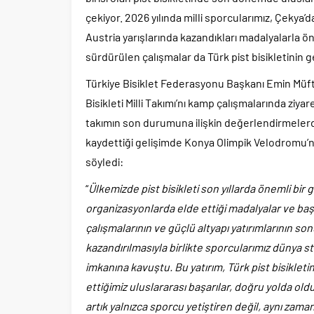
çekiyor. 2026 yılında milli sporcularımız, Çeky
Austria yarışlarında kazandıkları madalyalarla 
sürdürülen çalışmalar da Türk pist bisikletinin g
Türkiye Bisiklet Federasyonu Başkanı Emin Müft
Bisikleti Milli Takımı’nı kamp çalışmalarında ziyar
takımın son durumuna ilişkin değerlendirmelerde
kaydettiği gelişimde Konya Olimpik Velodromu’
söyledi:
“
Ülkemizde pist bisikleti son yıllarda önemli bir 
organizasyonlarda elde ettiği madalyalar ve baş
çalışmalarının ve güçlü altyapı yatırımlarının 
kazandırılmasıyla birlikte sporcularımız dünya 
imkanına kavuştu. Bu yatırım, Türk pist bisiklet
ettiğimiz uluslararası başarılar, doğru yolda 
artık yalnızca sporcu yetiştiren değil, aynı zam