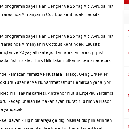
yet programında yer alan Gençler ve 23 Yaş Altı Avrupa Pist
ri arasında Almanya’nın Cottbus kentindeki Lausitz
yet programında yer alan Gençler ve 23 Yaş Altı Avrupa Pist
ri arasında Almanya’nın Cottbus kentindeki Lausitz
çler ve 23 yaş altı kategorilerindeki en prestijli pist
ada Pist Bisikleti Türk Milli Takımı ülkemizi temsil edecek.
inde Ramazan Yılmaz ve Mustafa Tarakçı, Genç Erkekler
Göktürk Yüzerler ve Muhammet Umut Demircan yer alıyor.
ti Milli Takımı kafilesi, Antrenör Mutlu Erçevik, Yardımcı
nörü Recep Ünalan ile Mekanisyen Murat Yıldırım ve Masör
e yarışacak.
ksel dayanıklılığın bir araya geldiği bisiklet disiplinlerinden
arası organizasyonlarda elde ettiği başarılarla dikkat