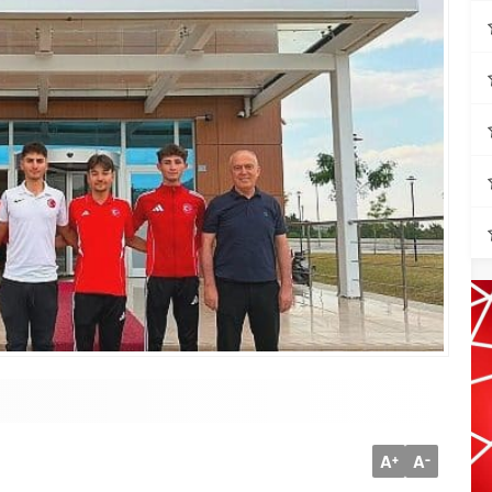
A
A
+
-