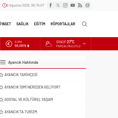
6 Ağustos 2026, 06:15:09
İYASET
SAĞLIK
EĞİTİM
RÖPORTAJLAR
SINOP
27°C
ALTIN
6.525,81
PARÇALI BULUTLU
DOLAR
47,5932
Ayancık Hakkında
EURO
55,0919
AYANCIK TARIHÇESI
AYANCIK İSMI NEREDEN GELIYOR?
SOSYAL VE KÜLTÜREL YAŞAM
AYANCIK’TA TURIZM