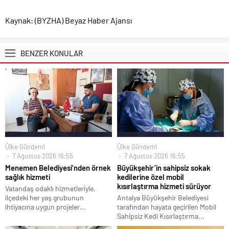
Kaynak: (BYZHA) Beyaz Haber Ajansı
BENZER KONULAR
Ülke Gündemi
Ülke Gündemi
7 Ağustos 2026 16:55
7 Ağustos 2026 16:55
Menemen Belediyesi’nden örnek
Büyükşehir’in sahipsiz sokak
sağlık hizmeti
kedilerine özel mobil
kısırlaştırma hizmeti sürüyor
Vatandaş odaklı hizmetleriyle,
ilçedeki her yaş grubunun
Antalya Büyükşehir Belediyesi
ihtiyacına uygun projeler...
tarafından hayata geçirilen Mobil
Sahipsiz Kedi Kısırlaştırma...