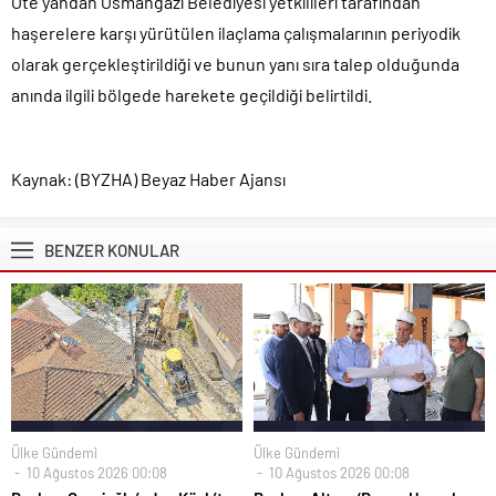
Öte yandan Osmangazi Belediyesi yetkilileri tarafından
haşerelere karşı yürütülen ilaçlama çalışmalarının periyodik
olarak gerçekleştirildiği ve bunun yanı sıra talep olduğunda
anında ilgili bölgede harekete geçildiği belirtildi.
Kaynak: (BYZHA) Beyaz Haber Ajansı
BENZER KONULAR
Ülke Gündemi
Ülke Gündemi
10 Ağustos 2026 00:08
10 Ağustos 2026 00:08