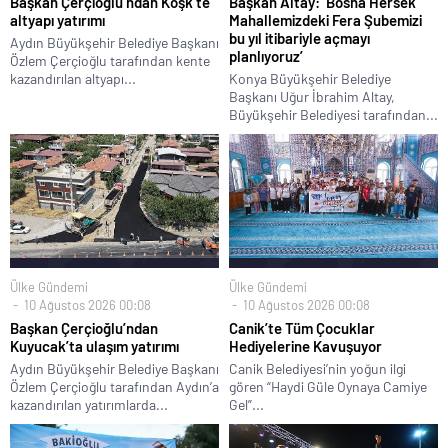
Başkan Çerçioğlu’ndan Köşk’te
Başkan Altay: ‘Bosna Hersek
altyapı yatırımı
Mahallemizdeki Fera Şubemizi
bu yıl itibariyle açmayı
Aydın Büyükşehir Belediye Başkanı
planlıyoruz’
Özlem Çerçioğlu tarafından kente
kazandırılan altyapı...
Konya Büyükşehir Belediye
Başkanı Uğur İbrahim Altay,
Büyükşehir Belediyesi tarafından...
Ülke Gündemi
Ülke Gündemi
10 Ağustos 2026 00:08
10 Ağustos 2026 00:08
Başkan Çerçioğlu’ndan
Canik’te Tüm Çocuklar
Kuyucak’ta ulaşım yatırımı
Hediyelerine Kavuşuyor
Aydın Büyükşehir Belediye Başkanı
Canik Belediyesi’nin yoğun ilgi
Özlem Çerçioğlu tarafından Aydın’a
gören “Haydi Güle Oynaya Camiye
kazandırılan yatırımlarda...
Gel”...