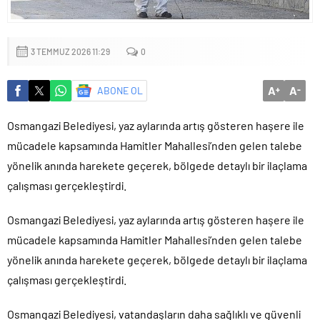
Başkan Altay: ‘Bosna Hersek Mahallemizdeki Fera Şubemizi
bu yıl itibariyle açmayı planlıyoruz’
3 TEMMUZ 2026 11:29
0
A
A
ABONE OL
+
-
Osmangazi Belediyesi, yaz aylarında artış gösteren haşere ile
mücadele kapsamında Hamitler Mahallesi’nden gelen talebe
yönelik anında harekete geçerek, bölgede detaylı bir ilaçlama
çalışması gerçekleştirdi.
Osmangazi Belediyesi, yaz aylarında artış gösteren haşere ile
mücadele kapsamında Hamitler Mahallesi’nden gelen talebe
yönelik anında harekete geçerek, bölgede detaylı bir ilaçlama
çalışması gerçekleştirdi.
Osmangazi Belediyesi, vatandaşların daha sağlıklı ve güvenli