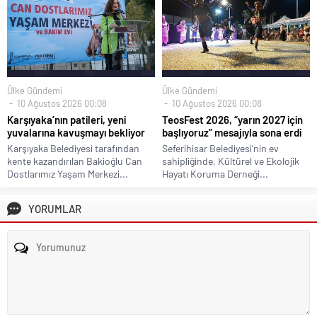
Ülke Gündemi
Ülke Gündemi
10 Ağustos 2026 00:08
10 Ağustos 2026 00:08
Karşıyaka’nın patileri, yeni
TeosFest 2026, “yarın 2027 için
yuvalarına kavuşmayı bekliyor
başlıyoruz” mesajıyla sona erdi
Karşıyaka Belediyesi tarafından
Seferihisar Belediyesi’nin ev
kente kazandırılan Bakioğlu Can
sahipliğinde, Kültürel ve Ekolojik
Dostlarımız Yaşam Merkezi...
Hayatı Koruma Derneği...
YORUMLAR