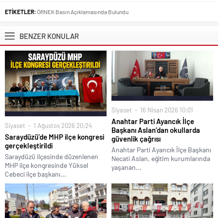
ETİKETLER:
ÖRNEK Basın Açıklamasında Bulundu
BENZER KONULAR
Siyaset
16 Nisan 2026 10:01
Anahtar Parti Ayancık İlçe
Siyaset
1 Ağustos 2026 20:24
Başkanı Aslan’dan okullarda
Saraydüzü’de MHP ilçe kongresi
güvenlik çağrısı
gerçekleştirildi
Anahtar Parti Ayancık İlçe Başkanı
Saraydüzü ilçesinde düzenlenen
Necati Aslan, eğitim kurumlarında
MHP ilçe kongresinde Yüksel
yaşanan...
Cebeci ilçe başkanı...