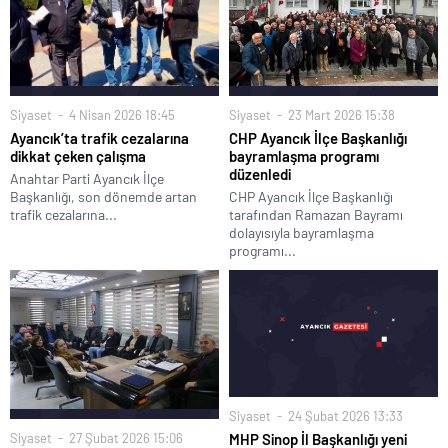
Siyaset
23 Mart 2026 15:38
Siyaset
4 Nisan 2026 18:45
CHP Ayancık İlçe Başkanlığı
Ayancık’ta trafik cezalarına
bayramlaşma programı
dikkat çeken çalışma
düzenledi
Anahtar Parti Ayancık İlçe
CHP Ayancık İlçe Başkanlığı
Başkanlığı, son dönemde artan
tarafından Ramazan Bayramı
trafik cezalarına...
dolayısıyla bayramlaşma
programı...
Siyaset
24 Şubat 2026 13:33
Siyaset
27 Şubat 2026 15:06
MHP Sinop İl Başkanlığı yeni