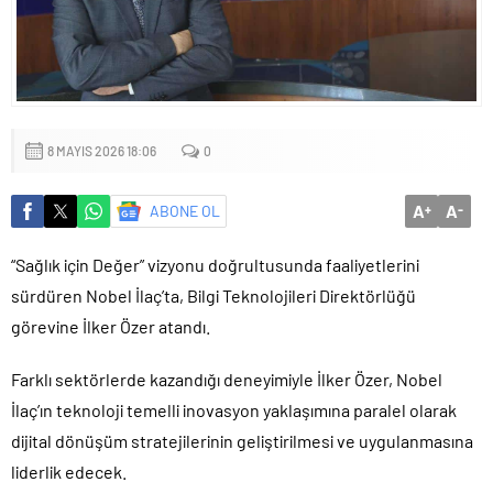
8 MAYIS 2026 18:06
0
A
A
ABONE OL
+
-
“Sağlık için Değer” vizyonu doğrultusunda faaliyetlerini
sürdüren Nobel İlaç’ta, Bilgi Teknolojileri Direktörlüğü
görevine İlker Özer atandı.
Farklı sektörlerde kazandığı deneyimiyle İlker Özer, Nobel
İlaç’ın teknoloji temelli inovasyon yaklaşımına paralel olarak
dijital dönüşüm stratejilerinin geliştirilmesi ve uygulanmasına
liderlik edecek.