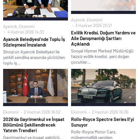
Ayancık
,
Ekonomi
3 Haziran 2026 20:21
Ayancık
,
Ekonomi
4 Haziran 2026 14:33
Evlilik Kredisi, Doğum Yardımı ve
Aile Danışmanlığı Şartları
Ayancık Belediyesi’nde Toplu İş
Açıklandı
Sözleşmesi İmzalandı
Sosyal Hizmet Merkezi Müdürlüğü;
Sinop'un Ayancık Belediyesi ile
faizsiz evlilik kredisi, yeni doğan
yetkili sendika arasında yürütülen
çocuklar...
toplu iş...
Ekonomi
2 Haziran 2026 16:52
Ekonomi
2 Haziran 2026 16:36
2026’da Gayrimenkul ve İnşaat
Rolls-Royce Spectre Series II’yi
Bölümünü Şekillendirecek
Sunuyor
Yatırım Trendleri
Rolls-Royce Motor Cars,
Gayrimenkul ve inşaat sektörü,
mükemmelliği yeniden