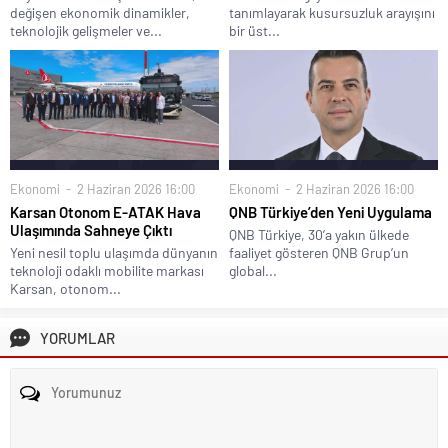
değişen ekonomik dinamikler,
tanımlayarak kusursuzluk arayışını
teknolojik gelişmeler ve...
bir üst...
Ekonomi
2 Haziran 2026 16:00
Ekonomi
2 Haziran 2026 16:00
Karsan Otonom E-ATAK Hava
QNB Türkiye’den Yeni Uygulama
Ulaşımında Sahneye Çıktı
QNB Türkiye, 30’a yakın ülkede
Yeni nesil toplu ulaşımda dünyanın
faaliyet gösteren QNB Grup’un
teknoloji odaklı mobilite markası
global...
Karsan, otonom...
YORUMLAR