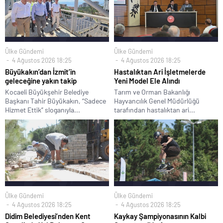
Ülke Gündemi
Ülke Gündemi
4 Ağustos 2026 18:25
4 Ağustos 2026 18:25
Büyükakın’dan İzmit’in
Hastalıktan Ari İşletmelerde
geleceğine yakın takip
Yeni Model Ele Alındı
Kocaeli Büyükşehir Belediye
Tarım ve Orman Bakanlığı
Başkanı Tahir Büyükakın, “Sadece
Hayvancılık Genel Müdürlüğü
Hizmet Ettik” sloganıyla...
tarafından hastalıktan ari...
Ülke Gündemi
Ülke Gündemi
4 Ağustos 2026 18:25
4 Ağustos 2026 18:25
Didim Belediyesi’nden Kent
Kaykay Şampiyonasının Kalbi