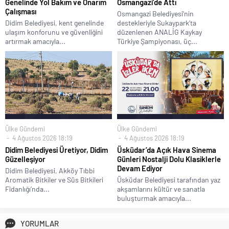
Genelinde Yol Bakım ve Onarım
Osmangazi’de Attı
Çalışması
Osmangazi Belediyesi’nin
Didim Belediyesi, kent genelinde
destekleriyle Sukaypark’ta
ulaşım konforunu ve güvenliğini
düzenlenen ANALİG Kaykay
artırmak amacıyla...
Türkiye Şampiyonası, üç...
Ülke Gündemi
Ülke Gündemi
4 Ağustos 2026 18:19
4 Ağustos 2026 18:19
Didim Belediyesi Üretiyor, Didim
Üsküdar’da Açık Hava Sinema
Güzelleşiyor
Günleri Nostalji Dolu Klasiklerle
Devam Ediyor
Didim Belediyesi, Akköy Tıbbi
Aromatik Bitkiler ve Süs Bitkileri
Üsküdar Belediyesi tarafından yaz
Fidanlığı’nda...
akşamlarını kültür ve sanatla
buluşturmak amacıyla...
YORUMLAR