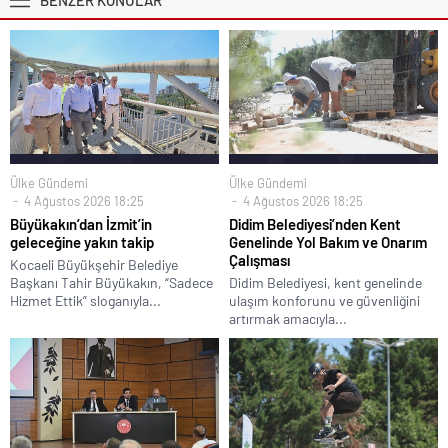
Ülke Gündemi
Ülke Gündemi
4 Ağustos 2026 18:25
4 Ağustos 2026 18:25
Büyükakın’dan İzmit’in
Didim Belediyesi’nden Kent
geleceğine yakın takip
Genelinde Yol Bakım ve Onarım
Çalışması
Kocaeli Büyükşehir Belediye
Başkanı Tahir Büyükakın, “Sadece
Didim Belediyesi, kent genelinde
Hizmet Ettik” sloganıyla...
ulaşım konforunu ve güvenliğini
artırmak amacıyla...