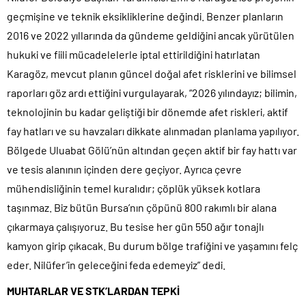
geçmişine ve teknik eksikliklerine değindi. Benzer planların
2016 ve 2022 yıllarında da gündeme geldiğini ancak yürütülen
hukuki ve fiili mücadelelerle iptal ettirildiğini hatırlatan
Karagöz, mevcut planın güncel doğal afet risklerini ve bilimsel
raporları göz ardı ettiğini vurgulayarak, “2026 yılındayız; bilimin,
teknolojinin bu kadar geliştiği bir dönemde afet riskleri, aktif
fay hatları ve su havzaları dikkate alınmadan planlama yapılıyor.
Bölgede Uluabat Gölü’nün altından geçen aktif bir fay hattı var
ve tesis alanının içinden dere geçiyor. Ayrıca çevre
mühendisliğinin temel kuralıdır; çöplük yüksek kotlara
taşınmaz. Biz bütün Bursa’nın çöpünü 800 rakımlı bir alana
çıkarmaya çalışıyoruz. Bu tesise her gün 550 ağır tonajlı
kamyon girip çıkacak. Bu durum bölge trafiğini ve yaşamını felç
eder. Nilüfer’in geleceğini feda edemeyiz” dedi.
MUHTARLAR VE STK’LARDAN TEPKİ