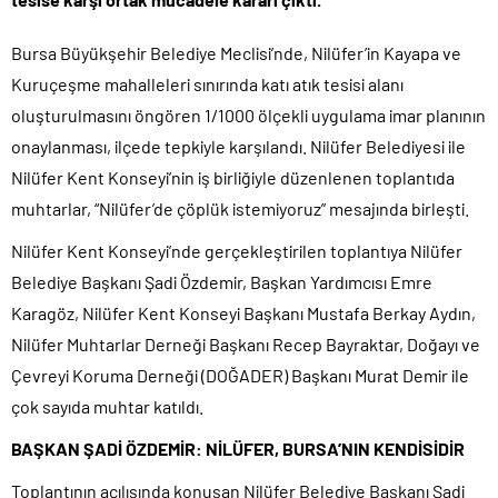
Bursa Büyükşehir Belediye Meclisi’nde, Nilüfer’in Kayapa ve
Kuruçeşme mahalleleri sınırında katı atık tesisi alanı
oluşturulmasını öngören 1/1000 ölçekli uygulama imar planının
onaylanması, ilçede tepkiyle karşılandı. Nilüfer Belediyesi ile
Nilüfer Kent Konseyi’nin iş birliğiyle düzenlenen toplantıda
muhtarlar, “Nilüfer’de çöplük istemiyoruz” mesajında birleşti.
Nilüfer Kent Konseyi’nde gerçekleştirilen toplantıya Nilüfer
Belediye Başkanı Şadi Özdemir, Başkan Yardımcısı Emre
Karagöz, Nilüfer Kent Konseyi Başkanı Mustafa Berkay Aydın,
Nilüfer Muhtarlar Derneği Başkanı Recep Bayraktar, Doğayı ve
Çevreyi Koruma Derneği (DOĞADER) Başkanı Murat Demir ile
çok sayıda muhtar katıldı.
BAŞKAN ŞADİ ÖZDEMİR: NİLÜFER, BURSA’NIN KENDİSİDİR
Toplantının açılışında konuşan Nilüfer Belediye Başkanı Şadi