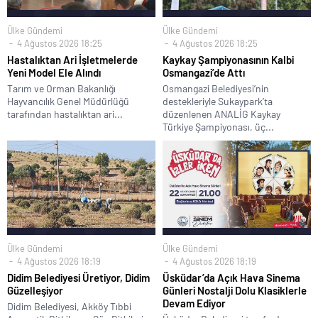
Ülke Gündemi
Ülke Gündemi
4 Ağustos 2026 18:25
4 Ağustos 2026 18:25
Hastalıktan Ari İşletmelerde
Kaykay Şampiyonasının Kalbi
Yeni Model Ele Alındı
Osmangazi’de Attı
Tarım ve Orman Bakanlığı
Osmangazi Belediyesi’nin
Hayvancılık Genel Müdürlüğü
destekleriyle Sukaypark’ta
tarafından hastalıktan ari...
düzenlenen ANALİG Kaykay
Türkiye Şampiyonası, üç...
Ülke Gündemi
Ülke Gündemi
4 Ağustos 2026 18:19
4 Ağustos 2026 18:19
Didim Belediyesi Üretiyor, Didim
Üsküdar’da Açık Hava Sinema
Güzelleşiyor
Günleri Nostalji Dolu Klasiklerle
Devam Ediyor
Didim Belediyesi, Akköy Tıbbi