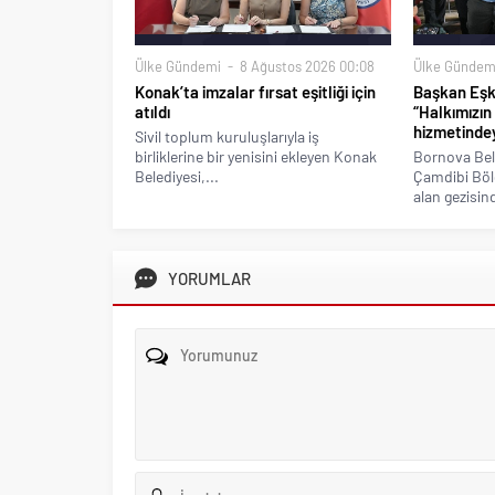
Ülke Gündemi
8 Ağustos 2026 00:08
Ülke Gündem
Konak’ta imzalar fırsat eşitliği için
Başkan Eşki
atıldı
“Halkımızın
hizmetindey
Sivil toplum kuruluşlarıyla iş
birliklerine bir yenisini ekleyen Konak
Bornova Bel
Belediyesi,...
Çamdibi Bölg
alan gezisind
YORUMLAR