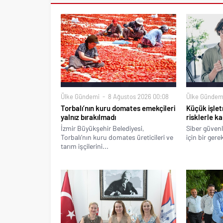
Ülke Gündemi
8 Ağustos 2026 00:08
Ülke Gündem
Torbalı’nın kuru domates emekçileri
Küçük işlet
yalnız bırakılmadı
risklerle ka
İzmir Büyükşehir Belediyesi,
Siber güvenl
Torbalı’nın kuru domates üreticileri ve
için bir gere
tarım işçilerini...