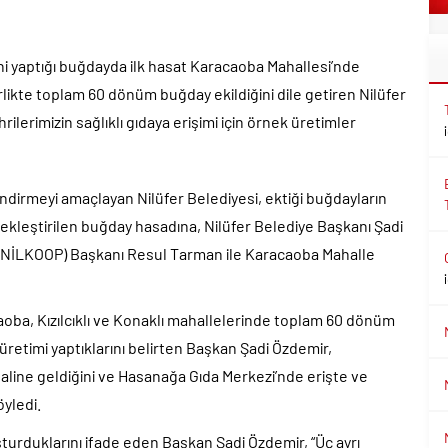
mini yaptığı buğdayda ilk hasat Karacaoba Mahallesi’nde
 birlikte toplam 60 dönüm buğday ekildiğini dile getiren Nilüfer
ilerimizin sağlıklı gıdaya erişimi için örnek üretimler
çlendirmeyi amaçlayan Nilüfer Belediyesi, ektiği buğdayların
ekleştirilen buğday hasadına, Nilüfer Belediye Başkanı Şadi
 (NİLKOOP) Başkanı Resul Tarman ile Karacaoba Mahalle
ba, Kızılcıklı ve Konaklı mahallelerinde toplam 60 dönüm
üretimi yaptıklarını belirten Başkan Şadi Özdemir,
line geldiğini ve Hasanağa Gıda Merkezi’nde erişte ve
öyledi.
uşturduklarını ifade eden Başkan Şadi Özdemir, “Üç ayrı