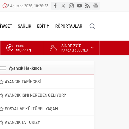
8 Ağustos 2026, 19:29:24
İYASET
SAĞLIK
EĞİTİM
RÖPORTAJLAR
SINOP
27°C
ALTIN
6.660,55
PARÇALI BULUTLU
DOLAR
47,7111
Ayancık Hakkında
EURO
55,1881
AYANCIK TARIHÇESI
AYANCIK İSMI NEREDEN GELIYOR?
SOSYAL VE KÜLTÜREL YAŞAM
AYANCIK’TA TURIZM