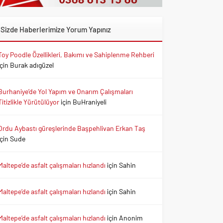
Sizde Haberlerimize Yorum Yapınız
Toy Poodle Özellikleri, Bakımı ve Sahiplenme Rehberi
için
Burak adıgüzel
Burhaniye’de Yol Yapım ve Onarım Çalışmaları
Titizlikle Yürütülüyor
için
BuHraniyeli
Ordu Aybastı güreşlerinde Başpehlivan Erkan Taş
için
Sude
Maltepe’de asfalt çalışmaları hızlandı
için
Sahin
Maltepe’de asfalt çalışmaları hızlandı
için
Sahin
Maltepe’de asfalt çalışmaları hızlandı
için
Anonim