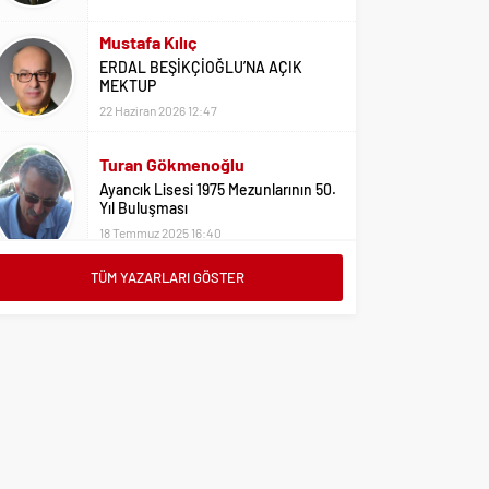
Mustafa Kılıç
ERDAL BEŞİKÇİOĞLU’NA AÇIK
MEKTUP
22 Haziran 2026 12:47
Turan Gökmenoğlu
Ayancık Lisesi 1975 Mezunlarının 50.
Yıl Buluşması
18 Temmuz 2025 16:40
Adil Yıldız
TÜM YAZARLARI GÖSTER
Bu Sene Fenerbahçe Ülke Puanlarını
Sırtladı
1 Eylül 2023 15:10
Ali Oral
Üniversite Tercihleri İçin Öneriler
2 Ağustos 2023 16:03