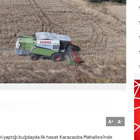
A
A
+
-
mini yaptığı buğdayda ilk hasat Karacaoba Mahallesi’nde