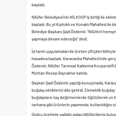
başladı.
Nilüfer Belediyesi’nin NİLKOOP iş birliği ile eki
başladı. Bu yıl Kızılcıklı ve Konaklı Mahallesi ile
Belediye Başkanı Şadi Özdemir, “Nilüferli hemşehr
yapmaya devam edeceğiz” dedi.
İyi tarım uygulamaları ile üreten çiftçileri bilin
hasadına başladı. Karacaoba Mahallesi’nde gerç
Özdemir, Nilüfer Tarımsal Kalkınma Kooperatifi
Muhtarı Recep Bayraktar katıldı.
Başkan Şadi Özdemir yaptığı konuşmada, Karacao
buğday ektiklerini dile getirdi. Ekmeklik buğday 
buğdayların taş değirmenlerde öğütülerek un ha
tarhana gibi ürünlerin yapımında kullanıldığını s
Doğru üretimle sağlıklı gıdayı Nilüferlilerle bul