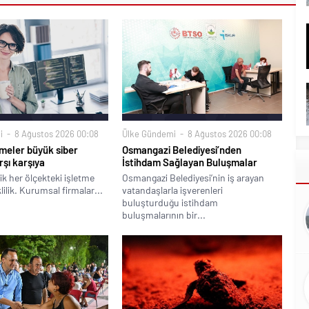
i
8 Ağustos 2026 00:08
Ülke Gündemi
8 Ağustos 2026 00:08
meler büyük siber
Osmangazi Belediyesi’nden
rşı karşıya
İstihdam Sağlayan Buluşmalar
ik her ölçekteki işletme
Osmangazi Belediyesi’nin iş arayan
klilik. Kurumsal firmalar...
vatandaşlarla işverenleri
buluşturduğu istihdam
buluşmalarının bir...