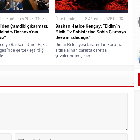
i
8 Ağustos 2026 00:08
Ülke Gündemi
8 Ağustos 2026 00:08
’den Çamdibi çıkarması:
Başkan Hatice Gençay: “Didim’in
 içinde, Bornova’nın
Minik Ev Sahiplerine Sahip Çıkmaya
iz”
Devam Edeceğiz”
ediye Başkanı Ömer Eşki,
Didim Belediyesi tarafından koruma
esi’nde gerçekleştirdiği
altına alınan caretta caretta
e...
yuvalarından çıkan...