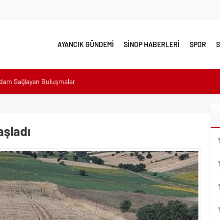
AYANCIK GÜNDEMİ
SİNOP HABERLERİ
SPOR
S
hdam Sağlayan Buluşmalar
sı: “Halkımızın içinde, Bornova’nın hizmetindeyiz”
n atıldı
 Minik Ev Sahiplerine Sahip Çıkmaya Devam Edeceğiz”
aşladı
n Her Noktasında Gece Gündüz Sahadayız”
emalı Ödüllü Resim, Şiir ve Kompozisyon Yarışması
ımızın Üretim Gücünü Destekliyoruz”
eri yalnız bırakılmadı
lerle karşı karşıya