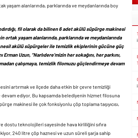
ortak yaşam alanlarında, parklarında ve meydanlarında boy
dırdığı, fil olarak da bilinen 6 adet akülü süpürge makinesi
nin ortak yaşam alanlarında, parklarında ve meydanlarında
nesil akülü süpürgeler ile temizlik ekiplerinin gücüne güç
ı Erman Uzun, “Narlıdere’mizin her sokağını, her parkını,
urmadan çalışmaya, temizlik filomuzu güçlendirmeye devam
tesini artırmak ve ilçede daha etkin bir çevre temizliği
 devam ediyor. Bu kapsamda belediyenin hizmet filosuna
süpürge makinesi ile çok fonksiyonlu çöp toplama taşıyıcısı,
dostu teknolojileri sayesinde hava kirliliğini sıfıra
ekiyor. 240 litre çöp haznesi ve uzun süreli şarja sahip