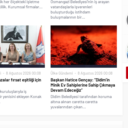
ik her ölçekteki işletme
Osmangazi Belediyesi’nin iş arayan
klilik. Kurumsal firmalar...
vatandaşlarla işverenleri
buluşturduğu istihdam
buluşmalarının bir...
i
8 Ağustos 2026 00:08
Ülke Gündemi
8 Ağustos 2026 00:08
alar fırsat eşitliği için
Başkan Hatice Gençay: “Didim’in
Minik Ev Sahiplerine Sahip Çıkmaya
Devam Edeceğiz”
kuruluşlarıyla iş
bir yenisini ekleyen Konak
Didim Belediyesi tarafından koruma
.
altına alınan caretta caretta
yuvalarından çıkan...