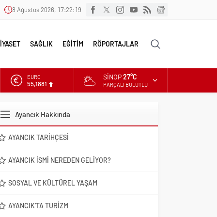
8 Ağustos 2026, 17:22:20
İYASET
SAĞLIK
EĞİTİM
RÖPORTAJLAR
SINOP
27°C
ALTIN
6.660,55
PARÇALI BULUTLU
DOLAR
47,7111
Ayancık Hakkında
EURO
55,1881
AYANCIK TARIHÇESI
AYANCIK İSMI NEREDEN GELIYOR?
SOSYAL VE KÜLTÜREL YAŞAM
AYANCIK’TA TURIZM