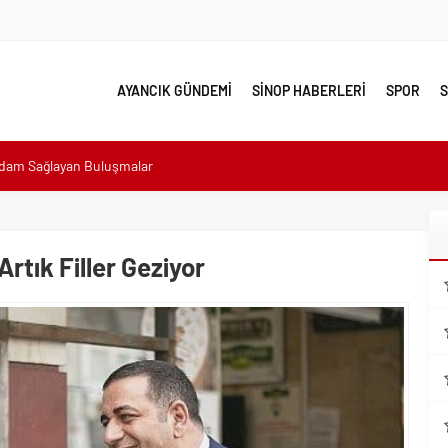
AYANCIK GÜNDEMİ
SİNOP HABERLERİ
SPOR
S
hdam Sağlayan Buluşmalar
sı: “Halkımızın içinde, Bornova’nın hizmetindeyiz”
n atıldı
 Minik Ev Sahiplerine Sahip Çıkmaya Devam Edeceğiz”
rtık Filler Geziyor
n Her Noktasında Gece Gündüz Sahadayız”
emalı Ödüllü Resim, Şiir ve Kompozisyon Yarışması
ımızın Üretim Gücünü Destekliyoruz”
eri yalnız bırakılmadı
lerle karşı karşıya