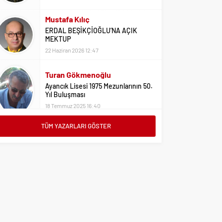
Mustafa Kılıç
ERDAL BEŞİKÇİOĞLU’NA AÇIK
MEKTUP
22 Haziran 2026 12:47
Turan Gökmenoğlu
Ayancık Lisesi 1975 Mezunlarının 50.
Yıl Buluşması
18 Temmuz 2025 16:40
Adil Yıldız
Bu Sene Fenerbahçe Ülke Puanlarını
TÜM YAZARLARI GÖSTER
Sırtladı
1 Eylül 2023 15:10
Ali Oral
Üniversite Tercihleri İçin Öneriler
2 Ağustos 2023 16:03