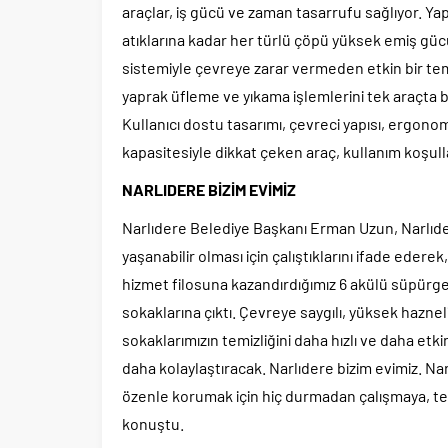
araçlar, iş gücü ve zaman tasarrufu sağlıyor. Ya
atıklarına kadar her türlü çöpü yüksek emiş gücü
sistemiyle çevreye zarar vermeden etkin bir temi
yaprak üfleme ve yıkama işlemlerini tek araçta bi
Kullanıcı dostu tasarımı, çevreci yapısı, ergonom
kapasitesiyle dikkat çeken araç, kullanım koşull
NARLIDERE BİZİM EVİMİZ
Narlıdere Belediye Başkanı Erman Uzun, Narlıde
yaşanabilir olması için çalıştıklarını ifade eder
hizmet filosuna kazandırdığımız 6 akülü süpürge
sokaklarına çıktı. Çevreye saygılı, yüksek haznel
sokaklarımızın temizliğini daha hızlı ve daha etki
daha kolaylaştıracak. Narlıdere bizim evimiz. Nar
özenle korumak için hiç durmadan çalışmaya, t
konuştu.