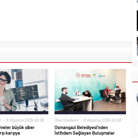
i
8 Ağustos 2026 00:08
Ülke Gündemi
8 Ağustos 2026 00:08
meler büyük siber
Osmangazi Belediyesi’nden
rşı karşıya
İstihdam Sağlayan Buluşmalar