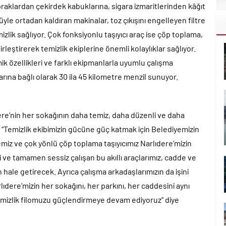
praklardan çekirdek kabuklarına, sigara izmaritlerinden kâğıt
yle ortadan kaldıran makinalar, toz çıkışını engelleyen filtre
zlik sağlıyor. Çok fonksiyonlu taşıyıcı araç ise çöp toplama,
rleştirerek temizlik ekiplerine önemli kolaylıklar sağlıyor.
ik özellikleri ve farklı ekipmanlarla uyumlu çalışma
arına bağlı olarak 30 ila 45 kilometre menzil sunuyor.
re’nin her sokağının daha temiz, daha düzenli ve daha
ek, “Temizlik ekibimizin gücüne güç katmak için Belediyemizin
miz ve çok yönlü çöp toplama taşıyıcımız Narlıdere’mizin
i ve tamamen sessiz çalışan bu akıllı araçlarımız, cadde ve
n hale getirecek. Ayrıca çalışma arkadaşlarımızın da işini
lıdere’mizin her sokağını, her parkını, her caddesini aynı
emizlik filomuzu güçlendirmeye devam ediyoruz” diye