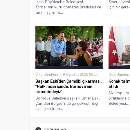
İzmir Büyükşehir Belediyesi,
Siber güvenl
Torbalı’nın kuru domates üreticileri ve
için bir gere
tarım işçilerini...
Ülke Gündemi
8 Ağustos 2026 00:08
Ülke Gündem
Başkan Eşki’den Çamdibi çıkarması:
Konak’ta imz
“Halkımızın içinde, Bornova’nın
atıldı
hizmetindeyiz”
Sivil toplum 
Bornova Belediye Başkanı Ömer Eşki,
birliklerine 
Çamdibi Bölgesi’nde gerçekleştirdiği
Belediyesi,..
alan gezisinde...
YORUMLAR