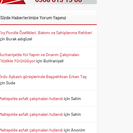
Sizde Haberlerimize Yorum Yapınız
Toy Poodle Özellikleri, Bakımı ve Sahiplenme Rehberi
için
Burak adıgüzel
Burhaniye’de Yol Yapım ve Onarım Çalışmaları
Titizlikle Yürütülüyor
için
BuHraniyeli
Ordu Aybastı güreşlerinde Başpehlivan Erkan Taş
için
Sude
Maltepe’de asfalt çalışmaları hızlandı
için
Sahin
Maltepe’de asfalt çalışmaları hızlandı
için
Sahin
Maltepe’de asfalt çalışmaları hızlandı
için
Anonim