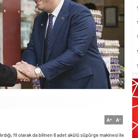
A
A
+
-
rdığı, fil olarak da bilinen 6 adet akülü süpürge makinesi ile