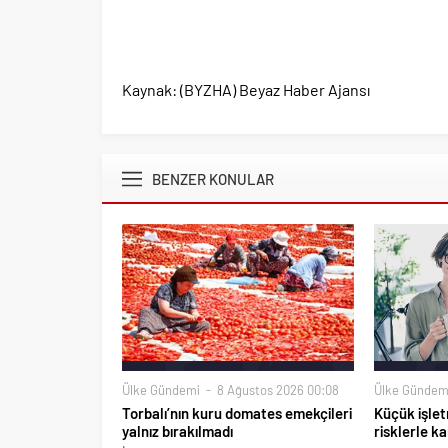
Kaynak: (BYZHA) Beyaz Haber Ajansı
BENZER KONULAR
Ülke Gündemi
8 Ağustos 2026 00:08
Ülke Gündem
Torbalı’nın kuru domates emekçileri
Küçük işlet
yalnız bırakılmadı
risklerle ka