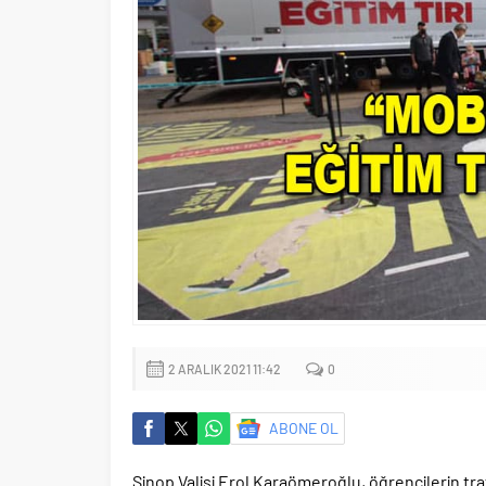
2 ARALIK 2021 11:42
0
ABONE OL
Sinop Valisi Erol Karaömeroğlu, öğrencilerin tra