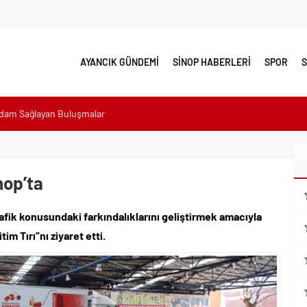
AYANCIK GÜNDEMİ
SİNOP HABERLERİ
SPOR
S
sı: “Halkımızın içinde, Bornova’nın hizmetindeyiz”
n atıldı
 Minik Ev Sahiplerine Sahip Çıkmaya Devam Edeceğiz”
nop’ta
n Her Noktasında Gece Gündüz Sahadayız”
rafik konusundaki farkındalıklarını geliştirmek amacıyla
emalı Ödüllü Resim, Şiir ve Kompozisyon Yarışması
tim Tırı”nı ziyaret etti.
ımızın Üretim Gücünü Destekliyoruz”
eri yalnız bırakılmadı
lerle karşı karşıya
hdam Sağlayan Buluşmalar