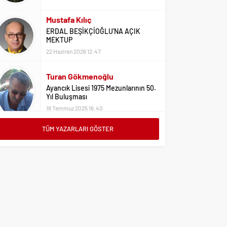
22 Haziran 2026 12:47
Turan Gökmenoğlu
Ayancık Lisesi 1975 Mezunlarının 50.
Yıl Buluşması
18 Temmuz 2025 16:40
Adil Yıldız
Bu Sene Fenerbahçe Ülke Puanlarını
Sırtladı
1 Eylül 2023 15:10
TÜM YAZARLARI GÖSTER
Ali Oral
Üniversite Tercihleri İçin Öneriler
2 Ağustos 2023 16:03
Erdoğan Erkaymaz
10 Ocak Çalışan Gazeteciler Günü
Kutlu Olsun
9 Ocak 2026 21:20