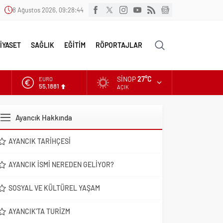
8 Ağustos 2026, 09:28:46
İYASET
SAĞLIK
EĞİTİM
RÖPORTAJLAR
SINOP
27°C
ALTIN
6.660,55
AÇIK
DOLAR
47,7111
Ayancık Hakkında
EURO
55,1881
AYANCIK TARIHÇESI
AYANCIK İSMI NEREDEN GELIYOR?
SOSYAL VE KÜLTÜREL YAŞAM
AYANCIK’TA TURIZM