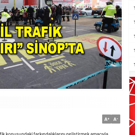
A
A
+
-
fik konusundaki farkındalıklarını geliştirmek amacıyla