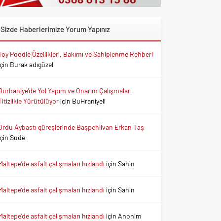
Sizde Haberlerimize Yorum Yapınız
Toy Poodle Özellikleri, Bakımı ve Sahiplenme Rehberi
için
Burak adıgüzel
Burhaniye’de Yol Yapım ve Onarım Çalışmaları
Titizlikle Yürütülüyor
için
BuHraniyeli
Ordu Aybastı güreşlerinde Başpehlivan Erkan Taş
için
Sude
Maltepe’de asfalt çalışmaları hızlandı
için
Sahin
Maltepe’de asfalt çalışmaları hızlandı
için
Sahin
Maltepe’de asfalt çalışmaları hızlandı
için
Anonim