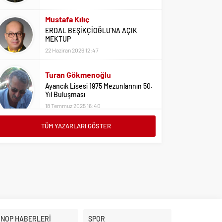
Mustafa Kılıç
ERDAL BEŞİKÇİOĞLU’NA AÇIK
MEKTUP
22 Haziran 2026 12:47
Turan Gökmenoğlu
Ayancık Lisesi 1975 Mezunlarının 50.
Yıl Buluşması
18 Temmuz 2025 16:40
TÜM YAZARLARI GÖSTER
Adil Yıldız
Bu Sene Fenerbahçe Ülke Puanlarını
Sırtladı
1 Eylül 2023 15:10
Ali Oral
Üniversite Tercihleri İçin Öneriler
2 Ağustos 2023 16:03
İNOP HABERLERİ
SPOR