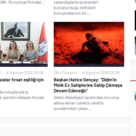
klilik. Kurumsal firmalar...
vatandaşlarla işverenleri
buluşturduğu istihdam
buluşmalarının bir...
i
8 Ağustos 2026 00:08
Ülke Gündemi
8 Ağustos 2026 00:08
alar fırsat eşitliği için
Başkan Hatice Gençay: “Didim’in
Minik Ev Sahiplerine Sahip Çıkmaya
Devam Edeceğiz”
kuruluşlarıyla iş
bir yenisini ekleyen Konak
Didim Belediyesi tarafından koruma
.
altına alınan caretta caretta
yuvalarından çıkan...