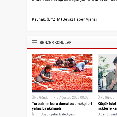
Kaynak: (BYZHA) Beyaz Haber Ajansı
BENZER KONULAR
Ülke Gündemi
8 Ağustos 2026 00:08
Ülke Gündem
Torbalı’nın kuru domates emekçileri
Küçük işlet
yalnız bırakılmadı
risklerle ka
İzmir Büyükşehir Belediyesi,
Siber güvenl