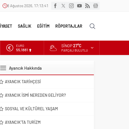
8 Ağustos 2026, 17:13:42
İYASET
SAĞLIK
EĞİTİM
RÖPORTAJLAR
SINOP
27°C
EURO
55,1881
PARÇALI BULUTLU
ALTIN
6.660,55
Ayancık Hakkında
DOLAR
47,7111
AYANCIK TARIHÇESI
AYANCIK İSMI NEREDEN GELIYOR?
SOSYAL VE KÜLTÜREL YAŞAM
AYANCIK’TA TURIZM