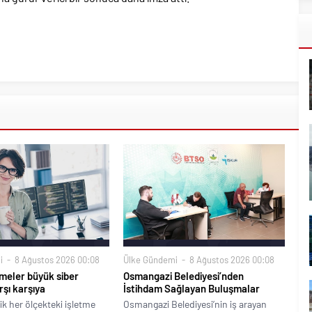
i
8 Ağustos 2026 00:08
Ülke Gündemi
8 Ağustos 2026 00:08
meler büyük siber
Osmangazi Belediyesi’nden
rşı karşıya
İstihdam Sağlayan Buluşmalar
ik her ölçekteki işletme
Osmangazi Belediyesi’nin iş arayan