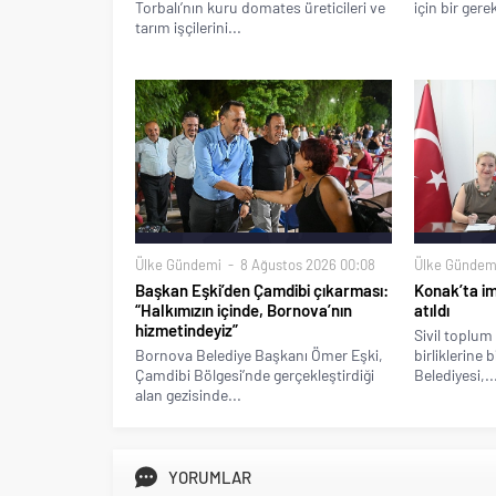
Torbalı’nın kuru domates üreticileri ve
için bir gere
tarım işçilerini...
Ülke Gündemi
8 Ağustos 2026 00:08
Ülke Gündem
Başkan Eşki’den Çamdibi çıkarması:
Konak’ta imz
“Halkımızın içinde, Bornova’nın
atıldı
hizmetindeyiz”
Sivil toplum 
Bornova Belediye Başkanı Ömer Eşki,
birliklerine 
Çamdibi Bölgesi’nde gerçekleştirdiği
Belediyesi,..
alan gezisinde...
YORUMLAR