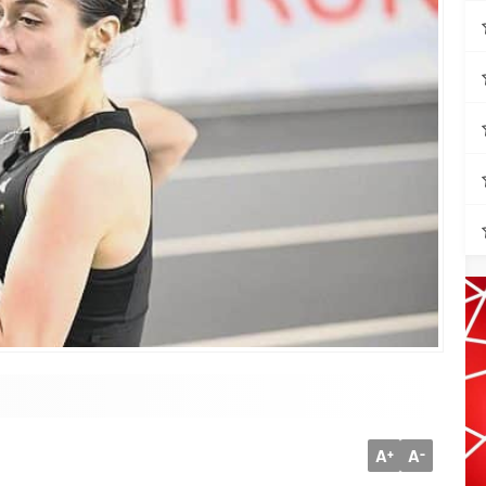
A
A
+
-