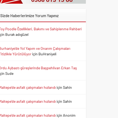
Sizde Haberlerimize Yorum Yapınız
Toy Poodle Özellikleri, Bakımı ve Sahiplenme Rehberi
için
Burak adıgüzel
Burhaniye’de Yol Yapım ve Onarım Çalışmaları
Titizlikle Yürütülüyor
için
BuHraniyeli
Ordu Aybastı güreşlerinde Başpehlivan Erkan Taş
için
Sude
Maltepe’de asfalt çalışmaları hızlandı
için
Sahin
Maltepe’de asfalt çalışmaları hızlandı
için
Sahin
Maltepe’de asfalt çalışmaları hızlandı
için
Anonim