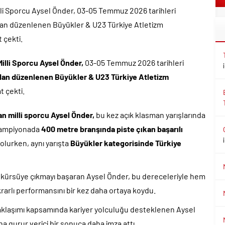
lli Sporcu Aysel Önder, 03-05 Temmuz 2026 tarihleri
dan düzenlenen Büyükler & U23 Türkiye Atletizm
 çekti.
illi Sporcu Aysel Önder,
03-05 Temmuz 2026 tarihleri
dan düzenlenen Büyükler & U23 Türkiye Atletizm
t çekti.
an milli sporcu Aysel Önder,
bu kez açık klasman yarışlarında
 Şampiyonada
400 metre branşında piste çıkan başarılı
olurken, aynı yarışta
Büyükler kategorisinde Türkiye
kürsüye çıkmayı başaran Aysel Önder, bu dereceleriyle hem
rarlı performansını bir kez daha ortaya koydu.
aklaşımı kapsamında kariyer yolculuğu desteklenen Aysel
na gurur verici bir sonuca daha imza attı.