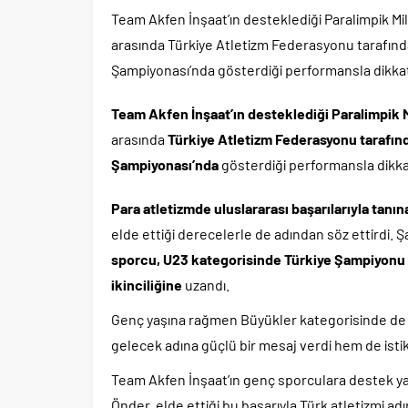
Team Akfen İnşaat’ın desteklediği Paralimpik Mi
arasında Türkiye Atletizm Federasyonu tarafın
Şampiyonası’nda gösterdiği performansla dikkat
Team Akfen İnşaat’ın desteklediği Paralimpik M
arasında
Türkiye Atletizm Federasyonu tarafın
Şampiyonası’nda
gösterdiği performansla dikka
Para atletizmde uluslararası başarılarıyla tanın
elde ettiği derecelerle de adından söz ettirdi.
sporcu, U23 kategorisinde Türkiye Şampiyonu
ikinciliğine
uzandı.
Genç yaşına rağmen Büyükler kategorisinde de 
gelecek adına güçlü bir mesaj verdi hem de istik
Team Akfen İnşaat’ın genç sporculara destek y
Önder, elde ettiği bu başarıyla Türk atletizmi adı