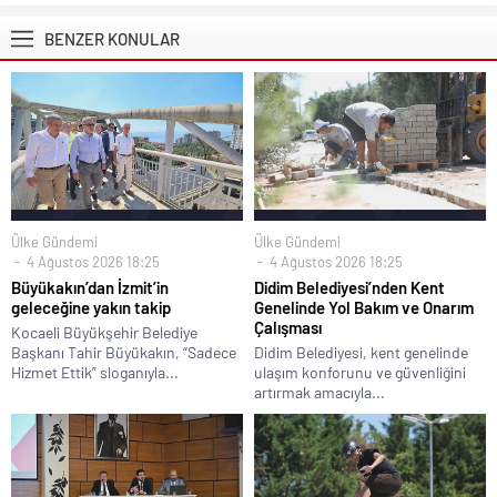
BENZER KONULAR
Ülke Gündemi
Ülke Gündemi
4 Ağustos 2026 18:25
4 Ağustos 2026 18:25
Büyükakın’dan İzmit’in
Didim Belediyesi’nden Kent
geleceğine yakın takip
Genelinde Yol Bakım ve Onarım
Çalışması
Kocaeli Büyükşehir Belediye
Başkanı Tahir Büyükakın, “Sadece
Didim Belediyesi, kent genelinde
Hizmet Ettik” sloganıyla...
ulaşım konforunu ve güvenliğini
artırmak amacıyla...