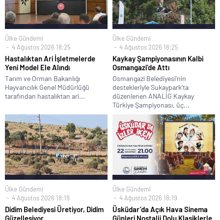
Ülke Gündemi
Ülke Gündemi
4 Ağustos 2026 18:25
4 Ağustos 2026 18:25
Hastalıktan Ari İşletmelerde
Kaykay Şampiyonasının Kalbi
Yeni Model Ele Alındı
Osmangazi’de Attı
Tarım ve Orman Bakanlığı
Osmangazi Belediyesi’nin
Hayvancılık Genel Müdürlüğü
destekleriyle Sukaypark’ta
tarafından hastalıktan ari...
düzenlenen ANALİG Kaykay
Türkiye Şampiyonası, üç...
Ülke Gündemi
Ülke Gündemi
4 Ağustos 2026 18:19
4 Ağustos 2026 18:19
Didim Belediyesi Üretiyor, Didim
Üsküdar’da Açık Hava Sinema
Güzelleşiyor
Günleri Nostalji Dolu Klasiklerle