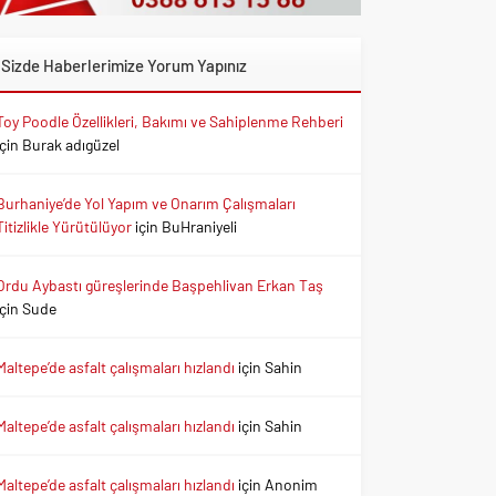
Sizde Haberlerimize Yorum Yapınız
Toy Poodle Özellikleri, Bakımı ve Sahiplenme Rehberi
için
Burak adıgüzel
Burhaniye’de Yol Yapım ve Onarım Çalışmaları
Titizlikle Yürütülüyor
için
BuHraniyeli
Ordu Aybastı güreşlerinde Başpehlivan Erkan Taş
için
Sude
Maltepe’de asfalt çalışmaları hızlandı
için
Sahin
Maltepe’de asfalt çalışmaları hızlandı
için
Sahin
Maltepe’de asfalt çalışmaları hızlandı
için
Anonim