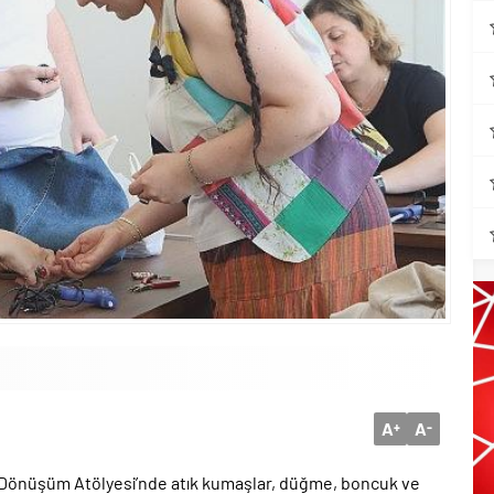
A
A
+
-
i Dönüşüm Atölyesi’nde atık kumaşlar, düğme, boncuk ve