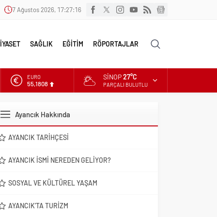
7 Ağustos 2026, 17:27:17
İYASET
SAĞLIK
EĞİTİM
RÖPORTAJLAR
SINOP
27°C
EURO
55,1808
PARÇALI BULUTLU
ALTIN
6.662,82
Ayancık Hakkında
DOLAR
47,6961
AYANCIK TARIHÇESI
AYANCIK İSMI NEREDEN GELIYOR?
SOSYAL VE KÜLTÜREL YAŞAM
AYANCIK’TA TURIZM