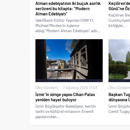
Alman edebiyatının iki buçuk asırlık
Keçiören’d
serüveni bu kitapta: “Modern
Günü”ne Özel
Alman Edebiyatı”
Keçiören Bel
VakıfBank Kültür Yayınları (VBKY),
Cumhuriyeti 
Michael Minden’in kaleme
birliğiyle...
aldığı “Modern Alman Edebiyatı” adlı...
Ülke Gündemi
7 Ağustos 2026 17:03
Ülke Gündem
İzmir’in simge yapısı Cihan Palas
Başkan Tug
yeniden hayat buluyor
dünyasına İ
İzmir Büyükşehir Belediyesi, kentin
İzmir Büyükş
tarihi ve kültürel mirasının önemli
Cemil Tugay 
yapılarından...