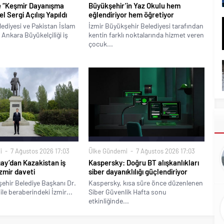
e “Keşmir Dayanışma
Büyükşehir’in Yaz Okulu hem
 Sergi Açılışı Yapıldı
eğlendiriyor hem öğretiyor
ediyesi ve Pakistan İslam
İzmir Büyükşehir Belediyesi tarafından
Ankara Büyükelçiliği iş
kentin farklı noktalarında hizmet veren
çocuk...
i
7 Ağustos 2026 17:03
Ülke Gündemi
7 Ağustos 2026 17:03
ay’dan Kazakistan iş
Kaspersky: Doğru BT alışkanlıkları
zmir daveti
siber dayanıklılığı güçlendiriyor
ehir Belediye Başkanı Dr.
Kaspersky, kısa süre önce düzenlenen
ile beraberindeki İzmir...
Siber Güvenlik Hafta sonu
etkinliğinde...