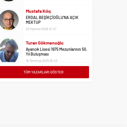
Mustafa Kılıç
ERDAL BEŞİKÇİOĞLU’NA AÇIK
MEKTUP
22 Haziran 2026 12:47
Turan Gökmenoğlu
Ayancık Lisesi 1975 Mezunlarının 50.
Yıl Buluşması
18 Temmuz 2025 16:40
TÜM YAZARLARI GÖSTER
Adil Yıldız
Bu Sene Fenerbahçe Ülke Puanlarını
Sırtladı
1 Eylül 2023 15:10
Ali Oral
Üniversite Tercihleri İçin Öneriler
2 Ağustos 2023 16:03