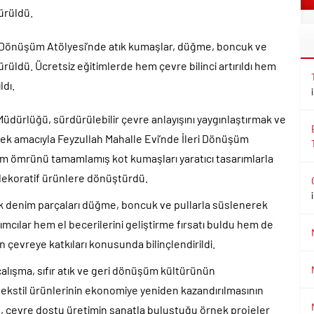
ürüldü.
i Dönüşüm Atölyesi’nde atık kumaşlar, düğme, boncuk ve
rüldü. Ücretsiz eğitimlerde hem çevre bilinci artırıldı hem
ldı.
k Müdürlüğü, sürdürülebilir çevre anlayışını yaygınlaştırmak ve
mek amacıyla Feyzullah Mahalle Evi’nde İleri Dönüşüm
anım ömrünü tamamlamış kot kumaşları yaratıcı tasarımlarla
 dekoratif ürünlere dönüştürdü.
tık denim parçaları düğme, boncuk ve pullarla süslenerek
ımcılar hem el becerilerini geliştirme fırsatı buldu hem de
 çevreye katkıları konusunda bilinçlendirildi.
çalışma, sıfır atık ve geri dönüşüm kültürünün
tekstil ürünlerinin ekonomiye yeniden kazandırılmasının
e, çevre dostu üretimin sanatla buluştuğu örnek projeler