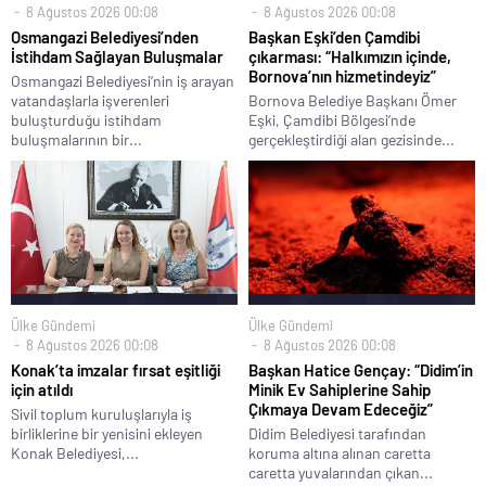
8 Ağustos 2026 00:08
8 Ağustos 2026 00:08
Osmangazi Belediyesi’nden
Başkan Eşki’den Çamdibi
İstihdam Sağlayan Buluşmalar
çıkarması: “Halkımızın içinde,
Bornova’nın hizmetindeyiz”
Osmangazi Belediyesi’nin iş arayan
vatandaşlarla işverenleri
Bornova Belediye Başkanı Ömer
buluşturduğu istihdam
Eşki, Çamdibi Bölgesi’nde
buluşmalarının bir...
gerçekleştirdiği alan gezisinde...
Ülke Gündemi
Ülke Gündemi
8 Ağustos 2026 00:08
8 Ağustos 2026 00:08
Konak’ta imzalar fırsat eşitliği
Başkan Hatice Gençay: “Didim’in
için atıldı
Minik Ev Sahiplerine Sahip
Çıkmaya Devam Edeceğiz”
Sivil toplum kuruluşlarıyla iş
birliklerine bir yenisini ekleyen
Didim Belediyesi tarafından
Konak Belediyesi,...
koruma altına alınan caretta
caretta yuvalarından çıkan...