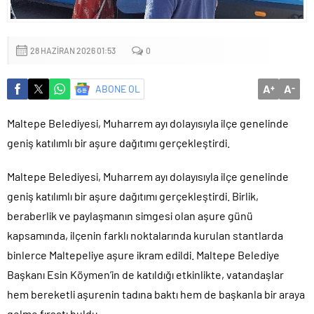
Küçük işletmeler büyük siber risklerle karşı karşıya
28 HAZIRAN 2026 01:53
0
A
A
ABONE OL
+
-
Maltepe Belediyesi, Muharrem ayı dolayısıyla ilçe genelinde
geniş katılımlı bir aşure dağıtımı gerçekleştirdi.
Maltepe Belediyesi, Muharrem ayı dolayısıyla ilçe genelinde
geniş katılımlı bir aşure dağıtımı gerçekleştirdi. Birlik,
beraberlik ve paylaşmanın simgesi olan aşure günü
kapsamında, ilçenin farklı noktalarında kurulan stantlarda
binlerce Maltepeliye aşure ikram edildi. Maltepe Belediye
Başkanı Esin Köymen’in de katıldığı etkinlikte, vatandaşlar
hem bereketli aşurenin tadına baktı hem de başkanla bir araya
gelme fırsatı buldu.