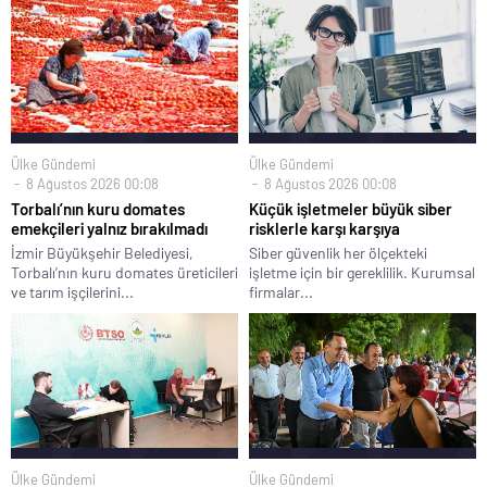
Ülke Gündemi
Ülke Gündemi
8 Ağustos 2026 00:08
8 Ağustos 2026 00:08
Torbalı’nın kuru domates
Küçük işletmeler büyük siber
emekçileri yalnız bırakılmadı
risklerle karşı karşıya
İzmir Büyükşehir Belediyesi,
Siber güvenlik her ölçekteki
Torbalı’nın kuru domates üreticileri
işletme için bir gereklilik. Kurumsal
ve tarım işçilerini...
firmalar...
Ülke Gündemi
Ülke Gündemi