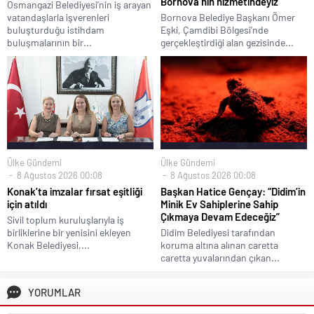
Bornova’nın hizmetindeyiz”
Osmangazi Belediyesi’nin iş arayan
vatandaşlarla işverenleri
Bornova Belediye Başkanı Ömer
buluşturduğu istihdam
Eşki, Çamdibi Bölgesi’nde
buluşmalarının bir...
gerçekleştirdiği alan gezisinde...
Ülke Gündemi
Ülke Gündemi
8 Ağustos 2026 00:08
8 Ağustos 2026 00:08
Konak’ta imzalar fırsat eşitliği
Başkan Hatice Gençay: “Didim’in
için atıldı
Minik Ev Sahiplerine Sahip
Çıkmaya Devam Edeceğiz”
Sivil toplum kuruluşlarıyla iş
birliklerine bir yenisini ekleyen
Didim Belediyesi tarafından
Konak Belediyesi,...
koruma altına alınan caretta
caretta yuvalarından çıkan...
YORUMLAR