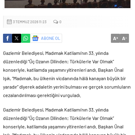
Küçük işletmeler büyük siber risklerle karşı karşıya
3 TEMMUZ 2026 11:23
0
A
A
ABONE OL
+
-
Gaziemir Belediyesi, Madımak Katliamı’nın 33. yılında
düzenlediği “Üç Ozanın Dilinden; Türkülerle Var Olmak”
konseriyle, katliamda yaşamını yitirenleri andı. Başkan Ünal
Işık, “Madımak, bu ülkenin vicdanında hâlâ kanayan büyük bir
yaradır” diyerek adaletin yerini bulması ve gerçek sorumluların
cezalandırılması gerektiğini vurguladı.
Gaziemir Belediyesi, Madımak Katliamı’nın 33. yılında
düzenlediği “Üç Ozanın Dilinden; Türkülerle Var Olmak”
konseriyle, katliamda yaşamını yitirenleri andı. Başkan Ünal
Işık, “Madımak, bu ülkenin vicdanında hâlâ kanayan büyük bir