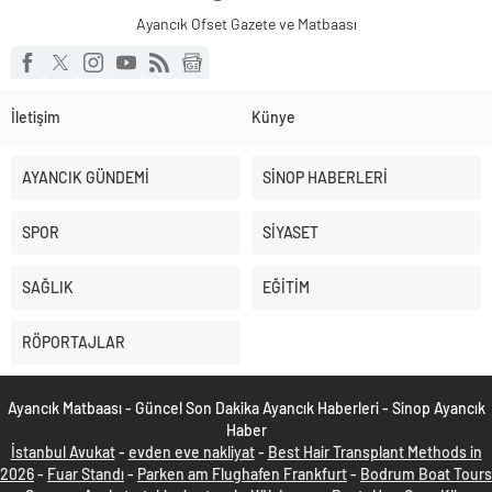
Ayancık Ofset Gazete ve Matbaası
İletişim
Künye
AYANCIK GÜNDEMİ
SİNOP HABERLERİ
SPOR
SİYASET
SAĞLIK
EĞİTİM
RÖPORTAJLAR
Ayancık Matbaası - Güncel Son Dakika Ayancık Haberleri - Sinop Ayancık
Haber
İstanbul Avukat
-
evden eve nakliyat
-
Best Hair Transplant Methods in
2026
-
Fuar Standı
-
Parken am Flughafen Frankfurt
-
Bodrum Boat Tours