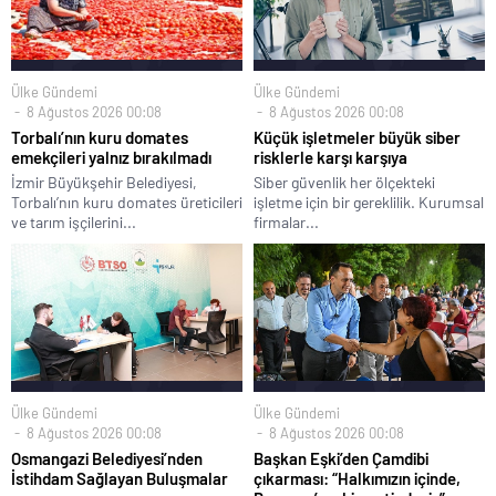
Ülke Gündemi
Ülke Gündemi
8 Ağustos 2026 00:08
8 Ağustos 2026 00:08
Torbalı’nın kuru domates
Küçük işletmeler büyük siber
emekçileri yalnız bırakılmadı
risklerle karşı karşıya
İzmir Büyükşehir Belediyesi,
Siber güvenlik her ölçekteki
Torbalı’nın kuru domates üreticileri
işletme için bir gereklilik. Kurumsal
ve tarım işçilerini...
firmalar...
Ülke Gündemi
Ülke Gündemi
8 Ağustos 2026 00:08
8 Ağustos 2026 00:08
Osmangazi Belediyesi’nden
Başkan Eşki’den Çamdibi
İstihdam Sağlayan Buluşmalar
çıkarması: “Halkımızın içinde,