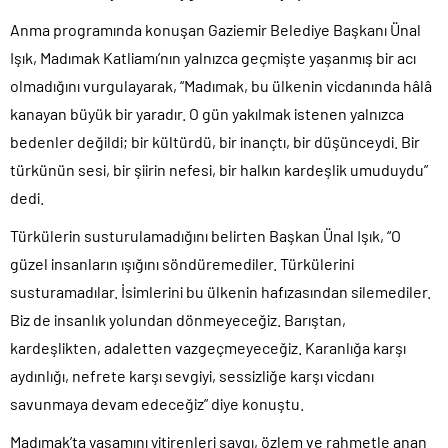
Anma programında konuşan Gaziemir Belediye Başkanı Ünal
Işık, Madımak Katliamı’nın yalnızca geçmişte yaşanmış bir acı
olmadığını vurgulayarak, “Madımak, bu ülkenin vicdanında hâlâ
kanayan büyük bir yaradır. O gün yakılmak istenen yalnızca
bedenler değildi; bir kültürdü, bir inançtı, bir düşünceydi. Bir
türkünün sesi, bir şiirin nefesi, bir halkın kardeşlik umuduydu”
dedi.
Türkülerin susturulamadığını belirten Başkan Ünal Işık, “O
güzel insanların ışığını söndüremediler. Türkülerini
susturamadılar. İsimlerini bu ülkenin hafızasından silemediler.
Biz de insanlık yolundan dönmeyeceğiz. Barıştan,
kardeşlikten, adaletten vazgeçmeyeceğiz. Karanlığa karşı
aydınlığı, nefrete karşı sevgiyi, sessizliğe karşı vicdanı
savunmaya devam edeceğiz” diye konuştu.
Madımak’ta yaşamını yitirenleri saygı, özlem ve rahmetle anan