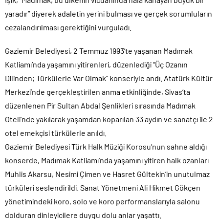
yaradır” diyerek adaletin yerini bulması ve gerçek sorumluların
cezalandırılması gerektiğini vurguladı.
Gaziemir Belediyesi, 2 Temmuz 1993’te yaşanan Madımak
Katliamı’nda yaşamını yitirenleri, düzenlediği “Üç Ozanın
Dilinden; Türkülerle Var Olmak” konseriyle andı. Atatürk Kültür
Merkezi’nde gerçekleştirilen anma etkinliğinde, Sivas’ta
düzenlenen Pir Sultan Abdal Şenlikleri sırasında Madımak
Oteli’nde yakılarak yaşamdan koparılan 33 aydın ve sanatçı ile 2
otel emekçisi türkülerle anıldı.
Gaziemir Belediyesi Türk Halk Müziği Korosu’nun sahne aldığı
konserde, Madımak Katliamı’nda yaşamını yitiren halk ozanları
Muhlis Akarsu, Nesimi Çimen ve Hasret Gültekin’in unutulmaz
türküleri seslendirildi. Sanat Yönetmeni Ali Hikmet Gökçen
yönetimindeki koro, solo ve koro performanslarıyla salonu
dolduran dinleyicilere duygu dolu anlar yaşattı.