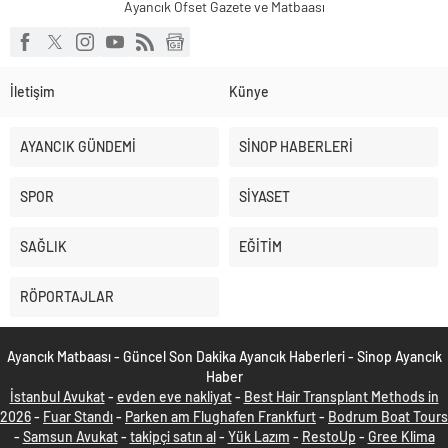
Ayancık Ofset Gazete ve Matbaası
İletişim
Künye
AYANCIK GÜNDEMİ
SİNOP HABERLERİ
SPOR
SİYASET
SAĞLIK
EĞİTİM
RÖPORTAJLAR
Ayancık Matbaası - Güncel Son Dakika Ayancık Haberleri - Sinop Ayancık
Haber
İstanbul Avukat
-
evden eve nakliyat
-
Best Hair Transplant Methods in
2026
-
Fuar Standı
-
Parken am Flughafen Frankfurt
-
Bodrum Boat Tours
-
Samsun Avukat
-
takipçi satın al
-
Yük Lazım
-
RestoUp
-
Gree Klima