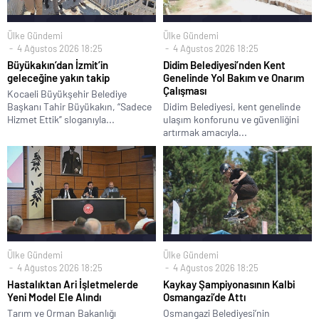
Ülke Gündemi
Ülke Gündemi
4 Ağustos 2026 18:25
4 Ağustos 2026 18:25
Büyükakın’dan İzmit’in
Didim Belediyesi’nden Kent
geleceğine yakın takip
Genelinde Yol Bakım ve Onarım
Çalışması
Kocaeli Büyükşehir Belediye
Başkanı Tahir Büyükakın, “Sadece
Didim Belediyesi, kent genelinde
Hizmet Ettik” sloganıyla...
ulaşım konforunu ve güvenliğini
artırmak amacıyla...
Ülke Gündemi
Ülke Gündemi
4 Ağustos 2026 18:25
4 Ağustos 2026 18:25
Hastalıktan Ari İşletmelerde
Kaykay Şampiyonasının Kalbi
Yeni Model Ele Alındı
Osmangazi’de Attı
Tarım ve Orman Bakanlığı
Osmangazi Belediyesi’nin