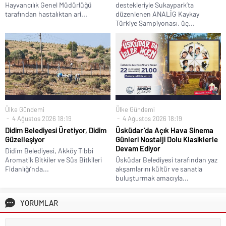
Hayvancılık Genel Müdürlüğü
destekleriyle Sukaypark’ta
tarafından hastalıktan ari...
düzenlenen ANALİG Kaykay
Türkiye Şampiyonası, üç...
Ülke Gündemi
Ülke Gündemi
4 Ağustos 2026 18:19
4 Ağustos 2026 18:19
Didim Belediyesi Üretiyor, Didim
Üsküdar’da Açık Hava Sinema
Güzelleşiyor
Günleri Nostalji Dolu Klasiklerle
Devam Ediyor
Didim Belediyesi, Akköy Tıbbi
Aromatik Bitkiler ve Süs Bitkileri
Üsküdar Belediyesi tarafından yaz
Fidanlığı’nda...
akşamlarını kültür ve sanatla
buluşturmak amacıyla...
YORUMLAR