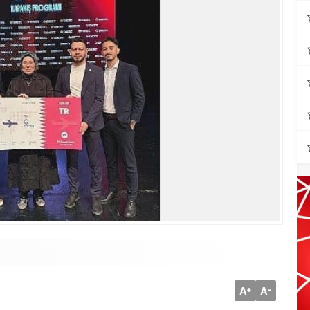
A
A
+
-