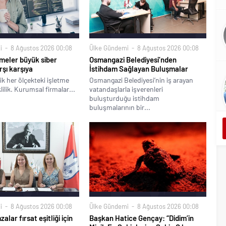
i
8 Ağustos 2026 00:08
Ülke Gündemi
8 Ağustos 2026 00:08
meler büyük siber
Osmangazi Belediyesi’nden
rşı karşıya
İstihdam Sağlayan Buluşmalar
ik her ölçekteki işletme
Osmangazi Belediyesi’nin iş arayan
klilik. Kurumsal firmalar...
vatandaşlarla işverenleri
buluşturduğu istihdam
buluşmalarının bir...
i
8 Ağustos 2026 00:08
Ülke Gündemi
8 Ağustos 2026 00:08
alar fırsat eşitliği için
Başkan Hatice Gençay: “Didim’in