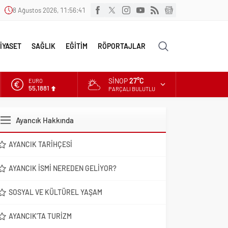
8 Ağustos 2026, 11:56:42
İYASET
SAĞLIK
EĞİTİM
RÖPORTAJLAR
SINOP
27°C
EURO
55,1881
PARÇALI BULUTLU
ALTIN
6.660,55
Ayancık Hakkında
DOLAR
47,7111
AYANCIK TARIHÇESI
AYANCIK İSMI NEREDEN GELIYOR?
SOSYAL VE KÜLTÜREL YAŞAM
AYANCIK’TA TURIZM