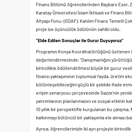
Finans Bölümü öğrencilerinden Baybars Eser, Z
Karatay Üniversitesi İslam İktisadı ve Finans Bö
Altyapı Fonu- (GDAF): Katılım Finans Temelli Çok
proje ise üçüncülük ödülünün sahibi oldu.
“Elde Edilen Sonuçlar ile Gurur Duyuyoruz”
Programın Konya Koordinatörlüğünü üstlenen Dr.
değerlendirmesinde; “Danışmanlığını yürüttüğüm
birincilikle ödüllendirilmesi büyük bir gurur ves
finansı yaklaşımının toplumsal fayda, üretim eko
bütünleşebileceğini güçlü bir şekilde ifade etme
erişim senaryosu çerçevesinde Gazze’nin yeniden 
yatırımlarının planlanmasını ve sosyal etkinin k
10 yıllık bir perspektifle kurgulanan bu çalışma, f
kalkınmayı bütüncül bir yaklaşımla ele alması ba
Ayrıca, öğrencilerimizin iki ayrı projeyle birinc