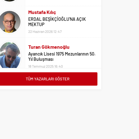
Mustafa Kılıç
ERDAL BEŞİKÇİOĞLU’NA AÇIK
MEKTUP
22 Haziran 2026 12:47
Turan Gökmenoğlu
Ayancık Lisesi 1975 Mezunlarının 50.
Yıl Buluşması
18 Temmuz 2025 16:40
TÜM YAZARLARI GÖSTER
Adil Yıldız
Bu Sene Fenerbahçe Ülke Puanlarını
Sırtladı
1 Eylül 2023 15:10
Ali Oral
Üniversite Tercihleri İçin Öneriler
2 Ağustos 2023 16:03