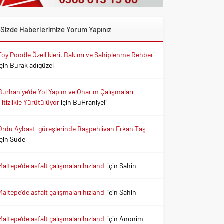
Sizde Haberlerimize Yorum Yapınız
Toy Poodle Özellikleri, Bakımı ve Sahiplenme Rehberi
için
Burak adıgüzel
Burhaniye’de Yol Yapım ve Onarım Çalışmaları
Titizlikle Yürütülüyor
için
BuHraniyeli
Ordu Aybastı güreşlerinde Başpehlivan Erkan Taş
için
Sude
Maltepe’de asfalt çalışmaları hızlandı
için
Sahin
Maltepe’de asfalt çalışmaları hızlandı
için
Sahin
Maltepe’de asfalt çalışmaları hızlandı
için
Anonim