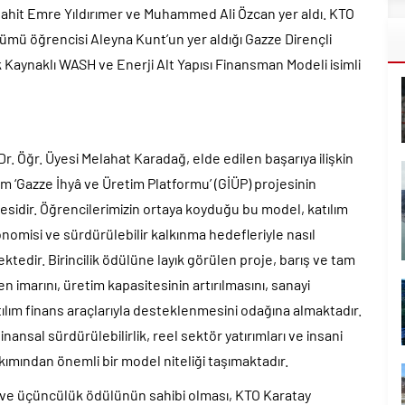
ahit Emre Yıldırımer ve Muhammed Ali Özcan yer aldı. KTO
lümü öğrencisi Aleyna Kunt’un yer aldığı Gazze Dirençli
 Kaynaklı WASH ve Enerji Alt Yapısı Finansman Modeli isimli
 Öğr. Üyesi Melahat Karadağ, elde edilen başarıya ilişkin
 ‘Gazze İhyâ ve Üretim Platformu’ (GİÜP) projesinin
ilesidir. Öğrencilerimizin ortaya koyduğu bu model, katılım
nomisi ve sürdürülebilir kalkınma hedefleriyle nasıl
ktedir. Birincilik ödülüne layık görülen proje, barış ve tam
imarını, üretim kapasitesinin artırılmasını, sanayi
atılım finans araçlarıyla desteklenmesini odağına almaktadır.
inansal sürdürülebilirlik, reel sektör yatırımları ve insani
kımından önemli bir model niteliği taşımaktadır.
ilik ve üçüncülük ödülünün sahibi olması, KTO Karatay