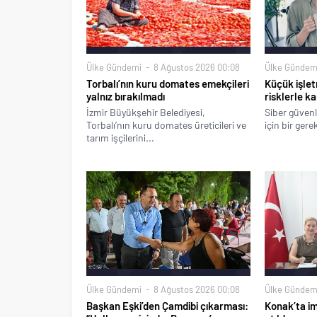
Ülke Gündemi
8 Ağustos 2026 00:08
Ülke Gündem
Torbalı’nın kuru domates emekçileri
Küçük işlet
yalnız bırakılmadı
risklerle ka
İzmir Büyükşehir Belediyesi,
Siber güvenl
Torbalı’nın kuru domates üreticileri ve
için bir gere
tarım işçilerini...
Ülke Gündemi
8 Ağustos 2026 00:08
Ülke Gündem
Başkan Eşki’den Çamdibi çıkarması:
Konak’ta imz