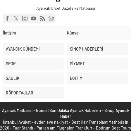
Ayancık Ofset Gazete ve Matbaası
İletişim
Künye
AYANCIK GÜNDEMİ
SİNOP HABERLERİ
SPOR
SİYASET
SAĞLIK
EĞİTİM
RÖPORTAJLAR
Ayancık Matbaası - Güncel Son Dakika Ayancık Haberleri - Sinop Ayancık
Haber
İstanbul Avukat
-
evden eve nakliyat
-
Best Hair Transplant Methods in
2026
-
Fuar Standı
-
Parken am Flughafen Frankfurt
-
Bodrum Boat Tours