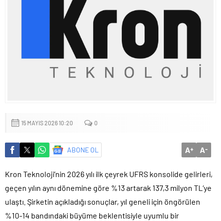
Küçük işletmeler büyük siber risklerle karşı karşıya
15 MAYIS 2026 10:20
0
A
A
ABONE OL
+
-
Kron Teknoloji’nin 2026 yılı ilk çeyrek UFRS konsolide gelirleri,
geçen yılın aynı dönemine göre %13 artarak 137,3 milyon TL’ye
ulaştı. Şirketin açıkladığı sonuçlar, yıl geneli için öngörülen
%10-14 bandındaki büyüme beklentisiyle uyumlu bir