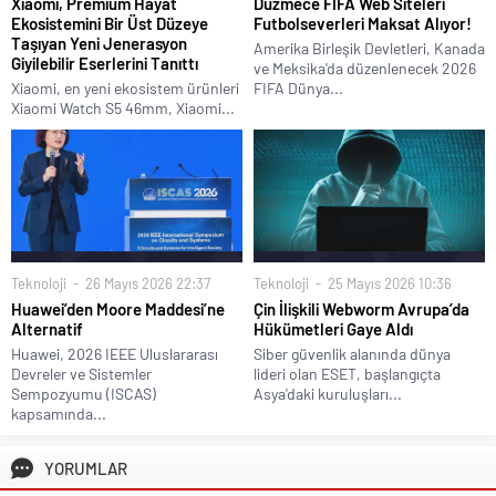
Xiaomi, Premium Hayat
Düzmece FIFA Web Siteleri
Ekosistemini Bir Üst Düzeye
Futbolseverleri Maksat Alıyor!
Taşıyan Yeni Jenerasyon
Amerika Birleşik Devletleri, Kanada
Giyilebilir Eserlerini Tanıttı
ve Meksika'da düzenlenecek 2026
Xiaomi, en yeni ekosistem ürünleri
FIFA Dünya...
Xiaomi Watch S5 46mm, Xiaomi...
Teknoloji
26 Mayıs 2026 22:37
Teknoloji
25 Mayıs 2026 10:36
Huawei’den Moore Maddesi’ne
Çin İlişkili Webworm Avrupa’da
Alternatif
Hükümetleri Gaye Aldı
Huawei, 2026 IEEE Uluslararası
Siber güvenlik alanında dünya
Devreler ve Sistemler
lideri olan ESET, başlangıçta
Sempozyumu (ISCAS)
Asya'daki kuruluşları...
kapsamında...
YORUMLAR