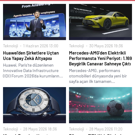
Teknoloji
1 Haziran 2026 13:00
Teknoloji
30 Mayıs 2026 19:36
Huawei’den Şirketlere Uçtan
Mercedes-AMG’den Elektrikli
Uca Yapay Zekâ Altyapısı
Performansta Yeni Periyot: 1.169
Beygirlik Canavar Sahneye Çıktı
Huawei, Paris'te düzenlenen
Innovative Data Infrastructure
Mercedes-AMG, performans
(IDI) Forum 2026'da kurumların...
otomobilleri dünyasında yeni bir
sayfa açan ilk tamamen...
Teknoloji
28 Mayıs 2026 18:36
Teknoloji
28 Mayıs 2026 11:20