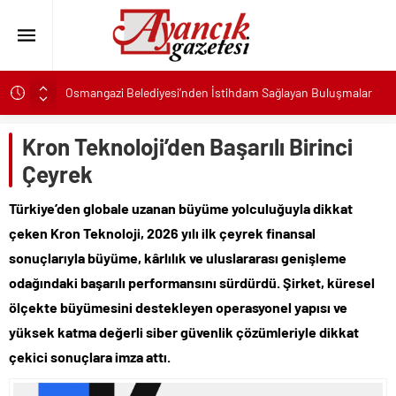
Osmangazi Belediyesi’nden İstihdam Sağlayan Buluşmalar
Başkan Eşki’den Çamdibi çıkarması: “Halkımızın içinde,
Bornova’nın hizmetindeyiz”
Kron Teknoloji’den Başarılı Birinci
Konak’ta imzalar fırsat eşitliği için atıldı
Çeyrek
Başkan Hatice Gençay: “Didim’in Minik Ev Sahiplerine Sahip
Türkiye’den globale uzanan büyüme yolculuğuyla dikkat
Çıkmaya Devam Edeceğiz”
çeken Kron Teknoloji, 2026 yılı ilk çeyrek finansal
K. Menderes’te AKTAŞ Bereketi
sonuçlarıyla büyüme, kârlılık ve uluslararası genişleme
Başkan Hatice Gençay: “Didim’in Her Noktasında Gece
Gündüz Sahadayız”
odağındaki başarılı performansını sürdürdü. Şirket, küresel
Başkan Çerçioğlu’ndan 7 Eylül Temalı Ödüllü Resim, Şiir ve
ölçekte büyümesini destekleyen operasyonel yapısı ve
Kompozisyon Yarışması
yüksek katma değerli siber güvenlik çözümleriyle dikkat
Başkan Hatice Gençay: “Kadınlarımızın Üretim Gücünü
çekici sonuçlara imza attı.
Destekliyoruz”
Torbalı’nın kuru domates emekçileri yalnız bırakılmadı