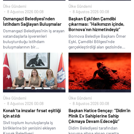
Ülke Gündemi
Ülke Gündemi
8 Ağustos 2026 00:08
8 Ağustos 2026 00:08
Osmangazi Belediyesi’nden
Başkan Eşki’den Çamdibi
İstihdam Sağlayan Buluşmalar
çıkarması: “Halkımızın içinde,
Bornova’nın hizmetindeyiz”
Osmangazi Belediyesi’nin iş arayan
vatandaşlarla işverenleri
Bornova Belediye Başkanı Ömer
buluşturduğu istihdam
Eşki, Çamdibi Bölgesi’nde
buluşmalarının bir...
gerçekleştirdiği alan gezisinde...
Ülke Gündemi
Ülke Gündemi
8 Ağustos 2026 00:08
8 Ağustos 2026 00:08
Konak’ta imzalar fırsat eşitliği
Başkan Hatice Gençay: “Didim’in
için atıldı
Minik Ev Sahiplerine Sahip
Çıkmaya Devam Edeceğiz”
Sivil toplum kuruluşlarıyla iş
birliklerine bir yenisini ekleyen
Didim Belediyesi tarafından
Konak Belediyesi,...
koruma altına alınan caretta