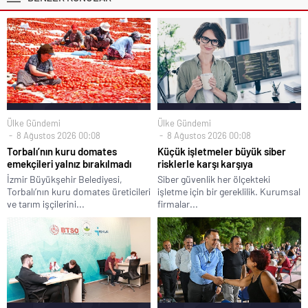
Ülke Gündemi
Ülke Gündemi
8 Ağustos 2026 00:08
8 Ağustos 2026 00:08
Torbalı’nın kuru domates
Küçük işletmeler büyük siber
emekçileri yalnız bırakılmadı
risklerle karşı karşıya
İzmir Büyükşehir Belediyesi,
Siber güvenlik her ölçekteki
Torbalı’nın kuru domates üreticileri
işletme için bir gereklilik. Kurumsal
ve tarım işçilerini...
firmalar...